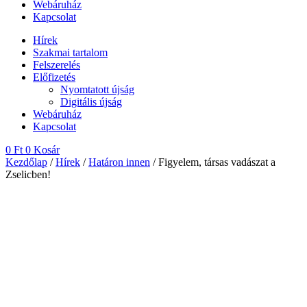
Webáruház
Kapcsolat
Hírek
Szakmai tartalom
Felszerelés
Előfizetés
Nyomtatott újság
Digitális újság
Webáruház
Kapcsolat
0
Ft
0
Kosár
Kezdőlap
/
Hírek
/
Határon innen
/ Figyelem, társas vadászat a
Zselicben!