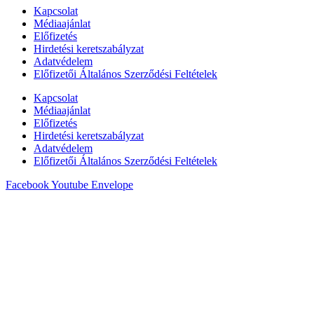
Kapcsolat
Médiaajánlat
Előfizetés
Hirdetési keretszabályzat
Adatvédelem
Előfizetői Általános Szerződési Feltételek
Kapcsolat
Médiaajánlat
Előfizetés
Hirdetési keretszabályzat
Adatvédelem
Előfizetői Általános Szerződési Feltételek
Facebook
Youtube
Envelope