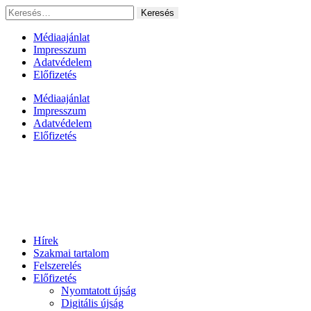
Ugrás
Keresés:
a
tartalomhoz
Médiaajánlat
Impresszum
Adatvédelem
Előfizetés
Médiaajánlat
Impresszum
Adatvédelem
Előfizetés
Hírek
Szakmai tartalom
Felszerelés
Előfizetés
Nyomtatott újság
Digitális újság