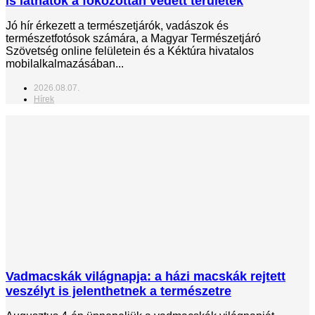
is láthatók a fokozottan védett területek
Jó hír érkezett a természetjárók, vadászok és
természetfotósok számára, a Magyar Természetjáró
Szövetség online felületein és a Kéktúra hivatalos
mobilalkalmazásában...
2026.08.07.
Hírek
Vadmacskák világnapja: a házi macskák rejtett
veszélyt is jelenthetnek a természetre