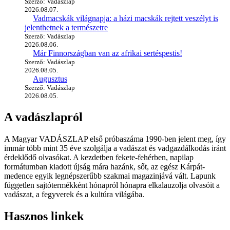
Szerző: Vadászlap
2026.08.07.
Vadmacskák világnapja: a házi macskák rejtett veszélyt is
jelenthetnek a természetre
Szerző: Vadászlap
2026.08.06.
Már Finnországban van az afrikai sertéspestis!
Szerző: Vadászlap
2026.08.05.
Augusztus
Szerző: Vadászlap
2026.08.05.
A vadászlapról
A Magyar VADÁSZLAP első próbaszáma 1990-ben jelent meg, így
immár több mint 35 éve szolgálja a vadászat és vadgazdálkodás iránt
érdeklődő olvasókat. A kezdetben fekete-fehérben, napilap
formátumban kiadott újság mára hazánk, sőt, az egész Kárpát-
medence egyik legnépszerűbb szakmai magazinjává vált. Lapunk
független sajtótermékként hónapról hónapra elkalauzolja olvasóit a
vadászat, a fegyverek és a kultúra világába.
Hasznos linkek