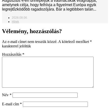
Augusztus 4-én ünnepeljük a vadmacskák világnapját,
amelynek célja, hogy felhívja a figyelmet Európa egyik
legrejtőzködőbb ragadozójára. Bár a legtöbben talán...
2026.08.06.
Hírek
Vélemény, hozzászólás?
Az e-mail címet nem tesszük közzé.
A kötelező mezőket
*
karakterrel jelöltük
Hozzászólás
*
Név
*
E-mail cím
*