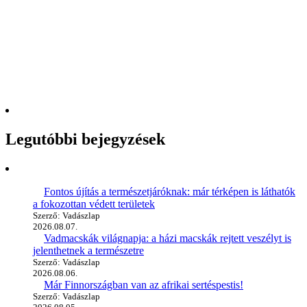
Legutóbbi bejegyzések
Fontos újítás a természetjáróknak: már térképen is láthatók
a fokozottan védett területek
Szerző: Vadászlap
2026.08.07.
Vadmacskák világnapja: a házi macskák rejtett veszélyt is
jelenthetnek a természetre
Szerző: Vadászlap
2026.08.06.
Már Finnországban van az afrikai sertéspestis!
Szerző: Vadászlap