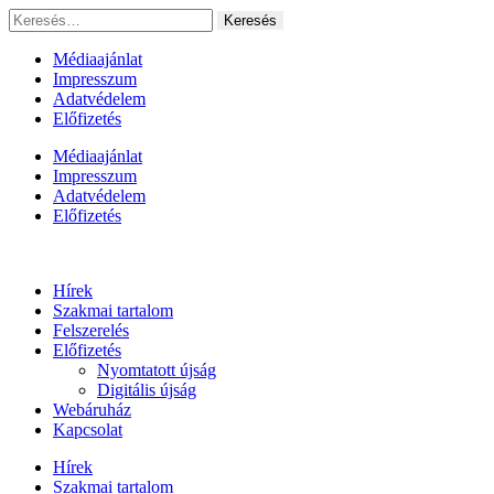
Ugrás
Keresés:
a
tartalomhoz
Médiaajánlat
Impresszum
Adatvédelem
Előfizetés
Médiaajánlat
Impresszum
Adatvédelem
Előfizetés
Hírek
Szakmai tartalom
Felszerelés
Előfizetés
Nyomtatott újság
Digitális újság
Webáruház
Kapcsolat
Hírek
Szakmai tartalom