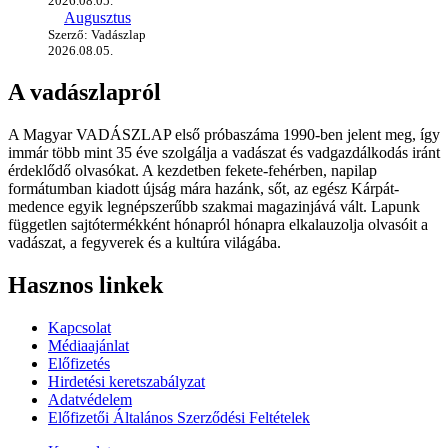
2026.08.05.
Augusztus
Szerző: Vadászlap
2026.08.05.
A vadászlapról
A Magyar VADÁSZLAP első próbaszáma 1990-ben jelent meg, így
immár több mint 35 éve szolgálja a vadászat és vadgazdálkodás iránt
érdeklődő olvasókat. A kezdetben fekete-fehérben, napilap
formátumban kiadott újság mára hazánk, sőt, az egész Kárpát-
medence egyik legnépszerűbb szakmai magazinjává vált. Lapunk
független sajtótermékként hónapról hónapra elkalauzolja olvasóit a
vadászat, a fegyverek és a kultúra világába.
Hasznos linkek
Kapcsolat
Médiaajánlat
Előfizetés
Hirdetési keretszabályzat
Adatvédelem
Előfizetői Általános Szerződési Feltételek