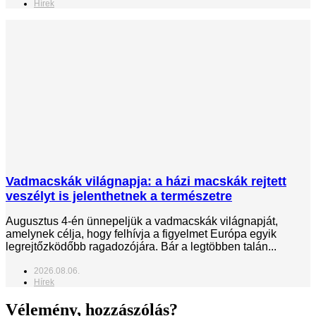
Hírek
Vadmacskák világnapja: a házi macskák rejtett
veszélyt is jelenthetnek a természetre
Augusztus 4-én ünnepeljük a vadmacskák világnapját,
amelynek célja, hogy felhívja a figyelmet Európa egyik
legrejtőzködőbb ragadozójára. Bár a legtöbben talán...
2026.08.06.
Hírek
Vélemény, hozzászólás?