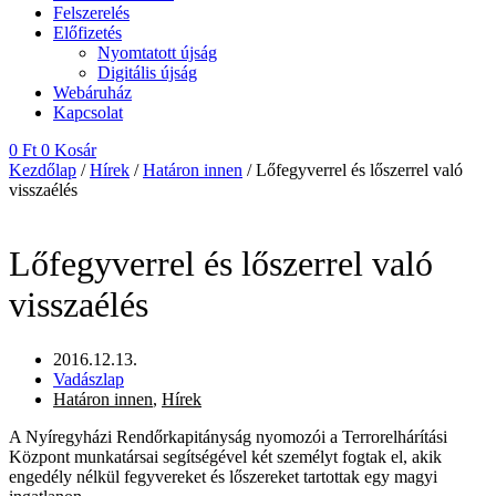
Felszerelés
Előfizetés
Nyomtatott újság
Digitális újság
Webáruház
Kapcsolat
0
Ft
0
Kosár
Kezdőlap
/
Hírek
/
Határon innen
/ Lőfegyverrel és lőszerrel való
visszaélés
Lőfegyverrel és lőszerrel való
visszaélés
2016.12.13.
Vadászlap
Határon innen
,
Hírek
A Nyíregyházi Rendőrkapitányság nyomozói a Terrorelhárítási
Központ munkatársai segítségével két személyt fogtak el, akik
engedély nélkül fegyvereket és lőszereket tartottak egy magyi