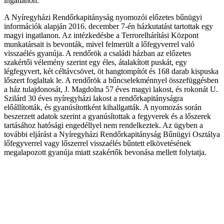
ingatlanon.
A Nyíregyházi Rendőrkapitányság nyomozói előzetes bűnügyi
információk alapján 2016. december 7-én házkutatást tartottak egy
magyi ingatlanon. Az intézkedésbe a Terrorelhárítási Központ
munkatársait is bevonták, mivel felmerült a lőfegyverrel való
visszaélés gyanúja. A rendőrök a családi házban az előzetes
szakértői vélemény szerint egy éles, átalakított puskát, egy
légfegyvert, két céltávcsövet, öt hangtompítót és 168 darab kispuska
lőszert foglaltak le. A rendőrök a bűncselekménnyel összefüggésben
a ház tulajdonosát, J. Magdolna 57 éves magyi lakost, és rokonát U.
Szilárd 30 éves nyíregyházi lakost a rendőrkapitányságra
előállították, és gyanúsítottként kihallgatták. A nyomozás során
beszerzett adatok szerint a gyanúsítottak a fegyverek és a lőszerek
tartásához hatósági engedéllyel nem rendelkeztek. Az ügyben a
további eljárást a Nyíregyházi Rendőrkapitányság Bűnügyi Osztálya
lőfegyverrel vagy lőszerrel visszaélés bűntett elkövetésének
megalapozott gyanúja miatt szakértők bevonása mellett folytatja.