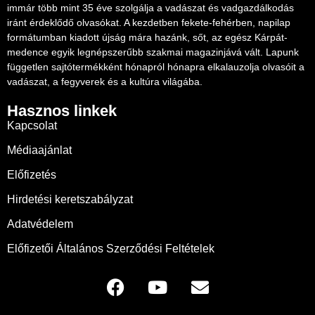
immár több mint 35 éve szolgálja a vadászat és vadgazdálkodás
iránt érdeklődő olvasókat. A kezdetben fekete-fehérben, napilap
formátumban kiadott újság mára hazánk, sőt, az egész Kárpát-
medence egyik legnépszerűbb szakmai magazinjává vált. Lapunk
független sajtótermékként hónapról hónapra elkalauzolja olvasóit a
vadászat, a fegyverek és a kultúra világába.
Hasznos linkek
Kapcsolat
Médiaajánlat
Előfizetés
Hirdetési keretszabályzat
Adatvédelem
Előfizetői Általános Szerződési Feltételek