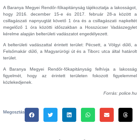
A Baranya Megyei Rendőr-főkapitányság tájékoztatja a lakosságot,
hogy 2016. december 15-e és 2017. február 28-a között a
csillagászati napnyugtát követő 1 óra és a csillagászati napkeltét
megelőző 1 óra közötti időszakban a Hosszúcser Vadászegylet
kérelme alapján belterületi vadászatot engedélyezett.
A belterületi vadászattal érintett terület: Pécsett, a Völgyi dűlő, a
Felsőmakár dűlő, a Magyarürögi út és a Tiborc utca által határolt
terület.
A Baranya Megyei Rendőr-főkapitányság felhívja a lakosság
figyelmét, hogy az érintett területen fokozott figyelemmel
közlekedjenek.
Forrás: police.hu
Megosztás