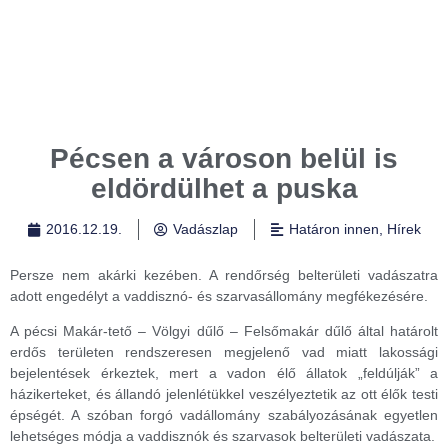
Pécsen a városon belül is
eldördülhet a puska
2016.12.19.
Vadászlap
Határon innen
,
Hírek
Persze nem akárki kezében. A rendőrség belterületi vadászatra
adott engedélyt a vaddisznó- és szarvasállomány megfékezésére.
A pécsi Makár-tető – Völgyi dűlő – Felsőmakár dűlő által határolt
erdős területen rendszeresen megjelenő vad miatt lakossági
bejelentések érkeztek, mert a vadon élő állatok „feldúlják” a
házikerteket, és állandó jelenlétükkel veszélyeztetik az ott élők testi
épségét. A szóban forgó vadállomány szabályozásának egyetlen
lehetséges módja a vaddisznók és szarvasok belterületi vadászata.