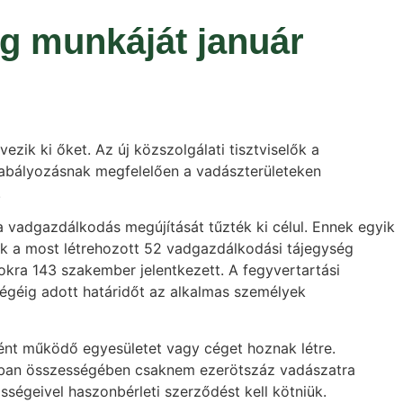
eg munkáját január
ik ki őket. Az új közszolgálati tisztviselők a
szabályozásnak megfelelően a vadászterületeken
.
vadgazdálkodás megújítását tűzték ki célul. Ennek egyik
ik a most létrehozott 52 vadgazdálkodási tájegység
okra 143 szakember jelentkezett. A fegyvertartási
végéig adott határidőt az alkalmas személyek
ként működő egyesületet vagy céget hoznak létre.
ágban összességében csaknem ezerötszáz vadászatra
ségeivel haszonbérleti szerződést kell kötniük.