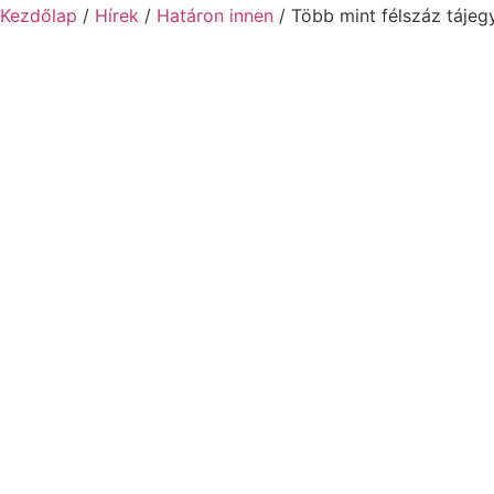
Kezdőlap
/
Hírek
/
Határon innen
/ Több mint félszáz tájeg