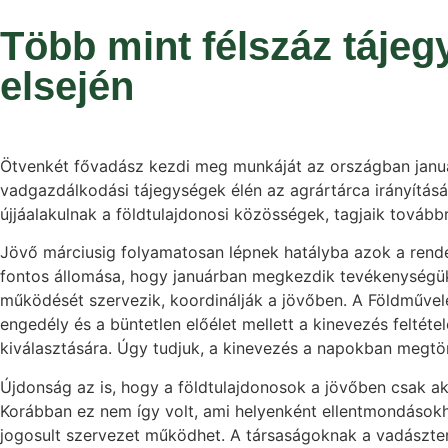
Több mint félszáz táje
elsején
Ötvenkét fővadász kezdi meg munkáját az országban január e
vadgazdálkodási tájegységek élén az agrártárca irányítás
újjáalakulnak a földtulajdonosi közösségek, tagjaik továbbr
Jövő márciusig folyamatosan lépnek hatályba azok a rende
fontos állomása, hogy januárban megkezdik tevékenységüke
működését szervezik, koordinálják a jövőben. A Földművel
engedély és a büntetlen előélet mellett a kinevezés felté
kiválasztására. Úgy tudjuk, a kinevezés a napokban megtör
Újdonság az is, hogy a földtulajdonosok a jövőben csak a
Korábban ez nem így volt, ami helyenként ellentmondáso
jogosult szervezet működhet. A társaságoknak a vadászterü