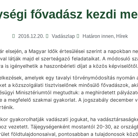
gységi fővadász kezdi m
2016.12.20.
Vadászlap
Határon innen
,
Hírek
lsején, a Magyar Idők értesülései szerint a napokban nevez
ával látják majd el szerteágazó feladataikat. A módosuló 
a is igényelhetik a haszonbérleti díjat a közös képviselőtől
lkezések, amelyek egy tavalyi törvénymódosítás nyomán a 
t a közszolgálati tisztviselőnek minősülő fővadászok, ak
ésügyi Minisztériumtól megtudtuk: a meghirdetett pályázat
tele a megfelelő szakmai gyakorlat. A jogszabály december 
ténik.
kkor gyakorolhatják vadászati jogukat, ha vadásztársaság
khoz vezetett. Tájegységenként mostantól 20-30, az orsz
let földtulajdonosaival, pontosabban a tulajdonosok közös