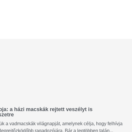
a: a házi macskák rejtett veszélyt is
szetre
k a vadmacskák világnapját, amelynek célja, hogy felhívja
legrejtőzködőbb ragadozójára. Bár a legtöbben talán...