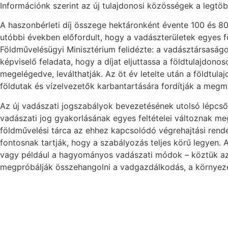
Információnk szerint az új tulajdonosi közösségek a legt
A haszonbérleti díj összege hektáronként évente 100 és 80
utóbbi években előfordult, hogy a vadászterületek egyes 
Földművelésügyi Minisztérium felidézte: a vadásztársaságok
képviselő feladata, hogy a díjat eljuttassa a földtulajdono
megelégedve, leválthatják. Az öt év letelte után a földtula
földutak és vízelvezetők karbantartására fordítják a megm
Az új vadászati jogszabályok bevezetésének utolsó lépcs
vadászati jog gyakorlásának egyes feltételei változnak meg
földművelési tárca az ehhez kapcsolódó végrehajtási rend
fontosnak tartják, hogy a szabályozás teljes körű legyen
vagy például a hagyományos vadászati módok – köztük az a
megpróbálják összehangolni a vadgazdálkodás, a környezet