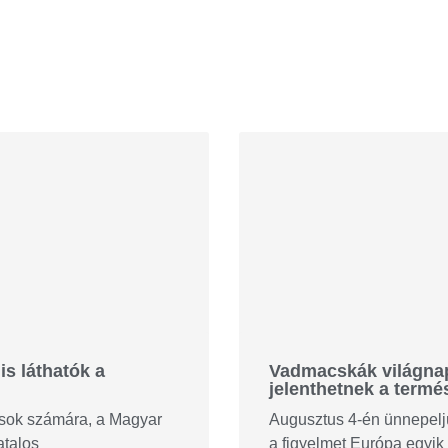
is láthatók a
Vadmacskák világnapj
jelenthetnek a termé
tósok számára, a Magyar
Augusztus 4-én ünnepeljü
atalos
a figyelmet Európa egyik 