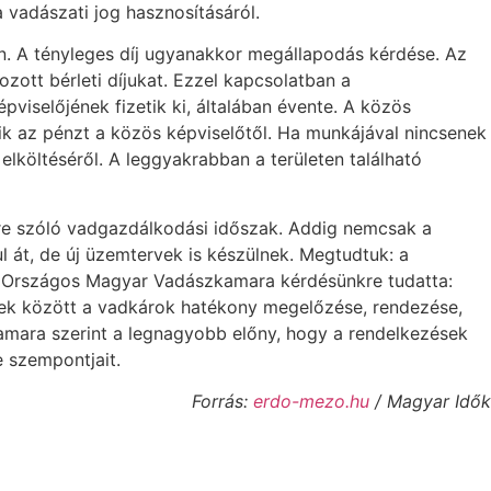
 vadászati jog hasznosításáról.
en. A tényleges díj ugyanakkor megállapodás kérdése. Az
ott bérleti díjukat. Ezzel kapcsolatban a
viselőjének fizetik ki, általában évente. A közös
etik az pénzt a közös képviselőtől. Ha munkájával nincsenek
 elköltéséről. A leggyakrabban a területen található
vre szóló vadgazdálkodási időszak. Addig nemcsak a
l át, de új üzemtervek is készülnek. Megtudtuk: a
lő Országos Magyar Vadászkamara kérdésünkre tudatta:
ebek között a vadkárok hatékony megelőzése, rendezése,
amara szerint a legnagyobb előny, hogy a rendelkezések
 szempontjait.
Forrás:
erdo-mezo.hu
/ Magyar Idők