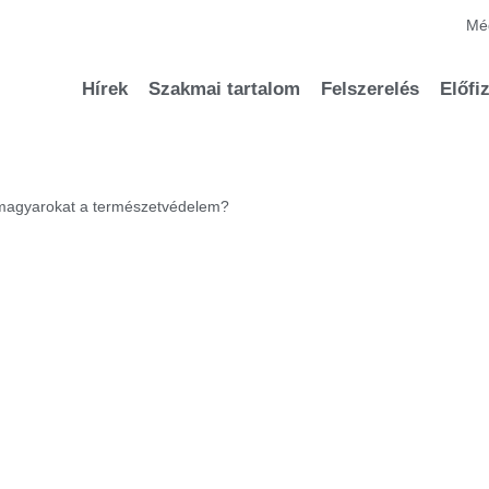
Méd
Hírek
Szakmai tartalom
Felszerelés
Előfi
 magyarokat a természetvédelem?