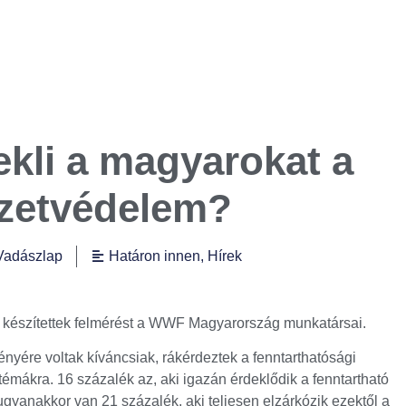
kli a magyarokat a
zetvédelem?
Vadászlap
Határon innen
,
Hírek
l készítettek felmérést a WWF Magyarország munkatársai.
nyére voltak kíváncsiak, rákérdeztek a fenntarthatósági
ztémákra. 16 százalék az, aki igazán érdeklődik a fenntartható
ugyanakkor van 21 százalék, aki teljesen elzárkózik ezektől a