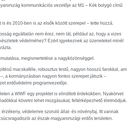
agyarország kommunikációs vezetője az M1 – Kék bolygó című
is és 2010-ben is az elsők között szerepel – tette hozzá.
sság egyáltalán nem érez, nem lát, például az, hogy a vizes
zkészletek védelméhez? Ezért igyekeznek az üzeneteket minél
rázta.
bemutatása, megismertetése a nagyközönséggel.
pítésű macskaféle, robusztus testű, nagyon hosszú farokkal, am
 –, a kormányzásban nagyon fontos szerepet játszik –
zet erdővédelmi programvezetője.
ten a WWF egy projektet is elindított érdekükben. Nyakörvet
eladókkal követni lehet mozgásukat, feltérképezhető életmódjuk.
rzékeny, védelemre szoruló állat- és növényfaj. Itt vannak
 csúcsragadozói az észak-magyarországi erdős területen.