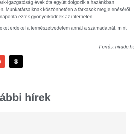
k-igazgatóság évek óta együtt dolgozik a hazánkban
én. Munkatársaiknak köszönhetően a farkasok megjelenéséről
 naponta ezrek gyönyörködnek az interneten.
beket érdekel a természetvédelem annál a számadatnál, mint
Forrás: hirado.h
ábbi hírek