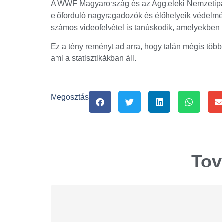
A WWF Magyarország és az Aggteleki Nemzetipar
előforduló nagyragadozók és élőhelyeik védelm
számos videofelvétel is tanúskodik, amelyekben
Ez a tény reményt ad arra, hogy talán mégis töb
ami a statisztikákban áll.
Megosztás
Tov