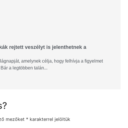
k rejtett veszélyt is jelenthetnek a
gnapját, amelynek célja, hogy felhívja a figyelmet
Bár a legtöbben talán...
s?
ező mezőket
*
karakterrel jelöltük