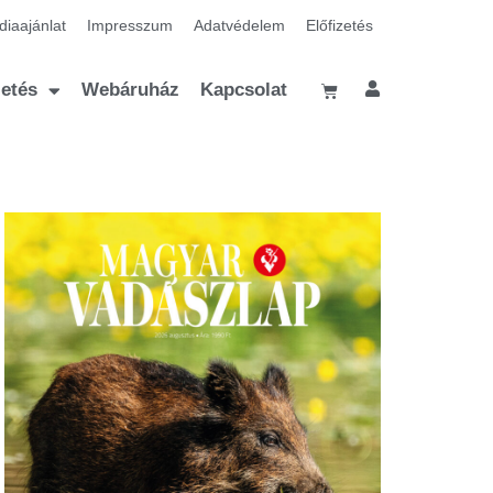
iaajánlat
Impresszum
Adatvédelem
Előfizetés
zetés
Webáruház
Kapcsolat