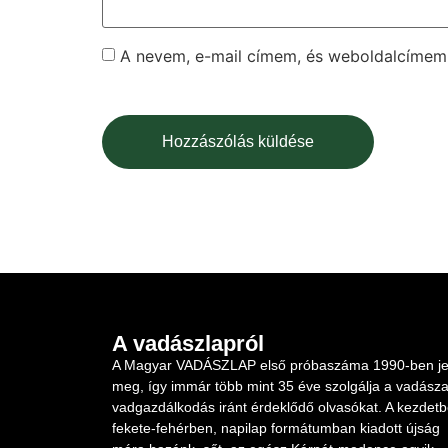
A nevem, e-mail címem, és weboldalcíme
A vadászlapról
A Magyar VADÁSZLAP első próbaszáma 1990-ben je
meg, így immár több mint 35 éve szolgálja a vadásza
vadgazdálkodás iránt érdeklődő olvasókat. A kezdet
fekete-fehérben, napilap formátumban kiadott újság