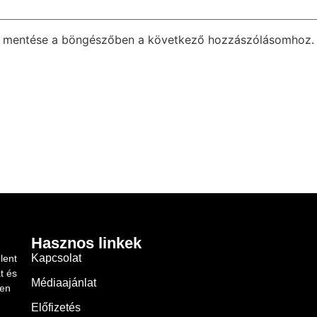
m mentése a böngészőben a következő hozzászólásomhoz.
Hasznos linkek
Kapcsolat
lent
t és
Médiaajánlat
ben
Előfizetés