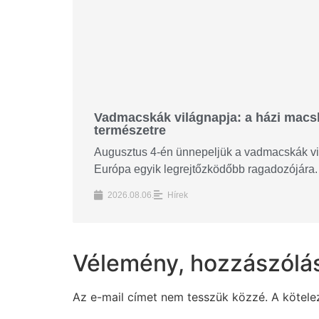
Vadmacskák világnapja: a házi macská
természetre
Augusztus 4-én ünnepeljük a vadmacskák vilá
Európa egyik legrejtőzködőbb ragadozójára. 
2026.08.06.
Hírek
Vélemény, hozzászólá
Az e-mail címet nem tesszük közzé.
A kötel