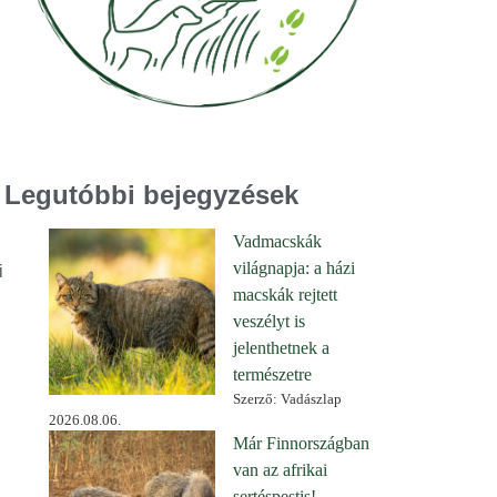
Legutóbbi bejegyzések
Vadmacskák
világnapja: a házi
i
macskák rejtett
veszélyt is
jelenthetnek a
természetre
Szerző: Vadászlap
2026.08.06.
Már Finnországban
van az afrikai
sertéspestis!