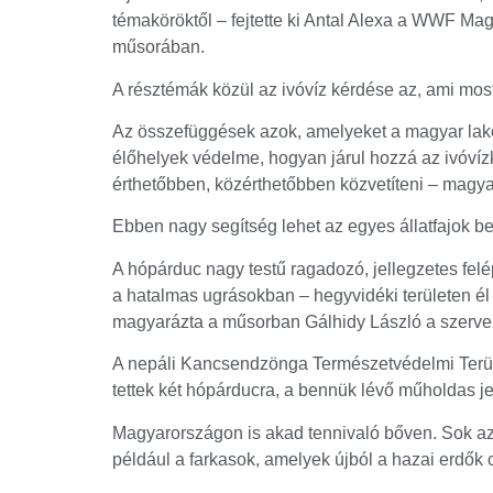
témaköröktől – fejtette ki Antal Alexa a WWF M
műsorában.
A résztémák közül az ivóvíz kérdése az, ami most 
Az összefüggések azok, amelyeket a magyar lako
élőhelyek védelme, hogyan járul hozzá az ivóví
érthetőbben, közérthetőbben közvetíteni – magya
Ebben nagy segítség lehet az egyes állatfajok 
A hópárduc nagy testű ragadozó, jellegzetes felé
a hatalmas ugrásokban – hegyvidéki területen él
magyarázta a műsorban Gálhidy László a szerve
A nepáli Kancsendzönga Természetvédelmi Terüle
tettek két hópárducra, a bennük lévő műholdas j
Magyarországon is akad tennivaló bőven. Sok az é
például a farkasok, amelyek újból a hazai erdők