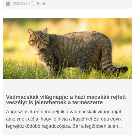
2026.08.07.
Hírek
Vadmacskák világnapja: a házi macskák rejtett
veszélyt is jelenthetnek a természetre
Augusztus 4-én ünnepeljük a vadmacskák világnapját,
amelynek célja, hogy felhívja a figyelmet Európa egyik
legrejtőzködőbb ragadozójára. Bár a legtöbben talán...