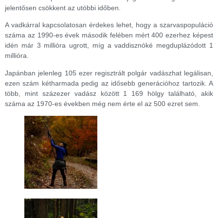
jelentősen csökkent az utóbbi időben.
A vadkárral kapcsolatosan érdekes lehet, hogy a szarvaspopuláció
száma az 1990-es évek második felében mért 400 ezerhez képest
idén már 3 millióra ugrott, míg a vaddisznóké megduplázódott 1
millióra.
Japánban jelenleg 105 ezer regisztrált polgár vadászhat legálisan,
ezen szám kétharmada pedig az idősebb generációhoz tartozik. A
több, mint százezer vadász között 1 169 hölgy található, akik
száma az 1970-es években még nem érte el az 500 ezret sem.