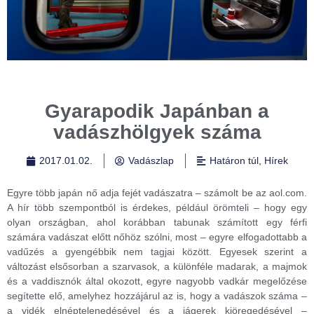
Gyarapodik Japánban a
vadászhölgyek száma
2017.01.02.
Vadászlap
Határon túl
,
Hírek
Egyre több japán nő adja fejét vadászatra – számolt be az aol.com.
A hír több szempontból is érdekes, például örömteli – hogy egy
olyan országban, ahol korábban tabunak számított egy férfi
számára vadászat előtt nőhöz szólni, most – egyre elfogadottabb a
vadűzés a gyengébbik nem tagjai között. Egyesek szerint a
változást elsősorban a szarvasok, a különféle madarak, a majmok
és a vaddisznók által okozott, egyre nagyobb vadkár megelőzése
segítette elő, amelyhez hozzájárul az is, hogy a vadászok száma –
a vidék elnéptelenedésével és a jágerek kiöregedésével –