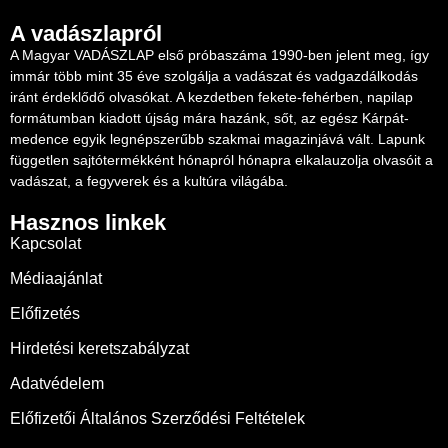
A vadászlapról
A Magyar VADÁSZLAP első próbaszáma 1990-ben jelent meg, így
immár több mint 35 éve szolgálja a vadászat és vadgazdálkodás
iránt érdeklődő olvasókat. A kezdetben fekete-fehérben, napilap
formátumban kiadott újság mára hazánk, sőt, az egész Kárpát-
medence egyik legnépszerűbb szakmai magazinjává vált. Lapunk
független sajtótermékként hónapról hónapra elkalauzolja olvasóit a
vadászat, a fegyverek és a kultúra világába.
Hasznos linkek
Kapcsolat
Médiaajánlat
Előfizetés
Hirdetési keretszabályzat
Adatvédelem
Előfizetői Általános Szerződési Feltételek