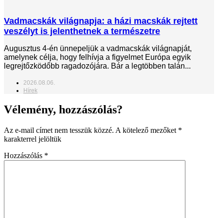
Vadmacskák világnapja: a házi macskák rejtett
veszélyt is jelenthetnek a természetre
Augusztus 4-én ünnepeljük a vadmacskák világnapját,
amelynek célja, hogy felhívja a figyelmet Európa egyik
legrejtőzködőbb ragadozójára. Bár a legtöbben talán...
2026.08.06.
Hírek
Vélemény, hozzászólás?
Az e-mail címet nem tesszük közzé.
A kötelező mezőket
*
karakterrel jelöltük
Hozzászólás
*