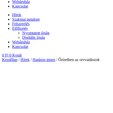
Webáruház
Kapcsolat
Hírek
Szakmai tartalom
Felszerelés
Előfizetés
Nyomtatott újság
Digitális újság
Webáruház
Kapcsolat
0
Ft
0
Kosár
Kezdőlap
/
Hírek
/
Határon innen
/ Őrizetben az orvvadászok