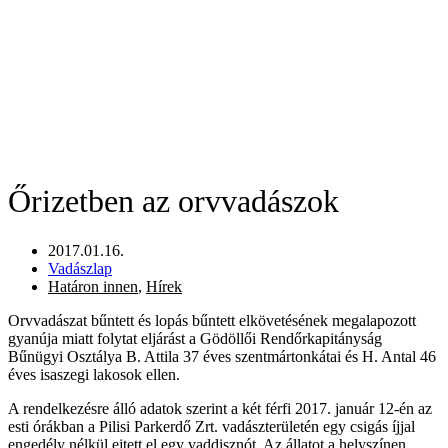
Őrizetben az orvvadászok
2017.01.16.
Vadászlap
Határon innen
,
Hírek
Orvvadászat bűntett és lopás bűntett elkövetésének megalapozott
gyanúja miatt folytat eljárást a Gödöllői Rendőrkapitányság
Bűnügyi Osztálya B. Attila 37 éves szentmártonkátai és H. Antal 46
éves isaszegi lakosok ellen.
A rendelkezésre álló adatok szerint a két férfi 2017. január 12-én az
esti órákban a Pilisi Parkerdő Zrt. vadászterületén egy csigás íjjal
engedély nélkül ejtett el egy vaddisznót. Az állatot a helyszínen