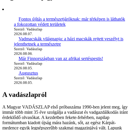
Fontos újítás a természetjáróknak: már térképen is láthatók
a fokozottan védett területek
Szerző: Vadászlap
2026.08.07.
Vadmacskák világnapja: a házi macskák rejtett veszélyt is
jelenthetnek a természetre
Szerző: Vadászlap
2026.08.06.
Már Finnországban van az afrikai sertéspestis!
Szerző: Vadászlap
2026.08.05.
Augusztus
Szerző: Vadászlap
2026.08.05.
A vadászlapról
A Magyar VADÁSZLAP első próbaszáma 1990-ben jelent meg, így
immár több mint 35 éve szolgálja a vadászat és vadgazdálkodás iránt
érdeklődő olvasókat. A kezdetben fekete-fehérben, napilap
formátumban kiadott újság mára hazánk, sőt, az egész Kárpát-
medence egyik legnépszerűbb szakmai magazinjává vált. Lapunk