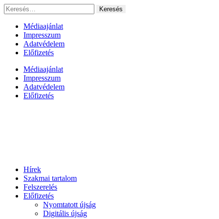
Ugrás
Keresés:
a
tartalomhoz
Médiaajánlat
Impresszum
Adatvédelem
Előfizetés
Médiaajánlat
Impresszum
Adatvédelem
Előfizetés
Hírek
Szakmai tartalom
Felszerelés
Előfizetés
Nyomtatott újság
Digitális újság