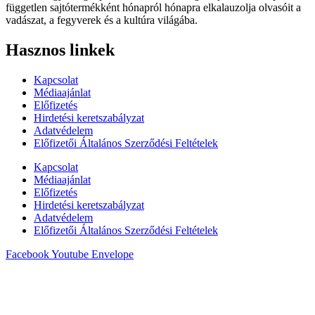
független sajtótermékként hónapról hónapra elkalauzolja olvasóit a
vadászat, a fegyverek és a kultúra világába.
Hasznos linkek
Kapcsolat
Médiaajánlat
Előfizetés
Hirdetési keretszabályzat
Adatvédelem
Előfizetői Általános Szerződési Feltételek
Kapcsolat
Médiaajánlat
Előfizetés
Hirdetési keretszabályzat
Adatvédelem
Előfizetői Általános Szerződési Feltételek
Facebook
Youtube
Envelope