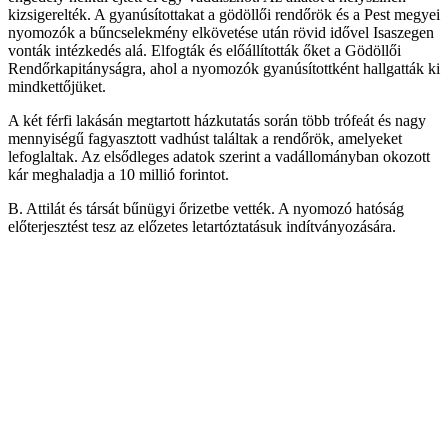
kizsigerelték. A gyanúsítottakat a gödöllői rendőrök és a Pest megyei
nyomozók a bűncselekmény elkövetése után rövid idővel Isaszegen
vonták intézkedés alá. Elfogták és előállították őket a Gödöllői
Rendőrkapitányságra, ahol a nyomozók gyanúsítottként hallgatták ki
mindkettőjüket.
A két férfi lakásán megtartott házkutatás során több trófeát és nagy
mennyiségű fagyasztott vadhúst találtak a rendőrök, amelyeket
lefoglaltak. Az elsődleges adatok szerint a vadállományban okozott
kár meghaladja a 10 millió forintot.
B. Attilát és társát bűnügyi őrizetbe vették. A nyomozó hatóság
előterjesztést tesz az előzetes letartóztatásuk indítványozására.