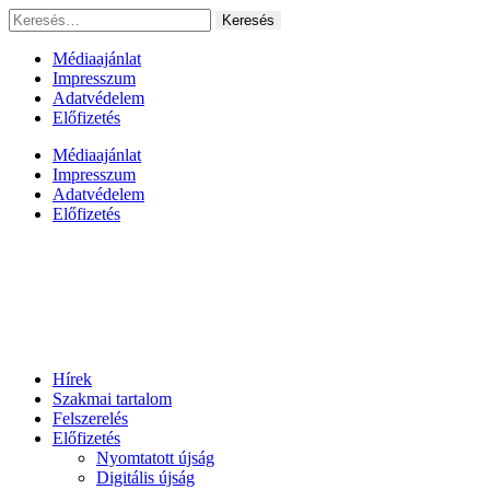
Ugrás
Keresés:
a
tartalomhoz
Médiaajánlat
Impresszum
Adatvédelem
Előfizetés
Médiaajánlat
Impresszum
Adatvédelem
Előfizetés
Hírek
Szakmai tartalom
Felszerelés
Előfizetés
Nyomtatott újság
Digitális újság