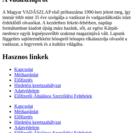
A Magyar VADÁSZLAP első próbaszáma 1990-ben jelent meg, így
immár több mint 35 éve szolgálja a vadászat és vadgazdálkodás iránt
érdeklődő olvasókat. A kezdetben fekete-fehérben, napilap
formátumban kiadott újság mára hazánk, sőt, az egész Kárpát-
medence egyik legnépszerűbb szakmai magazinjává vált. Lapunk
független sajtótermékként hónapról hónapra elkalauzolja olvasóit a
vadászat, a fegyverek és a kultúra világába.
Hasznos linkek
Kapcsolat
Médiaajánlat
Előfizetés
Hirdetési keretszabályzat
Adatvédelem
Előfizetői Általános Szerződési Feltételek
Kapcsolat
Médiaajánlat
Előfizetés
Hirdetési keretszabályzat
Adatvédelem
Előfizetői Általános Szerződési Feltételek