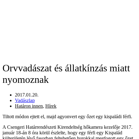
Orvvadászat és állatkínzás miatt
nyomoznak
2017.01.20.
Vadászlap
Határon innen
,
Hírek
Tiltott módon ejtett el, majd agyonvert egy őzet egy kispaládi férfi.
A Csengeri Határrendészeti Kirendeltség hőkamera kezelője 2017.
január 18-án 8 óra körül észlelte, hogy egy férfi egy Kispalád
külterületén lévő fasorban feltehetően hurokkal megfogott egy őzet.