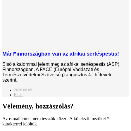
Már Finnországban van az afrikai sertéspestis!
Első alkalommal jelent meg az afrikai sertéspestis (ASP)
Finnországban. A FACE (Európai Vadászati és
Természetvédelmi Szövetség) augusztus 4-i hírlevele
szerint...
2026.08.05.
Hírek
Vélemény, hozzászólás?
Az e-mail címet nem tesszük közzé.
A kötelező mezőket
*
karakterrel jelöltük