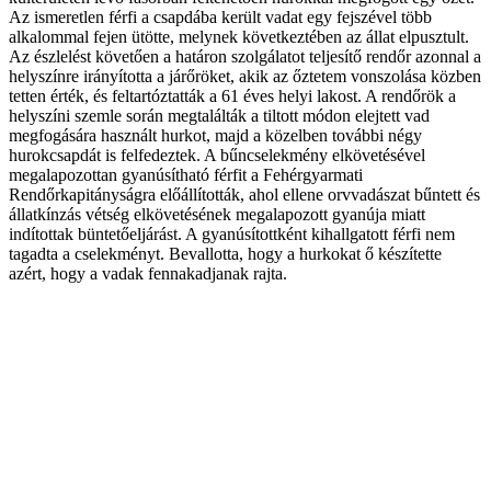
Az ismeretlen férfi a csapdába került vadat egy fejszével több
alkalommal fejen ütötte, melynek következtében az állat elpusztult.
Az észlelést követően a határon szolgálatot teljesítő rendőr azonnal a
helyszínre irányította a járőröket, akik az őztetem vonszolása közben
tetten érték, és feltartóztatták a 61 éves helyi lakost. A rendőrök a
helyszíni szemle során megtalálták a tiltott módon elejtett vad
megfogására használt hurkot, majd a közelben további négy
hurokcsapdát is felfedeztek. A bűncselekmény elkövetésével
megalapozottan gyanúsítható férfit a Fehérgyarmati
Rendőrkapitányságra előállították, ahol ellene orvvadászat bűntett és
állatkínzás vétség elkövetésének megalapozott gyanúja miatt
indítottak büntetőeljárást. A gyanúsítottként kihallgatott férfi nem
tagadta a cselekményt. Bevallotta, hogy a hurkokat ő készítette
azért, hogy a vadak fennakadjanak rajta.