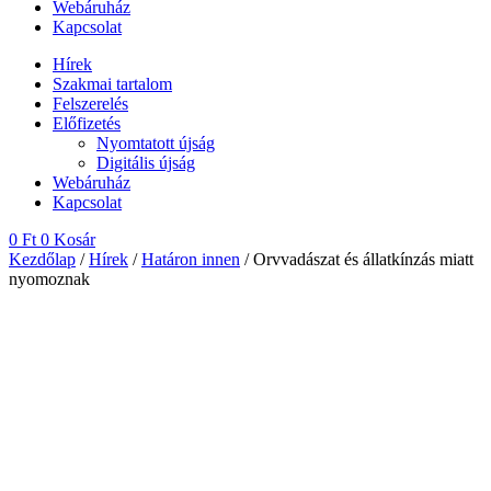
Webáruház
Kapcsolat
Hírek
Szakmai tartalom
Felszerelés
Előfizetés
Nyomtatott újság
Digitális újság
Webáruház
Kapcsolat
0
Ft
0
Kosár
Kezdőlap
/
Hírek
/
Határon innen
/ Orvvadászat és állatkínzás miatt
nyomoznak