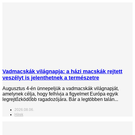
Vadmacskák világnapja: a házi macskák rejtett
veszélyt is jelenthetnek a természetre
Augusztus 4-én ünnepeljük a vadmacskák világnapját,
amelynek célja, hogy felhívja a figyelmet Európa egyik
legrejtőzködőbb ragadozójára. Bár a legtöbben talán...
2026.08.06.
Hírek