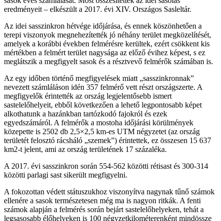
sasok éves számlálását. Most összesítették az idei sasolás
eredményeit – elkészült a 2017. évi XIV. Országos Sasleltár.
Az idei sasszinkron hétvége időjárása, és ennek köszönhetően a
terepi viszonyok megnehezítették jó néhány terület megközelítését,
amelyek a korábbi években felmérésre kerültek, ezért csökkent kis
mértékben a felmért terület nagysága az előző évihez képest, s ez
meglátszik a megfigyelt sasok és a résztvevő felmérők számában is.
Az egy időben történő megfigyelések miatt „sasszinkronnak”
nevezett számláláson idén 357 felmérő vett részt országszerte. A
megfigyelők érintették az ország legjelentősebb ismert
sastelelőhelyeit, ebből következően a lehető legpontosabb képet
alkothatunk a hazánkban tartózkodó fajokról és ezek
egyedszámáról. A felmérők a mostoha időjárási körülmények
közepette is 2502 db 2,5×2,5 km-es UTM négyzetet (az ország
területét felosztó rácsháló „szemek”) érintettek, ez összesen 15 637
km2-t jelent, ami az ország területének 17 százaléka.
A 2017. évi sasszinkron során 554-562 közötti rétisast és 300-314
közötti parlagi sast sikerült megfigyelni.
A fokozottan védett státuszukhoz viszonyítva nagynak tűnő számok
ellenére a sasok természetesen még ma is nagyon ritkák. A fenti
számok alapján a felmérés során bejárt sastelelőhelyeken, tehát a
legsasosabb élőhelyeken is 100 négyzetkilométerenként mindössze