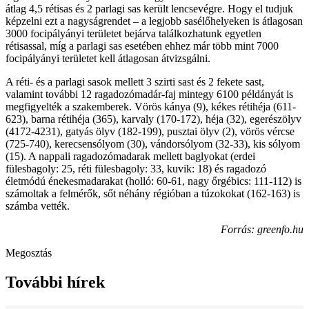
átlag 4,5 rétisas és 2 parlagi sas került lencsevégre. Hogy el tudjuk
képzelni ezt a nagyságrendet – a legjobb sasélőhelyeken is átlagosan
3000 focipályányi területet bejárva találkozhatunk egyetlen
rétisassal, míg a parlagi sas esetében ehhez már több mint 7000
focipályányi területet kell átlagosan átvizsgálni.
A réti- és a parlagi sasok mellett 3 szirti sast és 2 fekete sast,
valamint további 12 ragadozómadár-faj mintegy 6100 példányát is
megfigyelték a szakemberek. Vörös kánya (9), kékes rétihéja (611-
623), barna rétihéja (365), karvaly (170-172), héja (32), egerészölyv
(4172-4231), gatyás ölyv (182-199), pusztai ölyv (2), vörös vércse
(725-740), kerecsensólyom (30), vándorsólyom (32-33), kis sólyom
(15). A nappali ragadozómadarak mellett baglyokat (erdei
fülesbagoly: 25, réti fülesbagoly: 33, kuvik: 18) és ragadozó
életmódú énekesmadarakat (holló: 60-61, nagy őrgébics: 111-112) is
számoltak a felmérők, sőt néhány régióban a túzokokat (162-163) is
számba vették.
Forrás: greenfo.hu
Megosztás
További hírek