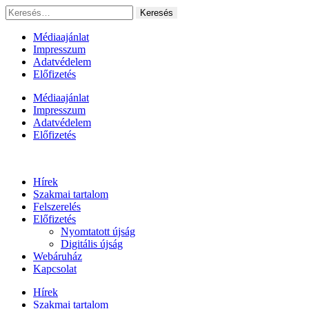
Ugrás
Keresés:
a
tartalomhoz
Médiaajánlat
Impresszum
Adatvédelem
Előfizetés
Médiaajánlat
Impresszum
Adatvédelem
Előfizetés
Hírek
Szakmai tartalom
Felszerelés
Előfizetés
Nyomtatott újság
Digitális újság
Webáruház
Kapcsolat
Hírek
Szakmai tartalom