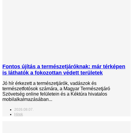
Fontos újítás a természetjáróknak: már térképen
is láthatók a fokozottan védett területek
Jó hír érkezett a természetjárók, vadászok és
természetfotósok számára, a Magyar Természetjáró
Szövetség online felületein és a Kéktúra hivatalos
mobilalkalmazásában...
2026.08.07.
Hírek