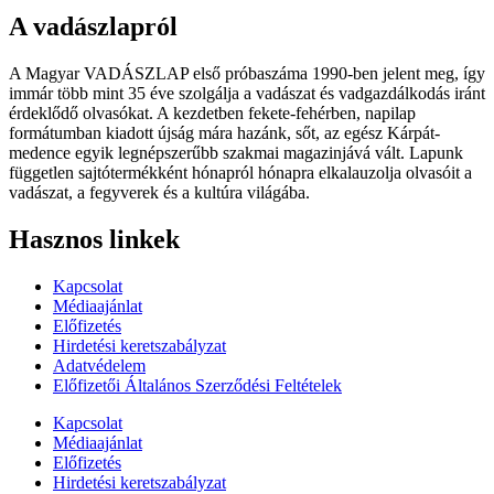
A vadászlapról
A Magyar VADÁSZLAP első próbaszáma 1990-ben jelent meg, így
immár több mint 35 éve szolgálja a vadászat és vadgazdálkodás iránt
érdeklődő olvasókat. A kezdetben fekete-fehérben, napilap
formátumban kiadott újság mára hazánk, sőt, az egész Kárpát-
medence egyik legnépszerűbb szakmai magazinjává vált. Lapunk
független sajtótermékként hónapról hónapra elkalauzolja olvasóit a
vadászat, a fegyverek és a kultúra világába.
Hasznos linkek
Kapcsolat
Médiaajánlat
Előfizetés
Hirdetési keretszabályzat
Adatvédelem
Előfizetői Általános Szerződési Feltételek
Kapcsolat
Médiaajánlat
Előfizetés
Hirdetési keretszabályzat