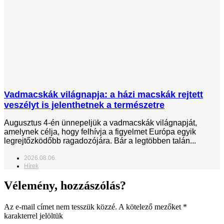
Vadmacskák világnapja: a házi macskák rejtett
veszélyt is jelenthetnek a természetre
Augusztus 4-én ünnepeljük a vadmacskák világnapját,
amelynek célja, hogy felhívja a figyelmet Európa egyik
legrejtőzködőbb ragadozójára. Bár a legtöbben talán...
2026.08.06.
Hírek
Vélemény, hozzászólás?
Az e-mail címet nem tesszük közzé.
A kötelező mezőket
*
karakterrel jelöltük