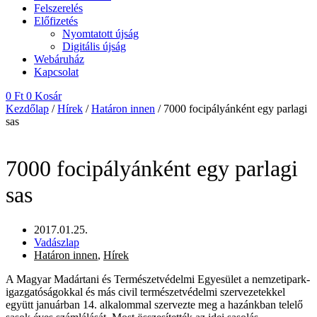
Felszerelés
Előfizetés
Nyomtatott újság
Digitális újság
Webáruház
Kapcsolat
0
Ft
0
Kosár
Kezdőlap
/
Hírek
/
Határon innen
/ 7000 focipályánként egy parlagi
sas
7000 focipályánként egy parlagi
sas
2017.01.25.
Vadászlap
Határon innen
,
Hírek
A Magyar Madártani és Természetvédelmi Egyesület a nemzetipark-
igazgatóságokkal és más civil természetvédelmi szervezetekkel
együtt januárban 14. alkalommal szervezte meg a hazánkban telelő