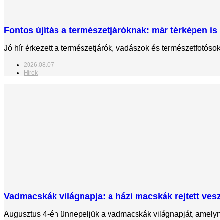
Fontos újítás a természetjáróknak: már térképen is 
Jó hír érkezett a természetjárók, vadászok és természetfotós
2026.08.07.
Hírek
Vadmacskák világnapja: a házi macskák rejtett veszé
Augusztus 4-én ünnepeljük a vadmacskák világnapját, amelynek