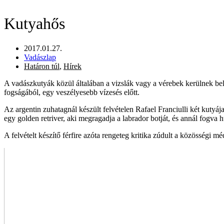
Kutyahős
2017.01.27.
Vadászlap
Határon túl
,
Hírek
A vadászkutyák közül általában a vizslák vagy a vérebek kerülnek bele
fogságából, egy veszélyesebb vízesés előtt.
Az argentin zuhatagnál készült felvételen Rafael Franciulli két kutyája 
egy golden retriver, aki megragadja a labrador botját, és annál fogva h
A felvételt készítő férfire azóta rengeteg kritika zúdult a közösségi 