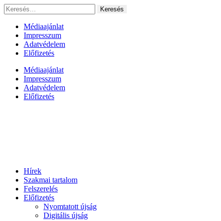
Ugrás
Keresés:
a
tartalomhoz
Médiaajánlat
Impresszum
Adatvédelem
Előfizetés
Médiaajánlat
Impresszum
Adatvédelem
Előfizetés
Hírek
Szakmai tartalom
Felszerelés
Előfizetés
Nyomtatott újság
Digitális újság