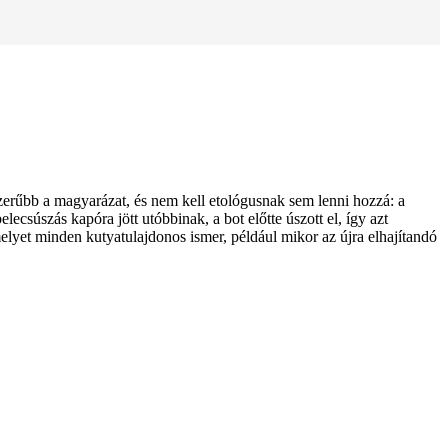
erűbb a magyarázat, és nem kell etológusnak sem lenni hozzá: a
lecsúszás kapóra jött utóbbinak, a bot előtte úszott el, így azt
elyet minden kutyatulajdonos ismer, például mikor az újra elhajítandó