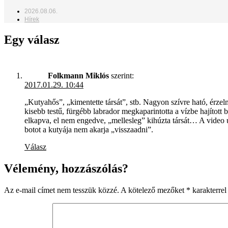
2026.08.06.
Hírek
Egy válasz
Folkmann Miklós
szerint:
2017.01.29. 10:44
„Kutyahős”, „kimentette társát”, stb. Nagyon szívre ható, ér
kisebb testű, fürgébb labrador megkaparintotta a vízbe hajított b
elkapva, el nem engedve, „mellesleg” kihúzta társát… A video u
botot a kutyája nem akarja „visszaadni”.
Válasz
Vélemény, hozzászólás?
Az e-mail címet nem tesszük közzé.
A kötelező mezőket
*
karakterrel 