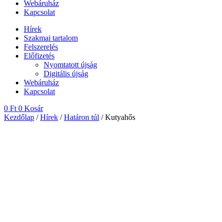
Webáruház
Kapcsolat
Hírek
Szakmai tartalom
Felszerelés
Előfizetés
Nyomtatott újság
Digitális újság
Webáruház
Kapcsolat
0
Ft
0
Kosár
Kezdőlap
/
Hírek
/
Határon túl
/ Kutyahős