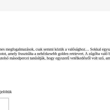
zelmes megfogalmazások, csak semmi közük a valósághoz… Sokkal egysz
otot, amely frusztrálta a nehézkesebb golden retrievert. A zúgóba való be
tolsó másodpercei tanúsítják, hogy egyszerű vetélkedésről volt szó, am
jelöltük