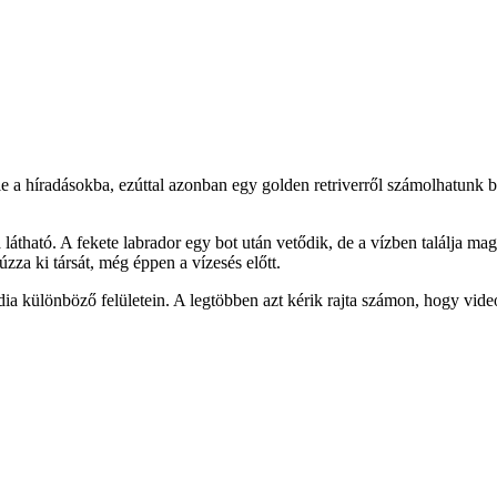
 a híradásokba, ezúttal azonban egy golden retriverről számolhatunk be
látható. A fekete labrador egy bot után vetődik, de a vízben találja magát
úzza ki társát, még éppen a vízesés előtt.
média különböző felületein. A legtöbben azt kérik rajta számon, hogy vide