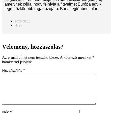
amelynek célja, hogy felhívja a figyelmet Európa egyik
legrejtőzködőbb ragadozójára. Bár a legtöbben talán...
2026.08.06.
Hírek
Vélemény, hozzászólás?
Az e-mail címet nem tesszük közzé.
A kötelező mezőket
*
karakterrel jelöltük
Hozzászólás
*
Név
*