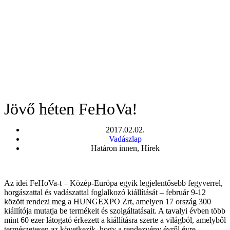
Jövő héten FeHoVa!
2017.02.02.
Vadászlap
Határon innen
,
Hírek
Az idei FeHoVa-t – Közép-Európa egyik legjelentősebb fegyverrel,
horgászattal és vadászattal foglalkozó kiállítását – február 9-12
között rendezi meg a HUNGEXPO Zrt, amelyen 17 ország 300
kiállítója mutatja be termékeit és szolgáltatásait. A tavalyi évben több
mint 60 ezer látogató érkezett a kiállításra szerte a világból, amelyből
természetesen az következik, hogy a rendezvény évről évre