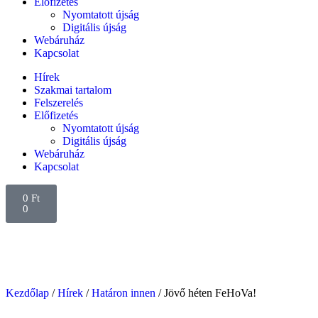
Előfizetés
Nyomtatott újság
Digitális újság
Webáruház
Kapcsolat
Hírek
Szakmai tartalom
Felszerelés
Előfizetés
Nyomtatott újság
Digitális újság
Webáruház
Kapcsolat
0
Ft
0
Kezdőlap
/
Hírek
/
Határon innen
/ Jövő héten FeHoVa!