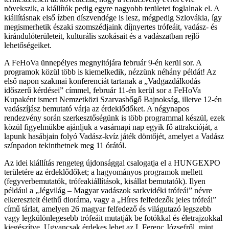
növekszik, a kiállítók pedig egyre nagyobb területet foglalnak el. A
kiállításnak első ízben díszvendége is lesz, mégpedig Szlovákia, így
megismerhetik északi szomszédjaink díjnyertes trófeáit, vadász- és
kirándulóterületeit, kulturális szokásait és a vadászatban rejlő
lehetőségeiket.
A FeHoVa ünnepélyes megnyitójára február 9-én kerül sor. A
programok közül több is kiemelkedik, nézzünk néhány példát! Az
első napon szakmai konferenciát tartanak a „Vadgazdálkodás
időszerű kérdései” címmel, február 11-én kerül sor a FeHoVa
Kupaként ismert Nemzetközi Szarvasbőgő Bajnokság, illetve 12-én
vadászíjász bemutató várja az érdeklődőket. A négynapos
rendezvény során szerkesztőségünk is több programmal készül, ezek
közül figyelmükbe ajánljuk a vasárnapi nap egyik fő attrakcióját, a
lapunk hasábjain folyó Vadász-kvíz játék döntőjét, amelyet a Vadász
színpadon tekinthetnek meg 11 órától.
Az idei kiállítás rengeteg újdonsággal csalogatja el a HUNGEXPO
területére az érdeklődőket; a hagyományos programok mellett
(fegyverbemutatók, trófeakiállítások, kisállat bemutatók). Ilyen
például a „Jégvilág – Magyar vadászok sarkvidéki trófeái” névre
elkeresztelt élethű dioráma, vagy a „Híres felfedezők jeles trófeái”
című tárlat, amelyen 26 magyar felfedező és világutazó legszebb
vagy legkülönlegesebb trófeáit mutatják be fotókkal és életrajzokkal
kiegészítve. Ugyancsak érdekes lehet az I. Ferenc Józsefről, mint