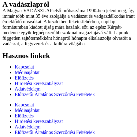
A vadászlapról
A Magyar VADÁSZLAP első próbaszáma 1990-ben jelent meg, így
immár több mint 35 éve szolgálja a vadászat és vadgazdálkodás iránt
érdeklődő olvasókat. A kezdetben fekete-fehérben, napilap
formátumban kiadott újság mára hazánk, sőt, az egész Kárpát-
medence egyik legnépszerűbb szakmai magazinjává vált. Lapunk
független sajtótermékként hónapról hónapra elkalauzolja olvasóit a
vadászat, a fegyverek és a kultúra világába.
Hasznos linkek
Kapcsolat
Médiaajánlat
Előfizetés
Hirdetési keretszabályzat
Adatvédelem
Előfizetői Általános Szerződési Feltételek
Kapcsolat
Médiaajánlat
Előfizetés
Hirdetési keretszabályzat
Adatvédelem
Előfizetői Általános Szerződési Feltételek