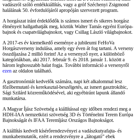
vadászról szóló emlékkiállítás, vagy a gróf Széchenyi Zsigmond
halálának 50. évfordulójáról apropóján szervezett program.
A horgászat iránt érdeklődők is számos ismert és sikeres horgász
élményeit hallgathatják meg, köztük Walter Tamás egyéni Európa-
bajnok és csapatvilágbajnokot, vagy Csillag László világbajnokot.
A 2017-es év kiemelkedő eseménye a jubileumi FeHoVa
Horgászverseny indulása, amely egy éven át fog tartani. A verseny
összdíjazása 2 millió forint! Az a versenyző nyer, a különböző
kategóriákban, aki 2017. február 9. és 2018. január 1. között a
három leghosszabb halat fogja. További információ a versenyről
ezen
az oldalon található.
A gasztronómiát kedvelők számára, napi két alkalommal lesz
főzőbemutató és kerekasztal-beszélgetés, az ismert gasztrokibic,
Sági Szilárd közreműködésével, aki egyébiránt lapunk állandó
munkatársa.
A Magyar Íjász Szövetség a kiállítással egy időben rendezi meg a
HDH-IAA nemzetközi szövetség 3D és Történelmi Terem Európa
Bajnokságát és IFAA Teremíjász Országos Bajnokságot.
A kiállítás kedvelt kísérőrendezvényei a vadászkutyafajta- és
munkabemutatók, ezért a rendezvényre a „látogató” ebek