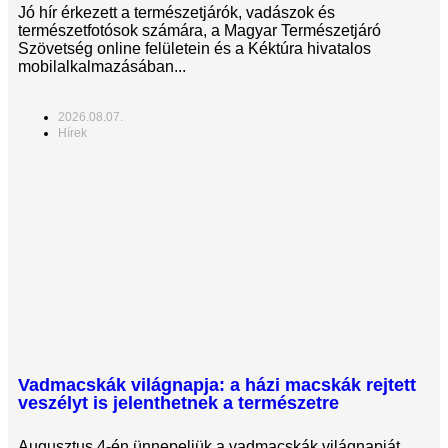
Jó hír érkezett a természetjárók, vadászok és
természetfotósok számára, a Magyar Természetjáró
Szövetség online felületein és a Kéktúra hivatalos
mobilalkalmazásában...
2026.08.07.
Hírek
Vadmacskák világnapja: a házi macskák rejtett
veszélyt is jelenthetnek a természetre
Augusztus 4-én ünnepeljük a vadmacskák világnapját,