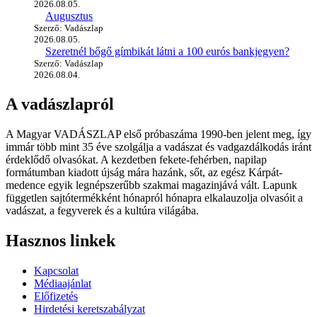
2026.08.05.
Augusztus
Szerző: Vadászlap
2026.08.05.
Szeretnél bőgő gímbikát látni a 100 eurós bankjegyen?
Szerző: Vadászlap
2026.08.04.
A vadászlapról
A Magyar VADÁSZLAP első próbaszáma 1990-ben jelent meg, így
immár több mint 35 éve szolgálja a vadászat és vadgazdálkodás iránt
érdeklődő olvasókat. A kezdetben fekete-fehérben, napilap
formátumban kiadott újság mára hazánk, sőt, az egész Kárpát-
medence egyik legnépszerűbb szakmai magazinjává vált. Lapunk
független sajtótermékként hónapról hónapra elkalauzolja olvasóit a
vadászat, a fegyverek és a kultúra világába.
Hasznos linkek
Kapcsolat
Médiaajánlat
Előfizetés
Hirdetési keretszabályzat