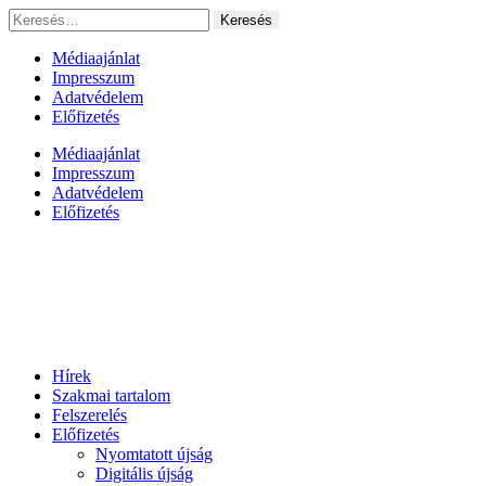
Ugrás
Keresés:
a
tartalomhoz
Médiaajánlat
Impresszum
Adatvédelem
Előfizetés
Médiaajánlat
Impresszum
Adatvédelem
Előfizetés
Hírek
Szakmai tartalom
Felszerelés
Előfizetés
Nyomtatott újság
Digitális újság