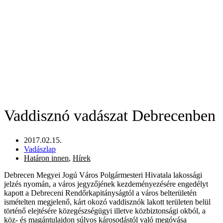
Vaddisznó vadászat Debrecenben
2017.02.15.
Vadászlap
Határon innen
,
Hírek
Debrecen Megyei Jogú Város Polgármesteri Hivatala lakossági
jelzés nyomán, a város jegyzőjének kezdeményezésére engedélyt
kapott a Debreceni Rendőrkapitányságtól a város belterületén
ismételten megjelenő, kárt okozó vaddisznók lakott területen belül
történő elejtésére közegészségügyi illetve közbiztonsági okból, a
köz- és magántulajdon súlyos károsodástól való megóvása