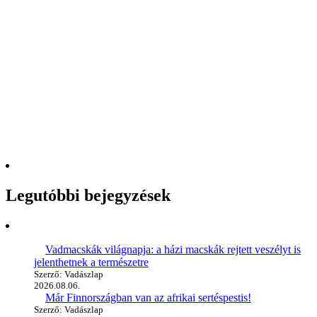
Legutóbbi bejegyzések
Vadmacskák világnapja: a házi macskák rejtett veszélyt is
jelenthetnek a természetre
Szerző: Vadászlap
2026.08.06.
Már Finnországban van az afrikai sertéspestis!
Szerző: Vadászlap