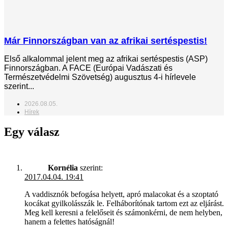
Már Finnországban van az afrikai sertéspestis!
Első alkalommal jelent meg az afrikai sertéspestis (ASP)
Finnországban. A FACE (Európai Vadászati és
Természetvédelmi Szövetség) augusztus 4-i hírlevele
szerint...
2026.08.05.
Hírek
Egy válasz
Kornélia
szerint:
2017.04.04. 19:41
A vaddisznók befogása helyett, apró malacokat és a szoptató
kocákat gyilkolásszák le. Felháborítónak tartom ezt az eljárást.
Meg kell keresni a felelőseit és számonkérni, de nem helyben,
hanem a felettes hatóságnál!