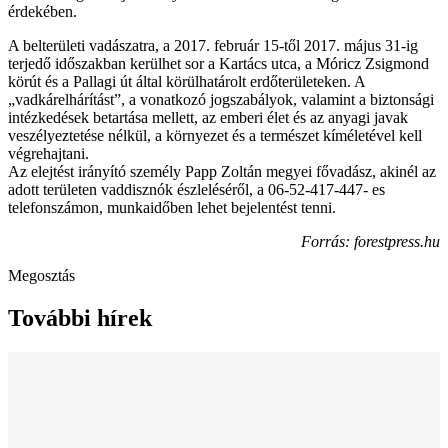
érdekében.
A belterületi vadászatra, a 2017. február 15-től 2017. május 31-ig
terjedő időszakban kerülhet sor a Kartács utca, a Móricz Zsigmond
körút és a Pallagi út által körülhatárolt erdőterületeken. A
„vadkárelhárítást”, a vonatkozó jogszabályok, valamint a biztonsági
intézkedések betartása mellett, az emberi élet és az anyagi javak
veszélyeztetése nélkül, a környezet és a természet kíméletével kell
végrehajtani.
Az elejtést irányító személy Papp Zoltán megyei fővadász, akinél az
adott területen vaddisznók észleléséről, a 06-52-417-447- es
telefonszámon, munkaidőben lehet bejelentést tenni.
Forrás: forestpress.hu
Megosztás
További hírek