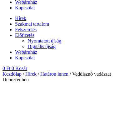
Webáruház
Kapcsolat
Hírek
Szakmai tartalom
Felszerelés
Előfizetés
Nyomtatott újság
Digitális újság
Webáruház
Kapcsolat
0
Ft
0
Kosár
Kezdőlap
/
Hírek
/
Határon innen
/ Vaddisznó vadászat
Debrecenben