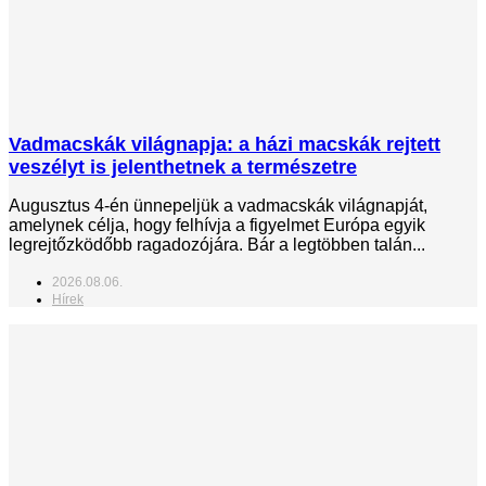
Vadmacskák világnapja: a házi macskák rejtett
veszélyt is jelenthetnek a természetre
Augusztus 4-én ünnepeljük a vadmacskák világnapját,
amelynek célja, hogy felhívja a figyelmet Európa egyik
legrejtőzködőbb ragadozójára. Bár a legtöbben talán...
2026.08.06.
Hírek