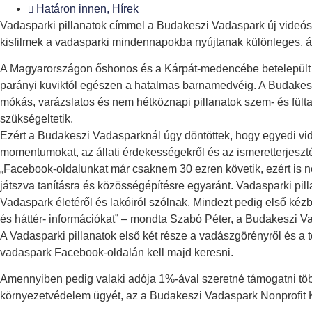
Határon innen
,
Hírek
Vadasparki pillanatok címmel a Budakeszi Vadaspark új videós
kisfilmek a vadasparki mindennapokba nyújtanak különleges, áll
A Magyarországon őshonos és a Kárpát-medencébe betelepült á
parányi kuviktól egészen a hatalmas barnamedvéig. A Budakeszi
mókás, varázslatos és nem hétköznapi pillanatok szem- és fült
szükségeltetik.
Ezért a Budakeszi Vadasparknál úgy döntöttek, hogy egyedi vid
momentumokat, az állati érdekességekről és az ismeretterjeszt
„Facebook-oldalunkat már csaknem 30 ezren követik, ezért is né
játszva tanításra és közösségépítésre egyaránt. Vadasparki pil
Vadaspark életéről és lakóiról szólnak. Mindezt pedig első kézbő
és háttér- információkat” – mondta Szabó Péter, a Budakeszi V
A Vadasparki pillanatok első két része a vadászgörényről és a t
vadaspark Facebook-oldalán kell majd keresni.
Amennyiben pedig valaki adója 1%-ával szeretné támogatni több
környezetvédelem ügyét, az a Budakeszi Vadaspark Nonprofit 