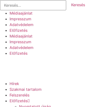
Keresés:
Ugrás
a
Médiaajánlat
tartalomhoz
Impresszum
Adatvédelem
Előfizetés
Médiaajánlat
Impresszum
Adatvédelem
Előfizetés
Hírek
Szakmai tartalom
Felszerelés
Előfizetés
Nyomtatott újság