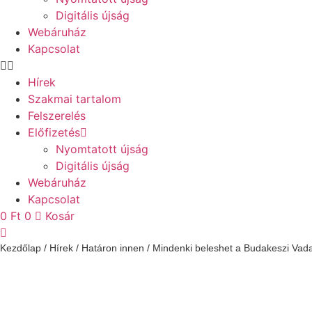
Digitális újság
Webáruház
Kapcsolat
Hírek
Szakmai tartalom
Felszerelés
Előfizetés
Nyomtatott újság
Digitális újság
Webáruház
Kapcsolat
0
Ft
0
Kosár
Kezdőlap
/
Hírek
/
Határon innen
/ Mindenki beleshet a Budakeszi Vada