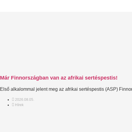
Már Finnországban van az afrikai sertéspestis!
Első alkalommal jelent meg az afrikai sertéspestis (ASP) Finn
2026.08.05.
Hírek