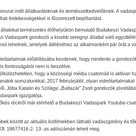
orozat indít állatbarátoknak és természetkedvelőknek. A vadas
ati érdekességekkel is fűszerezett bepillantást.
llatokat természetes élőhelyükön bemutató Budakeszi Vadaspar
 Vadaspark gondozói a kisebb seregnyi állattal való együttélé
anúi lehetnek, amelyek átéléséhez az alkalmanként pár órát a 
eótartalmak előállításába kezdenek, hogy mindenki a gondozókka
és fontosságáról nem is beszélve.
lkülözhetetlen, hogy a közösségi média csatornáit is aktívan ha
lanatok sorozatunkkal, 2017 februárjától, olyan videótartalmak
l, Jóba Katalin és Szilágyi „Baltazár” Zsolt gondozók jóvoltából
adaspark igazgatója.
őkés récéről már elérhető a Budakeszi Vadaspark Youtube-csatorn
ek között az aktuális kisfilmekben látható vadászgörény és tők
Kft. 18677416-2- 13- as adószámán teheti meg.