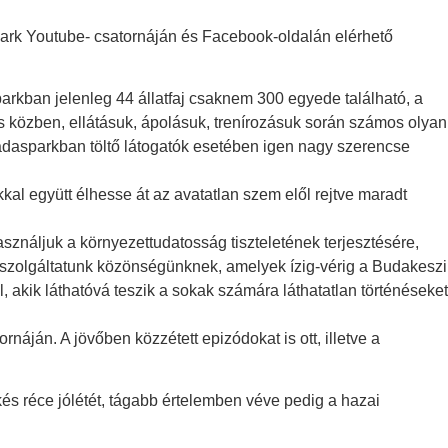
park Youtube- csatornáján és Facebook-oldalán elérhető
kban jelenleg 44 állatfaj csaknem 300 egyede található, a
s közben, ellátásuk, ápolásuk, trenírozásuk során számos olyan
vadasparkban töltő látogatók esetében igen nagy szerencse
l együtt élhesse át az avatatlan szem elől rejtve maradt
sználjuk a környezettudatosság tiszteletének terjesztésére,
at szolgáltatunk közönségünknek, amelyek ízig-vérig a Budakeszi
, akik láthatóvá teszik a sokak számára láthatatlan történéseket
áján. A jövőben közzétett epizódokat is ott, illetve a
és réce jólétét, tágabb értelemben véve pedig a hazai