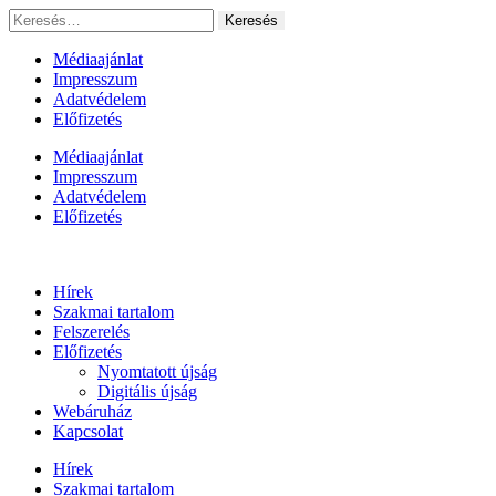
Ugrás
Keresés:
a
tartalomhoz
Médiaajánlat
Impresszum
Adatvédelem
Előfizetés
Médiaajánlat
Impresszum
Adatvédelem
Előfizetés
Hírek
Szakmai tartalom
Felszerelés
Előfizetés
Nyomtatott újság
Digitális újság
Webáruház
Kapcsolat
Hírek
Szakmai tartalom