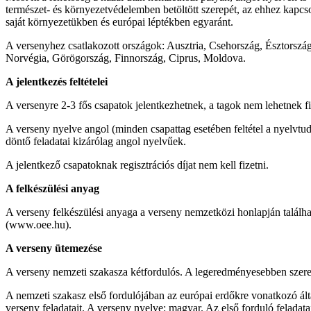
természet- és környezetvédelemben betöltött szerepét, az ehhez kapcs
saját környezetükben és európai léptékben egyaránt.
A versenyhez csatlakozott országok: Ausztria, Csehország, Észtorszá
Norvégia, Görögország, Finnország, Ciprus, Moldova.
A jelentkezés feltételei
A versenyre 2-3 fős csapatok jelentkezhetnek, a tagok nem lehetnek 
A verseny nyelve angol (minden csapattag esetében feltétel a nyelvt
döntő feladatai kizárólag angol nyelvűek.
A jelentkező csapatoknak regisztrációs díjat nem kell fizetni.
A felkészülési anyag
A verseny felkészülési anyaga a verseny nemzetközi honlapján talál
(www.oee.hu).
A verseny ütemezése
A verseny nemzeti szakasza kétfordulós. A legeredményesebben szere
A nemzeti szakasz első fordulójában az európai erdőkre vonatkozó ált
verseny feladatait. A verseny nyelve: magyar. Az első forduló feladata