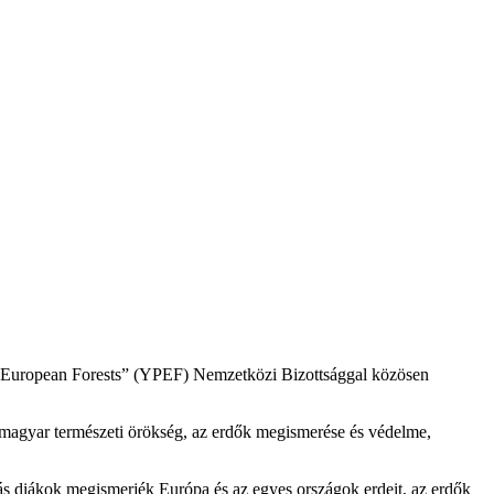
in European Forests” (YPEF) Nemzetközi Bizottsággal közösen
a magyar természeti örökség, az erdők megismerése és védelme,
lás diákok megismerjék Európa és az egyes országok erdeit, az erdők