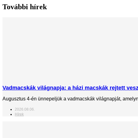
További hírek
Vadmacskák világnapja: a házi macskák rejtett veszé
Augusztus 4-én ünnepeljük a vadmacskák világnapját, amelynek
2026.08.06.
Hírek