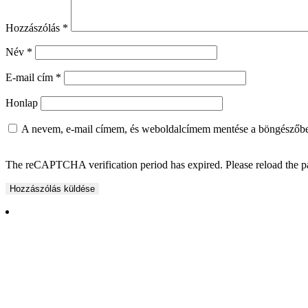
Hozzászólás
*
Név
*
E-mail cím
*
Honlap
A nevem, e-mail címem, és weboldalcímem mentése a böngészőb
The reCAPTCHA verification period has expired. Please reload the p