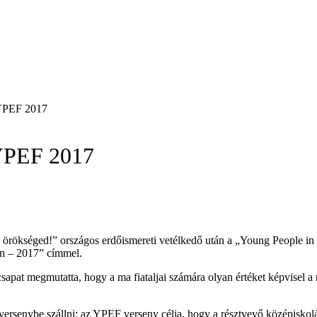
 YPEF 2017
 YPEF 2017
az örökséged!” országos erdőismereti vetélkedő után a „Young People 
en – 2017” címmel.
sapat megmutatta, hogy a ma fiataljai számára olyan értéket képvisel 
s versenybe szállni: az YPEF verseny célja, hogy a résztvevő középisko