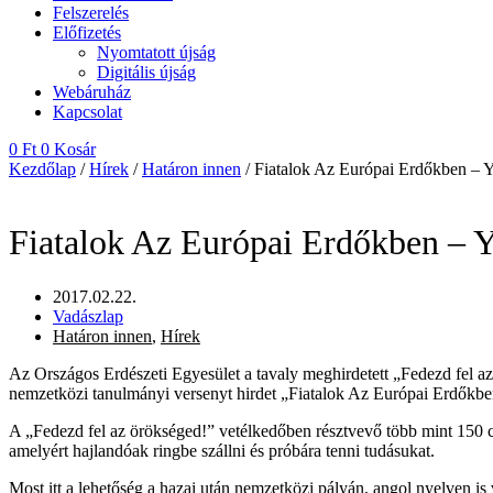
Felszerelés
Előfizetés
Nyomtatott újság
Digitális újság
Webáruház
Kapcsolat
0
Ft
0
Kosár
Kezdőlap
/
Hírek
/
Határon innen
/ Fiatalok Az Európai Erdőkben –
Fiatalok Az Európai Erdőkben –
2017.02.22.
Vadászlap
Határon innen
,
Hírek
Az Országos Erdészeti Egyesület a tavaly meghirdetett „Fedezd fel 
nemzetközi tanulmányi versenyt hirdet „Fiatalok Az Európai Erdőkb
A „Fedezd fel az örökséged!” vetélkedőben résztvevő több mint 150 c
amelyért hajlandóak ringbe szállni és próbára tenni tudásukat.
Most itt a lehetőség a hazai után nemzetközi pályán, angol nyelven i