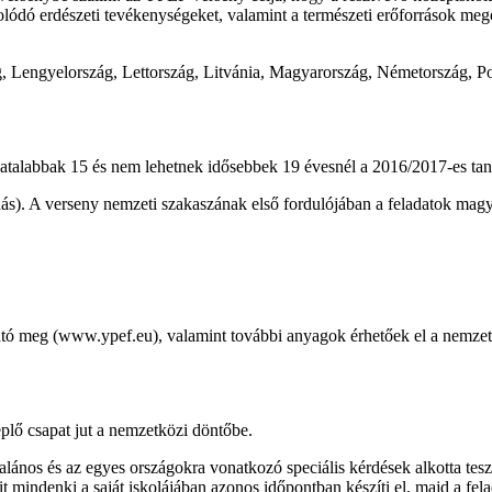
olódó erdészeti tevékenységeket, valamint a természeti erőforrások meg
g, Lengyelország, Lettország, Litvánia, Magyarország, Németország, Po
fiatalabbak 15 és nem lehetnek idősebbek 19 évesnél a 2016/2017-es ta
udás). A verseny nemzeti szakaszának első fordulójában a feladatok ma
ható meg (www.ypef.eu), valamint további anyagok érhetőek el a nemzet
plő csapat jut a nemzetközi döntőbe.
alános és az egyes országokra vonatkozó speciális kérdések alkotta tesz
it mindenki a saját iskolájában azonos időpontban készíti el, majd a fe