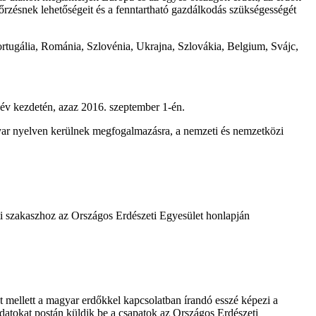
őrzésnek lehetőségeit és a fenntartható gazdálkodás szükségességét
rtugália, Románia, Szlovénia, Ukrajna, Szlovákia, Belgium, Svájc,
név kezdetén, azaz 2016. szeptember 1-én.
gyar nyelven kerülnek megfogalmazásra, a nemzeti és nemzetközi
i szakaszhoz az Országos Erdészeti Egyesület honlapján
t mellett a magyar erdőkkel kapcsolatban írandó esszé képezi a
ladatokat postán küldik be a csapatok az Országos Erdészeti