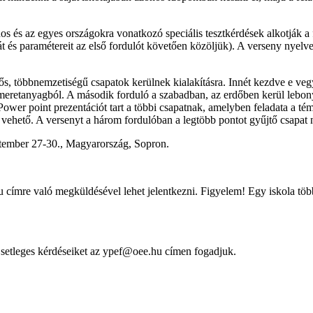
s és az egyes országokra vonatkozó speciális tesztkérdések alkotják a fe
t és paramétereit az első fordulót követően közöljük). A verseny nyelv
ős, többnemzetiségű csapatok kerülnek kialakításra. Innét kezdve e v
smeretanyagból. A második forduló a szabadban, az erdőben kerül lebonyo
wer point prezentációt tart a többi csapatnak, amelyben feladata a té
ybe vehető. A versenyt a három fordulóban a legtöbb pontot gyűjtő csapat
eptember 27-30., Magyarország, Sopron.
u címre való megküldésével lehet jelentkezni. Figyelem! Egy iskola töb
 Esetleges kérdéseiket az ypef@oee.hu címen fogadjuk.