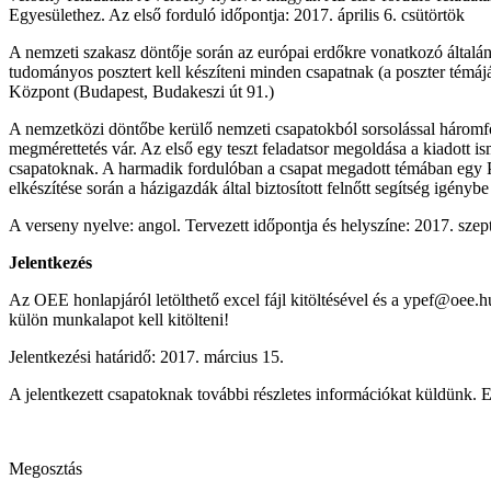
Egyesülethez. Az első forduló időpontja: 2017. április 6. csütörtök
A nemzeti szakasz döntője során az európai erdőkre vonatkozó általáno
tudományos posztert kell készíteni minden csapatnak (a poszter témájá
Központ (Budapest, Budakeszi út 91.)
A nemzetközi döntőbe kerülő nemzeti csapatokból sorsolással háromf
megmérettetés vár. Az első egy teszt feladatsor megoldása a kiadott i
csapatoknak. A harmadik fordulóban a csapat megadott témában egy Po
elkészítése során a házigazdák által biztosított felnőtt segítség igén
A verseny nyelve: angol. Tervezett időpontja és helyszíne: 2017. sz
Jelentkezés
Az OEE honlapjáról letölthető excel fájl kitöltésével és a ypef@oee.h
külön munkalapot kell kitölteni!
Jelentkezési határidő: 2017. március 15.
A jelentkezett csapatoknak további részletes információkat küldünk.
Megosztás