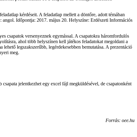
ladatlap kérdéseit. A feladatlap mellett a döntőre, adott témában
e: angol. Időpontja: 2017. május 20. Helyszíne: Erdészeti Információs
egyes csapatok versenyeznek egymással. A csapatokra háromfordulós
lításra, ahol több helyszínen kell játékos feladatokat megoldani a
ma lehető legszakszerűbb, legérdekesebben bemutatása. A prezentáció
 nyeri meg.
b csapata jelentkezhet egy excel fájl megküldésével, de csapatonként
Forrás: oee.hu