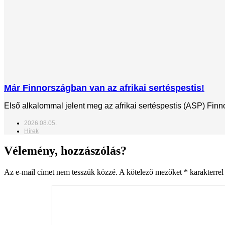
Már Finnországban van az afrikai sertéspestis!
Első alkalommal jelent meg az afrikai sertéspestis (ASP) Fin
2026.08.05.
Hírek
Vélemény, hozzászólás?
Az e-mail címet nem tesszük közzé.
A kötelező mezőket
*
karakterrel 