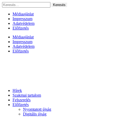
Ugrás
Keresés:
a
tartalomhoz
Médiaajánlat
Impresszum
Adatvédelem
Előfizetés
Médiaajánlat
Impresszum
Adatvédelem
Előfizetés
Hírek
Szakmai tartalom
Felszerelés
Előfizetés
Nyomtatott újság
Digitális újság