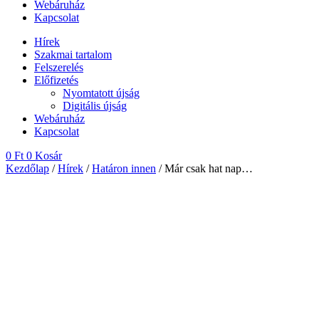
Webáruház
Kapcsolat
Hírek
Szakmai tartalom
Felszerelés
Előfizetés
Nyomtatott újság
Digitális újság
Webáruház
Kapcsolat
0
Ft
0
Kosár
Kezdőlap
/
Hírek
/
Határon innen
/ Már csak hat nap…