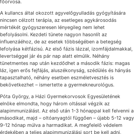
főorvosa.
A kullancs által okozott agyvelőgyulladás gyógyítására
nincsen célzott terápia, az esetleges agykárosodás
mértékét gyógyszeresen lényegileg nem lehet
befolyásolni. Kezdeti tünete nagyon hasonlít az
influenzáéhoz, de az esetek többségében a betegség
lefolyása kétfázisú. Az első fázis lázzal, izomfájdalmakkal,
levertséggel jár és pár nap alatt elmúlik. Néhány
tünetmentes nap után kezdődhet a második fázis: magas
láz, igen erős fejfájás, aluszékonyság, szédülés és hányás
tapasztalható, néhány esetben eszméletvesztés is
bekövetkezhet – ismertette a gyermekneurológus.
Póta György, a Házi Gyermekorvosok Egyesületének
elnöke elmondta, hogy három oltással végzik az
alapimmunizálást. Az első után 1-3 hónappal kell felvenni a
másodikat, majd – oltóanyagtól függően – újabb 5-12 vagy
9-12 hónap múlva a harmadikat. A megfelelő védelem
érdekében a teljes alapimmunizálási sort be kell adni,