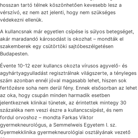
hosszan tartó télnek köszönhetően kevesebb lesz a
vérszívó, ez nem azt jelenti, hogy nem szükséges
védekezni ellenük.
A kullancsnak már egyetlen csípése is súlyos betegséget,
akár maradandó károsodást is okozhat – mondták el
szakemberek egy csütörtöki sajtóbeszélgetésen
Budapesten.
Évente 10-12 ezer kullancs okozta vírusos agyvelő- és
agyhártyagyulladást regisztrálnak világszerte, a tényleges
szám azonban ennél jóval magasabb lehet, hiszen sok
fertőzésre soha nem derül fény. Ennek elsősorban az lehet
az oka, hogy csupán minden harmadik esetben
jelentkeznek klinikai tünetek, az érintettek mintegy 30
százaléka nem veszi észre a kullancscsípést, és nem
fordul orvoshoz – mondta Farkas Viktor
gyermekneurológus, a Semmelweis Egyetem I. sz.
Gyermekklinika gyermekneurológiai osztályának vezető