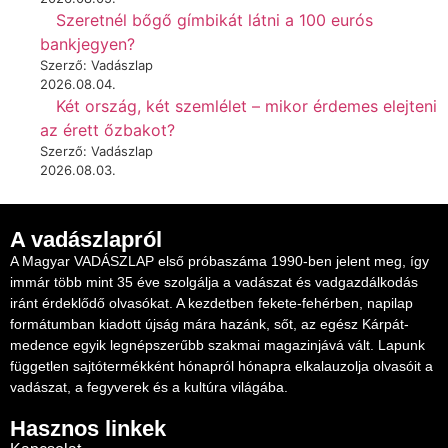
Szeretnél bőgő gímbikát látni a 100 eurós
bankjegyen?
Szerző: Vadászlap
2026.08.04.
Két ország, két szemlélet – mikor érdemes elejteni
az érett őzbakot?
Szerző: Vadászlap
2026.08.03.
A vadászlapról
A Magyar VADÁSZLAP első próbaszáma 1990-ben jelent meg, így
immár több mint 35 éve szolgálja a vadászat és vadgazdálkodás
iránt érdeklődő olvasókat. A kezdetben fekete-fehérben, napilap
formátumban kiadott újság mára hazánk, sőt, az egész Kárpát-
medence egyik legnépszerűbb szakmai magazinjává vált. Lapunk
független sajtótermékként hónapról hónapra elkalauzolja olvasóit a
vadászat, a fegyverek és a kultúra világába.
Hasznos linkek