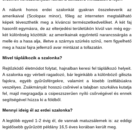
A nálunk honos erdei szalonkát gyakran összekeverik az
amerikaival (Scolopax minor), főleg az interneten megtalálható
képek téveszthetik meg a kíváncsi természetkedvelőket. A két faj
hasonlít egymásra, de az elterjedési területükön kívül van még egy-
két különbség közöttük: az amerikainak egyöntetű narancssárgás a
melle és a hasa alja, illetve a szárnya szürkés színű, nem figyelhető
meg a hazai fajra jellemző avar mintázat a tollazatán.
Mivel táplálkozik a szalonka?
Rejtőzködő életmódot folytat, hajnalban keresi fel táplálkozó helyeit.
A szalonka egy vérbeli ragadozó, bár leginkább a különböző giliszta
fajokra, egyéb gyűrűsférgekre, valamint a kisebb ízeltlábúakra
veszélyes. Zsákmányát hosszú csőrével a talajban szurkálva kutatja
fel, majd megragadja a csipeszszerűen nyíló csőrvégével és ennek
segítségével húzza ki a földből.
Mennyi ideig él az erdei szalonka?
A legtöbb egyed 1-2 évig él, de vannak matuzsálemek is: az eddigi
legidősebb gyűrűzött példány 16,5 éves korában került meg.