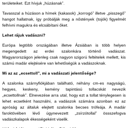
területeiket. Ezt hívjuk „húzásnak”.
Tavasszal a húzáson a hímek (kakasok) „korrogó” illetve „pisszegő”
hangot hallatnak, így próbálják meg a nőstények (tojók) figyelmét
felhívni magukra és elcsábítani őket.
Lehet rájuk vadászni?
Európa legtöbb országában illetve Ázsiában is több helyen
megengedett az erdei szalonkára történő vadászat.
Magyarországon jelenleg csak nagyon szigorú feltételek mellett, kis
számú madár elejtésére van lehetőségük a vadászoknak.
Mi az az „ecsettoll”, mi a vadászati jelentősége?
A szalonka szárnyfiókjában található, néhány cm-es nagyságú,
hegyes, keskeny, kemény tapintású tollacskát nevezik
„ecsettollnak”. Elnevezése arra utal, hogy ezt a tollat ténylegesen is
lehet ecsetként használni, a vadászok számára azonban ez az
apróság az általuk elejtett szalonka becses trófeája. A madár
faroktövében lévő úgynevezett „zsírzótollal” össszefogva
vadászkalapok ékességeként viselik.