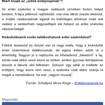
Miért hívják az „erdők királynőjének”?
Az erdei szalonka a magyar vadászok szívében fontos helyet
birtokol. A fajra jellemző rejtőzködő, már-már titkok övezte életmód,
a madár vadászatának egyedi és különleges élménye miatt sok
vadász a vadászható nagyvadfajok elé helyezi az erdei szalonka
népszerűségét.
Kirándulásaink során találkozhatunk erdei szalonkával?
Főként tavasszal és ősszel van rá nagy esély, hogy a kirándulók
erdei szalonkával találkozzanak, de egész évben adott rá a
lehetőség. Nagyon jó a rejtőszíne és hihetetlenül „béketűrő” a faj,
szinte csak akkor veszi észre az ember, amikor gyorsan felröppenve
távozik a lábunk alól felkelvén. Sokszor úgy sétál el mellette az
erdőjáró, hogy észre sem veszi, a szalonka csak akkor szánja rá
magát a menekülésre, ha már „nagyon muszáj”.
Forrás: Schallyné Veres Kinga –
Erdeiprogramok.hu
Megosztás