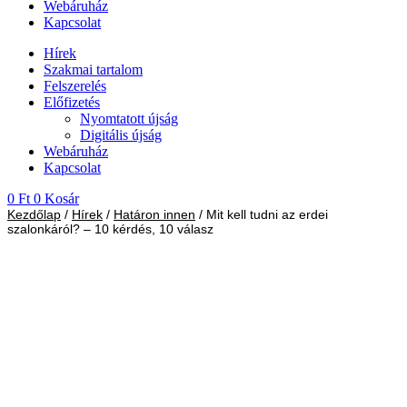
Webáruház
Kapcsolat
Hírek
Szakmai tartalom
Felszerelés
Előfizetés
Nyomtatott újság
Digitális újság
Webáruház
Kapcsolat
0
Ft
0
Kosár
Kezdőlap
/
Hírek
/
Határon innen
/ Mit kell tudni az erdei
szalonkáról? – 10 kérdés, 10 válasz