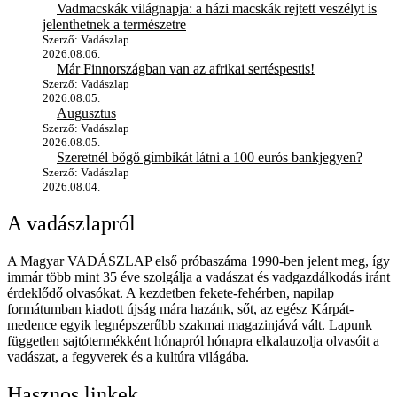
Vadmacskák világnapja: a házi macskák rejtett veszélyt is
jelenthetnek a természetre
Szerző: Vadászlap
2026.08.06.
Már Finnországban van az afrikai sertéspestis!
Szerző: Vadászlap
2026.08.05.
Augusztus
Szerző: Vadászlap
2026.08.05.
Szeretnél bőgő gímbikát látni a 100 eurós bankjegyen?
Szerző: Vadászlap
2026.08.04.
A vadászlapról
A Magyar VADÁSZLAP első próbaszáma 1990-ben jelent meg, így
immár több mint 35 éve szolgálja a vadászat és vadgazdálkodás iránt
érdeklődő olvasókat. A kezdetben fekete-fehérben, napilap
formátumban kiadott újság mára hazánk, sőt, az egész Kárpát-
medence egyik legnépszerűbb szakmai magazinjává vált. Lapunk
független sajtótermékként hónapról hónapra elkalauzolja olvasóit a
vadászat, a fegyverek és a kultúra világába.
Hasznos linkek