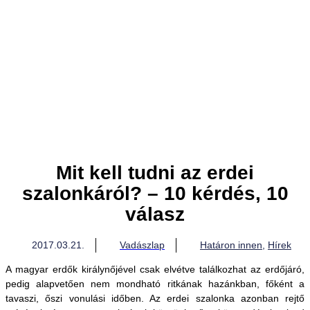
Mit kell tudni az erdei
szalonkáról? – 10 kérdés, 10
válasz
2017.03.21.
Vadászlap
Határon innen
,
Hírek
A magyar erdők királynőjével csak elvétve találkozhat az erdőjáró,
pedig alapvetően nem mondható ritkának hazánkban, főként a
tavaszi, őszi vonulási időben. Az erdei szalonka azonban rejtő