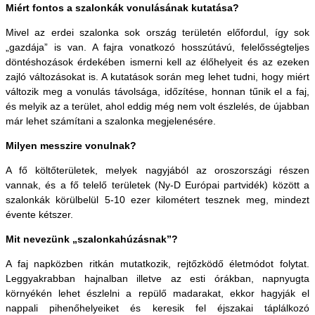
Miért fontos a szalonkák vonulásának kutatása?
Mivel az erdei szalonka sok ország területén előfordul, így sok
„gazdája” is van. A fajra vonatkozó hosszútávú, felelősségteljes
döntéshozások érdekében ismerni kell az élőhelyeit és az ezeken
zajló változásokat is. A kutatások során meg lehet tudni, hogy miért
változik meg a vonulás távolsága, időzítése, honnan tűnik el a faj,
és melyik az a terület, ahol eddig még nem volt észlelés, de újabban
már lehet számítani a szalonka megjelenésére.
Milyen messzire vonulnak?
A fő költőterületek, melyek nagyjából az oroszországi részen
vannak, és a fő telelő területek (Ny-D Európai partvidék) között a
szalonkák körülbelül 5-10 ezer kilométert tesznek meg, mindezt
évente kétszer.
Mit nevezünk „szalonkahúzásnak”?
A faj napközben ritkán mutatkozik, rejtőzködő életmódot folytat.
Leggyakrabban hajnalban illetve az esti órákban, napnyugta
környékén lehet észlelni a repülő madarakat, ekkor hagyják el
nappali pihenőhelyeiket és keresik fel éjszakai táplálkozó