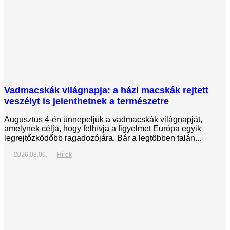
Vadmacskák világnapja: a házi macskák rejtett
veszélyt is jelenthetnek a természetre
Augusztus 4-én ünnepeljük a vadmacskák világnapját,
amelynek célja, hogy felhívja a figyelmet Európa egyik
legrejtőzködőbb ragadozójára. Bár a legtöbben talán...
2026.08.06.
Hírek