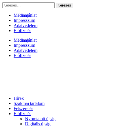
Ugrás
Keresés:
a
tartalomhoz
Médiaajánlat
Impresszum
Adatvédelem
Előfizetés
Médiaajánlat
Impresszum
Adatvédelem
Előfizetés
Hírek
Szakmai tartalom
Felszerelés
Előfizetés
Nyomtatott újság
Digitális újság