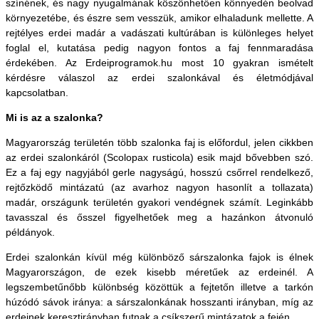
színének, és nagy nyugalmának köszönhetően könnyedén beolvad
környezetébe, és észre sem vesszük, amikor elhaladunk mellette. A
rejtélyes erdei madár a vadászati kultúrában is különleges helyet
foglal el, kutatása pedig nagyon fontos a faj fennmaradása
érdekében. Az Erdeiprogramok.hu most 10 gyakran ismételt
kérdésre válaszol az erdei szalonkával és életmódjával
kapcsolatban.
Mi is az a szalonka?
Magyarország területén több szalonka faj is előfordul, jelen cikkben
az erdei szalonkáról (Scolopax rusticola) esik majd bővebben szó.
Ez a faj egy nagyjából gerle nagyságú, hosszú csőrrel rendelkező,
rejtőzködő mintázatú (az avarhoz nagyon hasonlít a tollazata)
madár, országunk területén gyakori vendégnek számít. Leginkább
tavasszal és ősszel figyelhetőek meg a hazánkon átvonuló
példányok.
Erdei szalonkán kívül még különböző sárszalonka fajok is élnek
Magyarországon, de ezek kisebb méretűek az erdeinél. A
legszembetűnőbb különbség közöttük a fejtetőn illetve a tarkón
húzódó sávok iránya: a sárszalonkának hosszanti irányban, míg az
erdeinek keresztirányban futnak a csíkszerű mintázatok a fején.