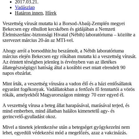
2017.03.21.
Vadászlap
Határon innen
,
Hírek
Veszettség vírusát mutatta ki a Borsod-Abaúj-Zemplén megyei
Bekecsen egy elhullott kecskében és gidájában a Nemzeti
Élelmiszerlánc-biztonsági Hivatal (Nébih) laboratóriuma – közölte a
szervezet március 20-án az MTI-vel.
Ahogy arról a borsodihir.hu beszámolt, a Nébih laboratóriuma
március elején Bekecsen egy rókában mutatta ki a veszettség vírusát.
Az érintett térségben jelenleg is érvényben van az illetékes
állategészségügyi hatóság által a korábbi eset miatt elrendelt 90
napos ebzárlat.
Mint írták, a veszettség vírusára a vadon élő és a házi emlősállatok
egyaránt fogékonyak. Vadállatokban a fertőzés fő fenntartói a vörös
rókák, amelyekből Magyarországon mintegy 70 ezer egyed él.
A veszettség vírusa a beteg állat harapásával, marásával terjed, és
mind emberben, mind állatban halálos kimenetelű agy- és
gerincvelő-gyulladást okoz.
Mivel a tünetek jelentkezése után a betegséget gyógykezelni nem
lehet, egyedüli védekezési mód a megelőzés, azaz a vakcinázás.