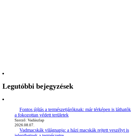
Legutóbbi bejegyzések
Fontos újítás a természetjáróknak: már térképen is láthatók
a fokozottan védett területek
Szerző: Vadászlap
2026.08.07.
Vadmacskák világnapja: a házi macskák rejtett veszélyt is
jelenthetnek a természetre