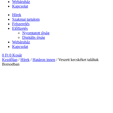
Webáruház
Kapcsolat
Hírek
Szakmai tartalom
Felszerelés
Előfizetés
Nyomtatott újság
Digitális újság
Webáruház
Kapcsolat
0
Ft
0
Kosár
Kezdőlap
/
Hírek
/
Határon innen
/ Veszett kecskéket találtak
Borsodban