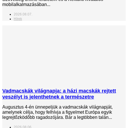
mobilalkalmazásában...
2026.08.07.
Hírek
Vadmacskák világnapja: a házi macskák rejtett
veszélyt is jelenthetnek a természetre
Augusztus 4-én ünnepeljük a vadmacskák világnapját,
amelynek célja, hogy felhívja a figyelmet Európa egyik
legrejtőzködőbb ragadozójára. Bár a legtöbben talán...
2026.08.06.