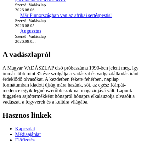
Szerző: Vadászlap
2026.08.06.
Már Finnországban van az afrikai sertéspestis!
Szerző: Vadászlap
2026.08.05.
Augusztus
Szerző: Vadászlap
2026.08.05.
A vadászlapról
A Magyar VADÁSZLAP első próbaszáma 1990-ben jelent meg, így
immár több mint 35 éve szolgálja a vadászat és vadgazdálkodás iránt
érdeklődő olvasókat. A kezdetben fekete-fehérben, napilap
formátumban kiadott újság mára hazánk, sőt, az egész Kárpát-
medence egyik legnépszerűbb szakmai magazinjává vált. Lapunk
független sajtótermékként hónapról hónapra elkalauzolja olvasóit a
vadászat, a fegyverek és a kultúra világába.
Hasznos linkek
Kapcsolat
Médiaajánlat
Előfizetés