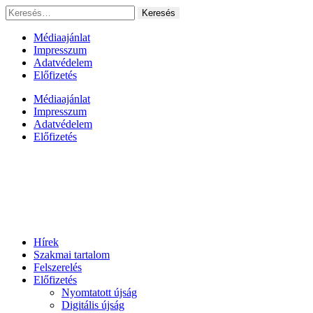
Ugrás
Keresés:
a
tartalomhoz
Médiaajánlat
Impresszum
Adatvédelem
Előfizetés
Médiaajánlat
Impresszum
Adatvédelem
Előfizetés
Hírek
Szakmai tartalom
Felszerelés
Előfizetés
Nyomtatott újság
Digitális újság