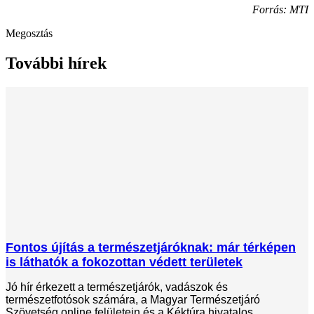
Forrás: MTI
Megosztás
További hírek
Fontos újítás a természetjáróknak: már térképen
is láthatók a fokozottan védett területek
Jó hír érkezett a természetjárók, vadászok és
természetfotósok számára, a Magyar Természetjáró
Szövetség online felületein és a Kéktúra hivatalos