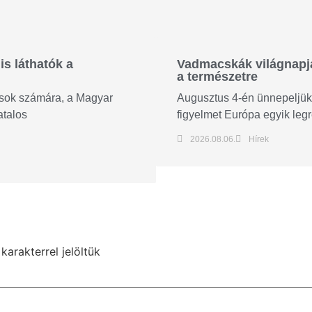
is láthatók a
Vadmacskák világnapja:
a természetre
tósok számára, a Magyar
Augusztus 4-én ünnepeljük 
atalos
figyelmet Európa egyik legr
2026.08.06.
Hírek
karakterrel jelöltük