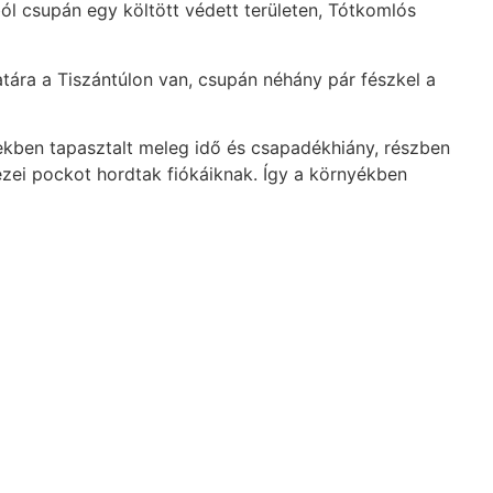
ból csupán egy költött védett területen, Tótkomlós
atára a Tiszántúlon van, csupán néhány pár fészkel a
tekben tapasztalt meleg idő és csapadékhiány, részben
ezei pockot hordtak fiókáiknak. Így a környékben