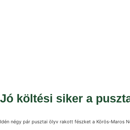
Jó költési siker a puszt
Idén négy pár pusztai ölyv rakott fészket a Körös-Maros N