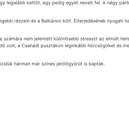
gy legalább kettőt, egy pedig egyet nevelt fel. A négy pár
legebb részein és a Balkánon költ. Elterjedésének nyugati h
aj számára nem jelentett különösebb stresszt az elmúlt he
gendő volt, a Csanádi pusztákon leginkább hörcsögöket és m
 közülük hárman már színes jelölőgyűrűt is kaptak.