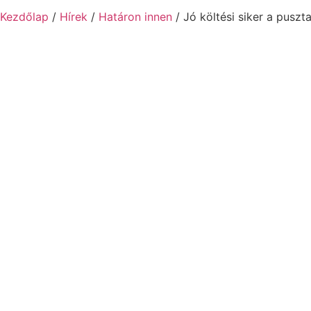
Kezdőlap
/
Hírek
/
Határon innen
/ Jó költési siker a puszt