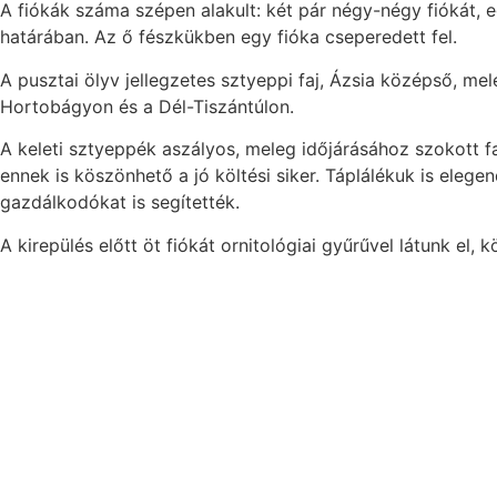
A fiókák száma szépen alakult: két pár négy-négy fiókát, e
határában. Az ő fészkükben egy fióka cseperedett fel.
A pusztai ölyv jellegzetes sztyeppi faj, Ázsia középső, me
Hortobágyon és a Dél-Tiszántúlon.
A keleti sztyeppék aszályos, meleg időjárásához szokott f
ennek is köszönhető a jó költési siker. Táplálékuk is ele
gazdálkodókat is segítették.
A kirepülés előtt öt fiókát ornitológiai gyűrűvel látunk el,