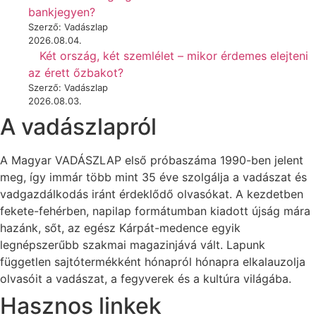
bankjegyen?
Szerző: Vadászlap
2026.08.04.
Két ország, két szemlélet – mikor érdemes elejteni
az érett őzbakot?
Szerző: Vadászlap
2026.08.03.
A vadászlapról
A Magyar VADÁSZLAP első próbaszáma 1990-ben jelent
meg, így immár több mint 35 éve szolgálja a vadászat és
vadgazdálkodás iránt érdeklődő olvasókat. A kezdetben
fekete-fehérben, napilap formátumban kiadott újság mára
hazánk, sőt, az egész Kárpát-medence egyik
legnépszerűbb szakmai magazinjává vált. Lapunk
független sajtótermékként hónapról hónapra elkalauzolja
olvasóit a vadászat, a fegyverek és a kultúra világába.
Hasznos linkek