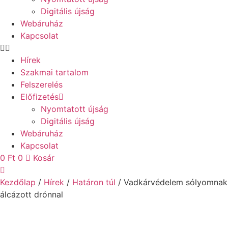
Digitális újság
Webáruház
Kapcsolat
Hírek
Szakmai tartalom
Felszerelés
Előfizetés
Nyomtatott újság
Digitális újság
Webáruház
Kapcsolat
0
Ft
0
Kosár
Kezdőlap
/
Hírek
/
Határon túl
/ Vadkárvédelem sólyomnak
álcázott drónnal