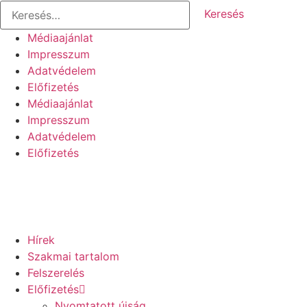
Keresés:
Ugrás
a
Médiaajánlat
tartalomhoz
Impresszum
Adatvédelem
Előfizetés
Médiaajánlat
Impresszum
Adatvédelem
Előfizetés
Hírek
Szakmai tartalom
Felszerelés
Előfizetés
Nyomtatott újság