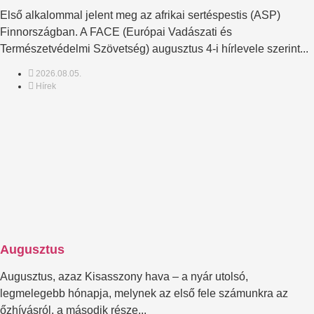
Első alkalommal jelent meg az afrikai sertéspestis (ASP)
Finnországban. A FACE (Európai Vadászati és
Természetvédelmi Szövetség) augusztus 4-i hírlevele szerint...
2026.08.05.
Hírek
Augusztus
Augusztus, azaz Kisasszony hava – a nyár utolsó,
legmelegebb hónapja, melynek az első fele számunkra az
őzhívásról, a második része...