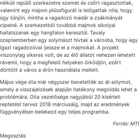
nélküli repülő szerkezetre szemet és csőrt ragasztottak,
valamint egy majom plüssfigurát is lelógattak róla, hogy
úgy tűnjön, mintha a ragadozó madár a zsákmányát
cipelné. A szerkezetből továbbá majmok sikolyai
hallatszanak egy hangfalon keresztül. Tavaly
szeptemberben egy solymászt hívtak a városba, hogy egy
igazi ragadozóval ijessze el a majmokat. A projekt
viszonylag sikeres volt, de az élő állatot nehezen lehetett
rávenni, hogy a megfelelő helyeken őrködjön, ezért
döntött a város a drón használata mellett.
Május vége óta már négyszer bevetették az ál-sólymot,
amely a visszajelzések alapján hatékony megoldás lehet a
problémára. Oita vezetősége nagyjából 20 kísérleti
reptetést tervez 2018 márciusáig, majd az eredmények
függvényében belekezd egy teljes programba.
Forrás: MTI
Megosztás