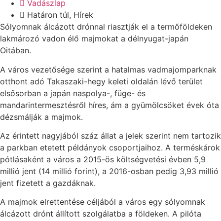
Vadászlap
Határon túl
,
Hírek
Sólyomnak álcázott drónnal riasztják el a termőföldeken
lakmározó vadon élő majmokat a délnyugat-japán
Oitában.
A város vezetősége szerint a hatalmas vadmajomparknak
otthont adó Takaszaki-hegy keleti oldalán lévő terület
elsősorban a japán naspolya-, füge- és
mandarintermesztésről híres, ám a gyümölcsöket évek óta
dézsmálják a majmok.
Az érintett nagyjából száz állat a jelek szerint nem tartozik
a parkban etetett példányok csoportjaihoz. A terméskárok
pótlásaként a város a 2015-ös költségvetési évben 5,9
millió jent (14 millió forint), a 2016-osban pedig 3,93 millió
jent fizetett a gazdáknak.
A majmok elrettentése céljából a város egy sólyomnak
álcázott drónt állított szolgálatba a földeken. A pilóta