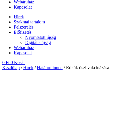
Webáruház
Kapcsolat
Hírek
Szakmai tartalom
Felszerelés
Előfizetés
Nyomtatott újság
Digitális újság
Webáruház
Kapcsolat
0
Ft
0
Kosár
Kezdőlap
/
Hírek
/
Határon innen
/ Rókák őszi vakcinázása