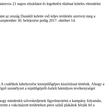
atorvos 21 napos ebzárlatot és legeltetési tilalmat köteles elrendelni
nt az ország Dunától keletre eső teljes területén szervezi meg a
 szeptember 30. befejezése pedig 2017. október 14.
A csalétkek kihelyezése kisrepülőgépes kiszórással történik. Ahogy a
 végző személyzet a repülőgépről észleli bármilyen tevékenységet
, hogy mindenkit szíveskedjenek figyelmeztetni a kampány folyamán,
rint a vakcinázott területeken piros színű plakátok hívják fel a