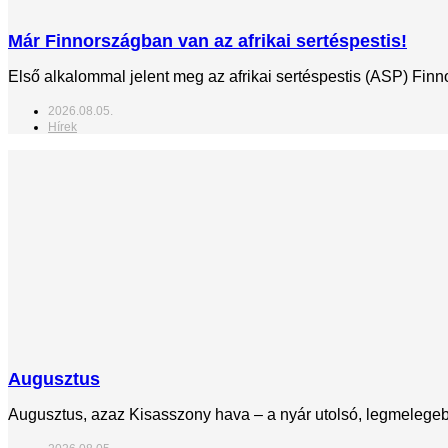
Már Finnországban van az afrikai sertéspestis!
Első alkalommal jelent meg az afrikai sertéspestis (ASP) Fin
2026.08.05.
Hírek
Augusztus
Augusztus, azaz Kisasszony hava – a nyár utolsó, legmelegebb