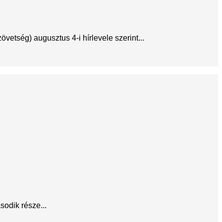
etség) augusztus 4-i hírlevele szerint...
odik része...