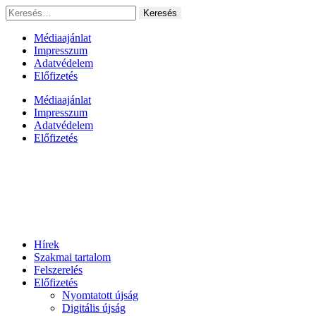
Ugrás
Keresés:
a
tartalomhoz
Médiaajánlat
Impresszum
Adatvédelem
Előfizetés
Médiaajánlat
Impresszum
Adatvédelem
Előfizetés
Hírek
Szakmai tartalom
Felszerelés
Előfizetés
Nyomtatott újság
Digitális újság