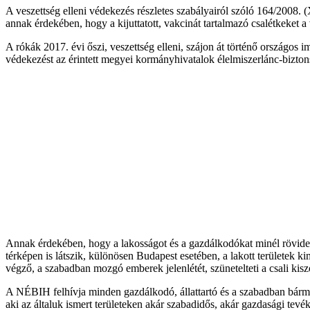
A veszettség elleni védekezés részletes szabályairól szóló 164/2008. (XI
annak érdekében, hogy a kijuttatott, vakcinát tartalmazó csalétkeket a 
A rókák 2017. évi őszi, veszettség elleni, szájon át történő országos 
védekezést az érintett megyei kormányhivatalok élelmiszerlánc-bizton
Annak érdekében, hogy a lakosságot és a gazdálkodókat minél rövidebb
térképen is látszik, különösen Budapest esetében, a lakott területek 
végző, a szabadban mozgó emberek jelenlétét, szünetelteti a csali kisz
A NÉBIH felhívja minden gazdálkodó, állattartó és a szabadban bármi
aki az általuk ismert területeken akár szabadidős, akár gazdasági tevé