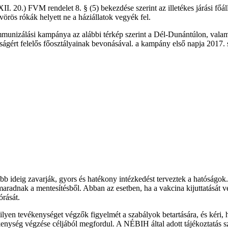
I. 20.) FVM rendelet 8. § (5) bekezdése szerint az illetékes járási főáll
vörös rókák helyett ne a háziállatok vegyék fel.
immunizálási kampánya az alábbi térkép szerint a Dél-Dunántúlon, valami
ságért felelős főosztályainak bevonásával. a kampány első napja 2017.
 ideig zavarják, gyors és hatékony intézkedést terveztek a hatóságok. 
kimaradnak a mentesítésből. Abban az esetben, ha a vakcina kijuttatását
órását.
lyen tevékenységet végzők figyelmét a szabályok betartására, és kéri
kenység végzése céljából megfordul. A NÉBIH által adott tájékoztatás sze