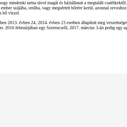
gy mindenki tartsa távol magát és háziállatait a megtalált csalétkektől
z ember szájába, orrába, vagy megsértett bőrére kerül, azonnal orvosho
s bő vízzel.
 2013. évben 24, 2014. évben 23 esetben állapított meg veszettsége
et. 2016 februárjában egy Szerencsről, 2017. március 3-án pedig egy 