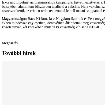
lakosság figyelmét az immunizációs kampányra, figyelmeztetve arra, ho
belsejében alumínium bliszterben található a vakcina. Ha a vakcina a
testrészre kerül, az érintett területet azonnal le kell mosni szappannal é
Magyarországon Bács-Kiskun, Jász-Nagykun-Szolnok és Pest megyében
évben mindössze egy esetben, denevérben állapítottak meg veszettség
közeli tanyán két kecskében mutatta ki veszettség vírusát a NÉBIH.
Megosztás
További hírek