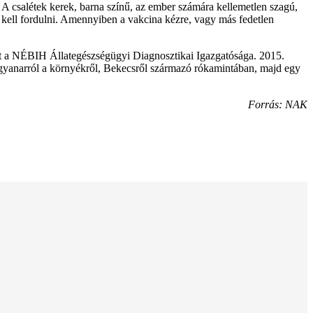
. A csalétek kerek, barna színű, az ember számára kellemetlen szagú,
z kell fordulni. Amennyiben a vakcina kézre, vagy más fedetlen
t a NÉBIH Állategészségügyi Diagnosztikai Igazgatósága. 2015.
ugyanarról a környékről, Bekecsről származó rókamintában, majd egy
Forrás: NAK