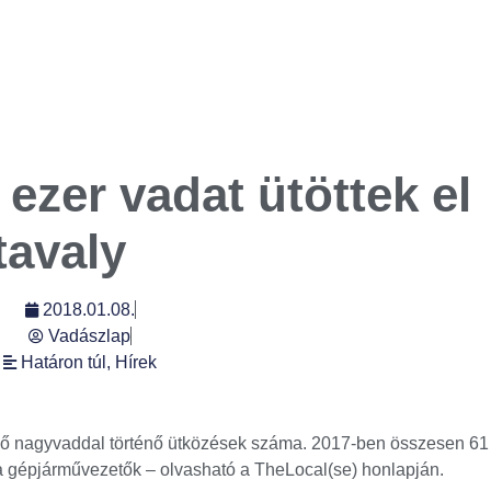
 ezer vadat ütöttek el
tavaly
2018.01.08.
Vadászlap
Határon túl
,
Hírek
ző nagyvaddal történő ütközések száma. 2017-ben összesen 61
 a gépjárművezetők – olvasható a TheLocal(se) honlapján.