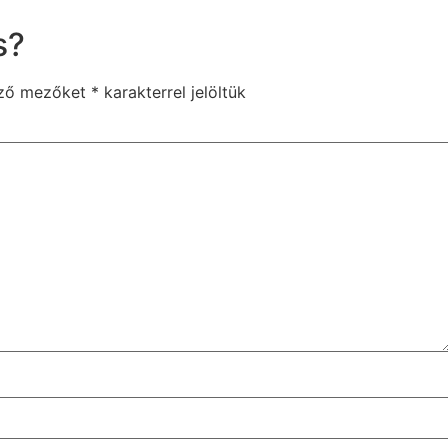
s?
ező mezőket
*
karakterrel jelöltük