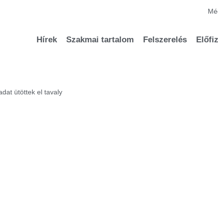
Méd
Hírek
Szakmai tartalom
Felszerelés
Előfi
dat ütöttek el tavaly