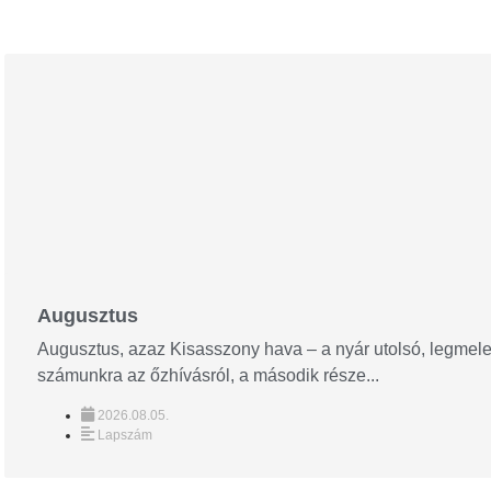
Augusztus
Augusztus, azaz Kisasszony hava – a nyár utolsó, legmel
számunkra az őzhívásról, a második része...
2026.08.05.
Lapszám