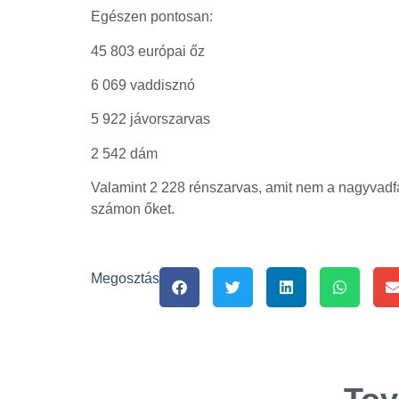
Egészen pontosan:
45 803 európai őz
6 069 vaddisznó
5 922 jávorszarvas
2 542 dám
Valamint 2 228 rénszarvas, amit nem a nagyvadfaj
számon őket.
Megosztás