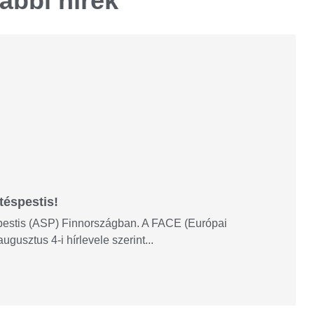
ábbi hírek
téspestis!
éspestis (ASP) Finnországban. A FACE (Európai
usztus 4-i hírlevele szerint...