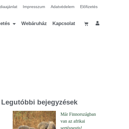
iaajánlat
Impresszum
Adatvédelem
Előfizetés
zetés
Webáruház
Kapcsolat
Legutóbbi bejegyzések
Már Finnországban
van az afrikai
sertéspestis!