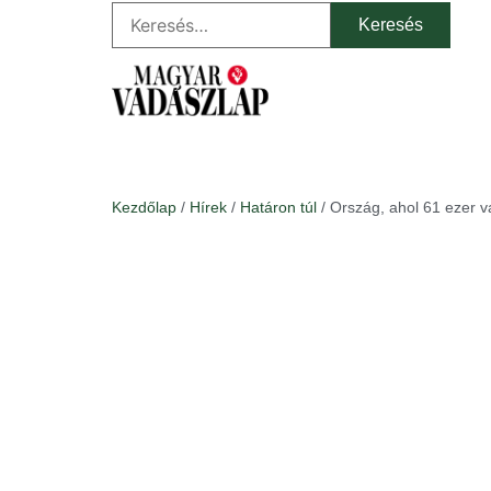
Kezdőlap
/
Hírek
/
Határon túl
/ Ország, ahol 61 ezer va