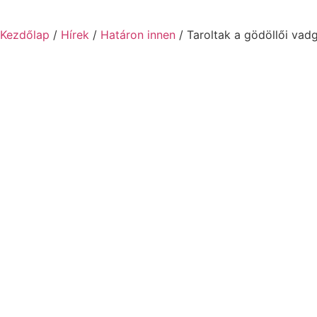
Kezdőlap
/
Hírek
/
Határon innen
/ Taroltak a gödöllői va