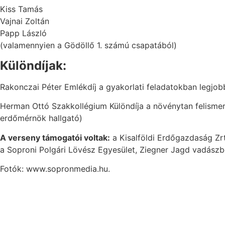
Kiss Tamás
Vajnai Zoltán
Papp László
(valamennyien a Gödöllő 1. számú csapatából)
Különdíjak:
Rakonczai Péter Emlékdíj a gyakorlati feladatokban legjo
Herman Ottó Szakkollégium Különdíja a növénytan felismer
erdőmérnök hallgató)
A verseny támogatói voltak:
a Kisalföldi Erdőgazdaság Zrt
a Soproni Polgári Lövész Egyesület, Ziegner Jagd vadászb
Fotók: www.sopronmedia.hu.