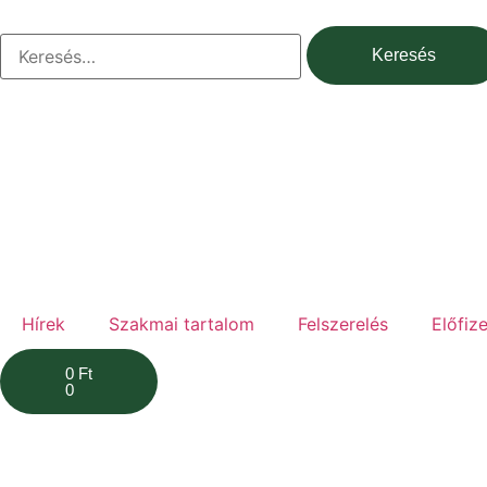
Hírek
Szakmai tartalom
Felszerelés
Előfiz
0
Ft
0