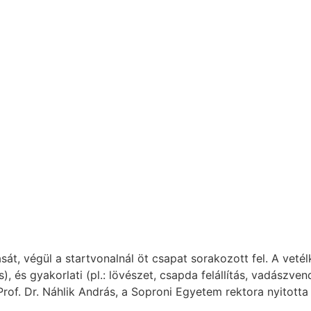
át, végül a startvonalnál öt csapat sorakozott fel. A veté
), és gyakorlati (pl.: lövészet, csapda felállítás, vadászv
Prof. Dr. Náhlik András, a Soproni Egyetem rektora nyitot