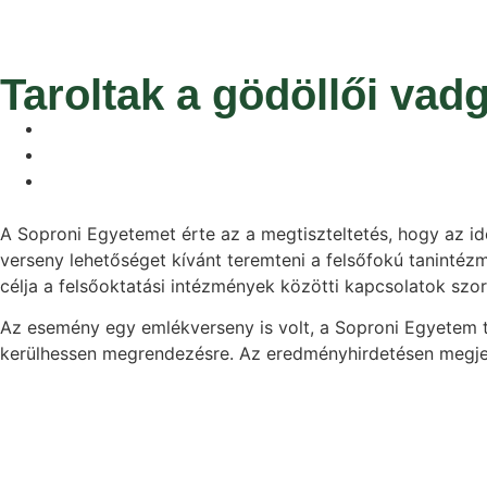
Taroltak a gödöllői va
A Soproni Egyetemet érte az a megtiszteltetés, hogy az id
verseny lehetőséget kívánt teremteni a felsőfokú taninté
célja a felsőoktatási intézmények közötti kapcsolatok szo
Az esemény egy emlékverseny is volt, a Soproni Egyetem ta
kerülhessen megrendezésre. Az eredményhirdetésen megjelen