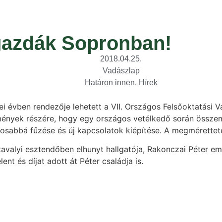
dgazdák Sopronban!
2018.04.25.
Vadászlap
Határon innen
,
Hírek
ei évben rendezője lehetett a VII. Országos Felsőoktatási
zmények részére, hogy egy országos vetélkedő során összem
rosabbá fűzése és új kapcsolatok kiépítése. A megmérettet
valyi esztendőben elhunyt hallgatója, Rakonczai Péter eml
t és díjat adott át Péter családja is.