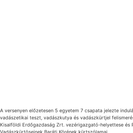
A versenyen előzetesen 5 egyetem 7 csapata jelezte indulás
vadászetikai teszt, vadászkutya és vadászkürtjel felismerés
Kisalföldi Erdőgazdaság Zrt. vezérigazgató-helyettese és 
Vadászkürtöseinek Baráti Körének kürtszólamai.