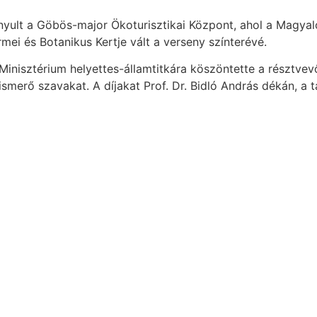
onyult a Göbös-major Ökoturisztikai Központ, ahol a Magya
i és Botanikus Kertje vált a verseny színterévé.
nisztérium helyettes-államtitkára köszöntette a résztvevők
merő szavakat. A díjakat Prof. Dr. Bidló András dékán, a 