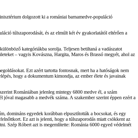
Minisztérium dolgozott ki a romániai barnamedve-populáció
áció túlszaporodását, és az elmúlt két év gyakorlatától eltérően a
ülönböző kategóriákba sorolja. Teljesen betiltaná a vadászatot
ületeket – vagyis Kovászna, Hargita, Maros és Brassó megyét, ahol az
oldásokat. Ezt azért tartotta fontosnak, mert ha a hatóságok nem
relépés, hogy a dokumentum kimondja, az ember élete és javainak
i szerint Romániában jelenleg mintegy 6800 medve él, a szám
nél jóval magasabb a medvék száma. A szakember szerint éppen ezért a
m, domináns egyedek korábban elpusztították a bocsokat, és egy
őttkort. Ez azt is jelenti, hogy a túlszaporodás miatt csökkent az
utni. Szép Róbert azt is megemlítette: Románia 6000 egyed védelmét