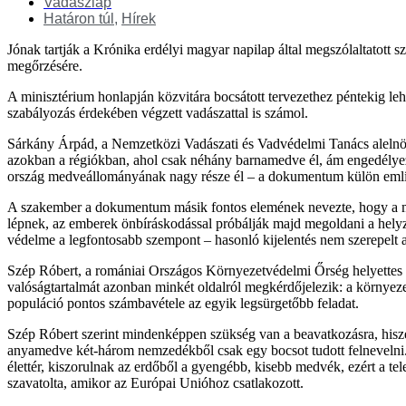
Vadászlap
Határon túl
,
Hírek
Jónak tartják a Krónika erdélyi magyar napilap által megszólaltatott
megőrzésére.
A minisztérium honlapján közvitára bocsátott tervezethez péntekig leh
szabályozás érdekében végzett vadászattal is számol.
Sárkány Árpád, a Nemzetközi Vadászati és Vadvédelmi Tanács alelnöke
azokban a régiókban, ahol csak néhány barnamedve él, ám engedélyezn
ország medveállományának nagy része él – a dokumentum külön emlí
A szakember a dokumentum másik fontos elemének nevezte, hogy a meg
lépnek, az emberek önbíráskodással próbálják majd megoldani a helyz
védelme a legfontosabb szempont – hasonló kijelentés nem szerepel
Szép Róbert, a romániai Országos Környezetvédelmi Őrség helyettes f
valóságtartalmát azonban minkét oldalról megkérdőjelezik: a környez
populáció pontos számbavétele az egyik legsürgetőbb feladat.
Szép Róbert szerint mindenképpen szükség van a beavatkozásra, hisz
anyamedve két-három nemzedékből csak egy bocsot tudott felnevelni. M
élettér, kiszorulnak az erdőből a gyengébb, kisebb medvék, ezért a 
szavatolta, amikor az Európai Unióhoz csatlakozott.