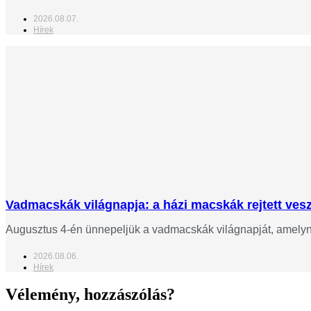
2026.08.07.
Hírek
Vadmacskák világnapja: a házi macskák rejtett veszé
Augusztus 4-én ünnepeljük a vadmacskák világnapját, amelynek
2026.08.06.
Hírek
Vélemény, hozzászólás?