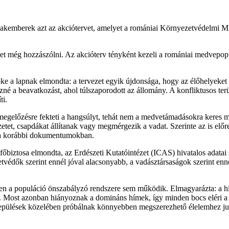
 szakemberek azt az akciótervet, amelyet a romániai Környezetvédelmi 
et még hozzászólni. Az akcióterv tényként kezeli a romániai medvepopul
 a lapnak elmondta: a tervezet egyik újdonsága, hogy az élőhelyeket k
é a beavatkozást, ahol túlszaporodott az állomány. A konfliktusos ter
ti.
előzésre fekteti a hangsúlyt, tehát nem a medvetámadásokra keres meg
etet, csapdákat állítanak vagy megmérgezik a vadat. Szerinte az is elő
t a korábbi dokumentumokban.
őbiztosa elmondta, az Erdészeti Kutatóintézet (ICAS) hivatalos adata
etvédők szerint ennél jóval alacsonyabb, a vadásztársaságok szerint en
en a populáció önszabályzó rendszere sem működik. Elmagyarázta: a hí
ost azonban hiányoznak a domináns hímek, így minden bocs eléri a feln
települések közelében próbálnak könnyebben megszerezhető élelemhez j