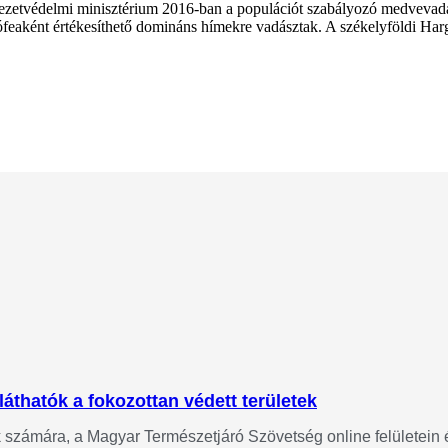
tvédelmi minisztérium 2016-ban a populációt szabályozó medvevadászat
rófeaként értékesíthető domináns hímekre vadásztak. A székelyföldi Ha
láthatók a fokozottan védett területek
ok számára, a Magyar Természetjáró Szövetség online felületein