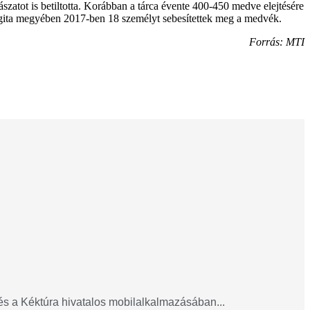
ot is betiltotta. Korábban a tárca évente 400-450 medve elejtésére
rgita megyében 2017-ben 18 személyt sebesítettek meg a medvék.
Forrás: MTI
 és a Kéktúra hivatalos mobilalkalmazásában...