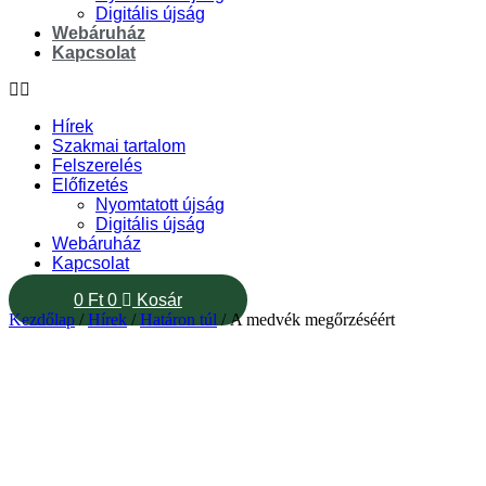
Digitális újság
Webáruház
Kapcsolat
Hírek
Szakmai tartalom
Felszerelés
Előfizetés
Nyomtatott újság
Digitális újság
Webáruház
Kapcsolat
0
Ft
0
Kosár
Kezdőlap
/
Hírek
/
Határon túl
/ A medvék megőrzéséért