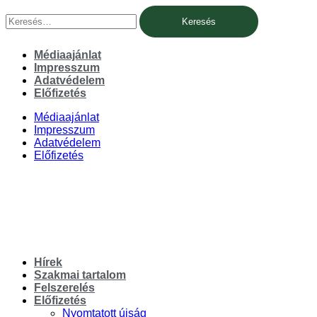
Ugrás
Keresés:
a
tartalomhoz
Médiaajánlat
Impresszum
Adatvédelem
Előfizetés
Médiaajánlat
Impresszum
Adatvédelem
Előfizetés
Hírek
Szakmai tartalom
Felszerelés
Előfizetés
Nyomtatott újság