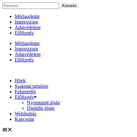
Ugrás
Keresés:
a
tartalomhoz
Médiaajánlat
Impresszum
Adatvédelem
Előfizetés
Médiaajánlat
Impresszum
Adatvédelem
Előfizetés
Hírek
Szakmai tartalom
Felszerelés
Előfizetés
Nyomtatott újság
Digitális újság
Webáruház
Kapcsolat