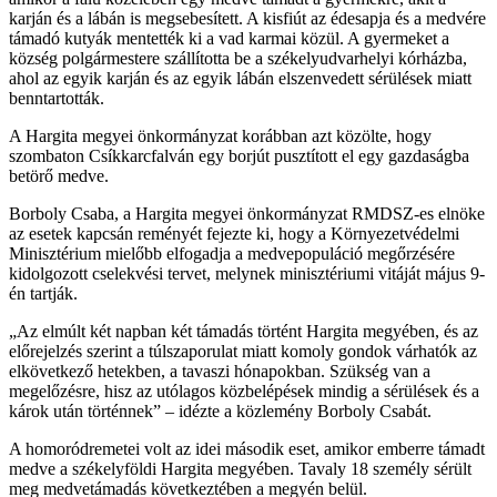
karján és a lábán is megsebesített. A kisfiút az édesapja és a medvére
támadó kutyák mentették ki a vad karmai közül. A gyermeket a
község polgármestere szállította be a székelyudvarhelyi kórházba,
ahol az egyik karján és az egyik lábán elszenvedett sérülések miatt
benntartották.
A Hargita megyei önkormányzat korábban azt közölte, hogy
szombaton Csíkkarcfalván egy borjút pusztított el egy gazdaságba
betörő medve.
Borboly Csaba, a Hargita megyei önkormányzat RMDSZ-es elnöke
az esetek kapcsán reményét fejezte ki, hogy a Környezetvédelmi
Minisztérium mielőbb elfogadja a medvepopuláció megőrzésére
kidolgozott cselekvési tervet, melynek minisztériumi vitáját május 9-
én tartják.
„Az elmúlt két napban két támadás történt Hargita megyében, és az
előrejelzés szerint a túlszaporulat miatt komoly gondok várhatók az
elkövetkező hetekben, a tavaszi hónapokban. Szükség van a
megelőzésre, hisz az utólagos közbelépések mindig a sérülések és a
károk után történnek” – idézte a közlemény Borboly Csabát.
A homoródremetei volt az idei második eset, amikor emberre támadt
medve a székelyföldi Hargita megyében. Tavaly 18 személy sérült
meg medvetámadás következtében a megyén belül.