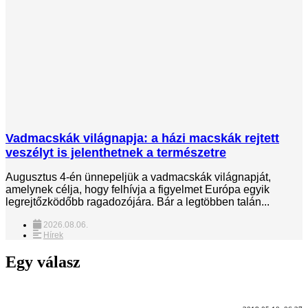
Vadmacskák világnapja: a házi macskák rejtett
veszélyt is jelenthetnek a természetre
Augusztus 4-én ünnepeljük a vadmacskák világnapját,
amelynek célja, hogy felhívja a figyelmet Európa egyik
legrejtőzködőbb ragadozójára. Bár a legtöbben talán...
2026.08.06.
Hírek
Egy válasz