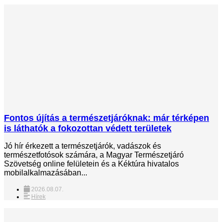
Fontos újítás a természetjáróknak: már térképen
is láthatók a fokozottan védett területek
Jó hír érkezett a természetjárók, vadászok és
természetfotósok számára, a Magyar Természetjáró
Szövetség online felületein és a Kéktúra hivatalos
mobilalkalmazásában...
2026.08.07.
Hírek