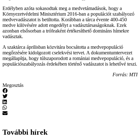
Erdélyben azóta sokasodtak meg a medvetámadások, hogy a
Környezetvédelmi Minisztérium 2016-ban a populációt szabályozó
medvevadászatot is betiltotta. Korábban a tárca évente 400-450
medve kilövésére adott engedélyt a vadásztársaságoknak. Ezek
azonban elsősorban a trófeaként értékesíthető domináns hímekre
vadásztak.
A szaktárca áprilisban közvitára bocsátotta a medvepopuláció
megőrzésére kidolgozott cselekvési tervet. A dokumentumtervezet
megállapítja, hogy túlszaporodott a romániai medvepopuláció, és a
populációszabályozás érdekében történő vadászatot is lehetővé teszi.
Forrás: MTI
Megosztás
További hírek