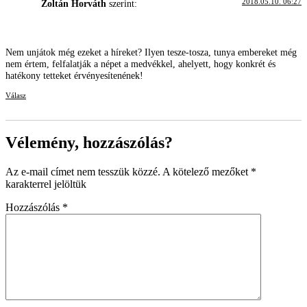
2018.05.10. 06:27
Zoltán Horváth
szerint:
Nem unjátok még ezeket a híreket? Ilyen tesze-tosza, tunya embereket még
nem értem, felfalatják a népet a medvékkel, ahelyett, hogy konkrét és
hatékony tetteket érvényesítenének!
Válasz
Vélemény, hozzászólás?
Az e-mail címet nem tesszük közzé.
A kötelező mezőket
*
karakterrel jelöltük
Hozzászólás
*