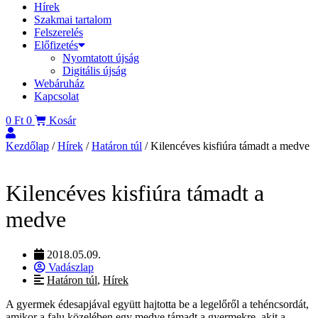
Hírek
Szakmai tartalom
Felszerelés
Előfizetés
Nyomtatott újság
Digitális újság
Webáruház
Kapcsolat
0
Ft
0
Kosár
Kezdőlap
/
Hírek
/
Határon túl
/ Kilencéves kisfiúra támadt a medve
Kilencéves kisfiúra támadt a
medve
2018.05.09.
Vadászlap
Határon túl
,
Hírek
A gyermek édesapjával együtt hajtotta be a legelőről a tehéncsordát,
amikor a falu közelében egy medve támadt a gyermekre, akit a