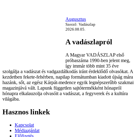
Augusztus
Szerző: Vadászlap
2026.08.05.
A vadászlapról
A Magyar VADÁSZLAP első
próbaszáma 1990-ben jelent meg,
így immár több mint 35 éve
szolgálja a vadászat és vadgazdálkodás iránt érdeklődő olvasókat. A
kezdetben fekete-fehérben, napilap formátumban kiadott újság mára
hazánk, sőt, az egész Kárpát-medence egyik legnépszerűbb szakmai
magazinjává vált. Lapunk független sajtótermékként hónapról
hónapra elkalauzolja olvasóit a vadászat, a fegyverek és a kultúra
világába.
Hasznos linkek
Kapcsolat
Médiaajánlat
Előfizetés