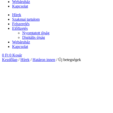
Webáruház
Kapcsolat
Hírek
Szakmai tartalom
Felszerelés
Előfizetés
Nyomtatott újság
Digitális újság
Webáruház
Kapcsolat
0
Ft
0
Kosár
Kezdőlap
/
Hírek
/
Határon innen
/ Új betegségek