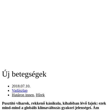
Új betegségek
2018.07.10.
Vadászlap
Határon innen
,
Hírek
Pusztító viharok, rekkenő kánikula, kihalóban lévő fajok: ezek
mind-mind a globális klímaváltozás gyakori jelenségei. Ám