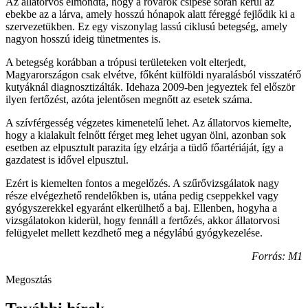
Az állatorvos elmondta, hogy a rovarok csípése során kerül az
ebekbe az a lárva, amely hosszú hónapok alatt féreggé fejlődik ki a
szervezetükben. Ez egy viszonylag lassú ciklusú betegség, amely
nagyon hosszú ideig tünetmentes is.
A betegség korábban a trópusi területeken volt elterjedt,
Magyarországon csak elvétve, főként külföldi nyaralásból visszatérő
kutyáknál diagnosztizálták. Idehaza 2009-ben jegyeztek fel először
ilyen fertőzést, azóta jelentősen megnőtt az esetek száma.
A szívférgesség végzetes kimenetelű lehet. Az állatorvos kiemelte,
hogy a kialakult felnőtt férget meg lehet ugyan ölni, azonban sok
esetben az elpusztult parazita így elzárja a tüdő főartériáját, így a
gazdatest is idővel elpusztul.
Ezért is kiemelten fontos a megelőzés. A szűrővizsgálatok nagy
része elvégezhető rendelőkben is, utána pedig cseppekkel vagy
gyógyszerekkel egyaránt elkerülhető a baj. Ellenben, hogyha a
vizsgálatokon kiderül, hogy fennáll a fertőzés, akkor állatorvosi
felügyelet mellett kezdhető meg a négylábú gyógykezelése.
Forrás: M1
Megosztás