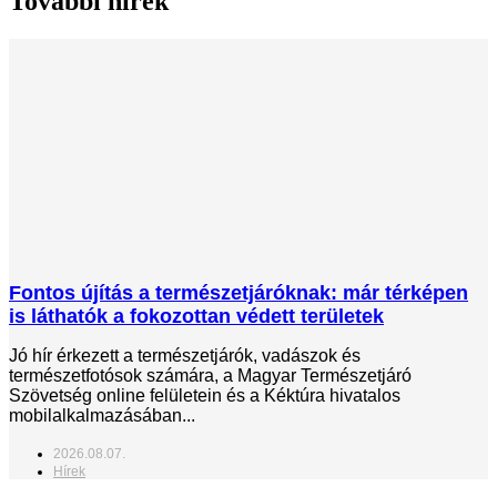
További hírek
Fontos újítás a természetjáróknak: már térképen
is láthatók a fokozottan védett területek
Jó hír érkezett a természetjárók, vadászok és
természetfotósok számára, a Magyar Természetjáró
Szövetség online felületein és a Kéktúra hivatalos
mobilalkalmazásában...
2026.08.07.
Hírek