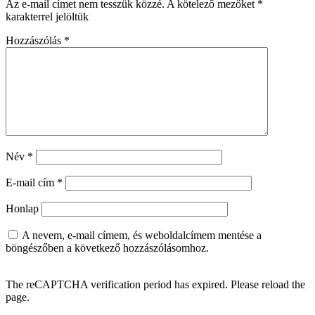
Az e-mail címet nem tesszük közzé.
A kötelező mezőket
*
karakterrel jelöltük
Hozzászólás
*
Név
*
E-mail cím
*
Honlap
A nevem, e-mail címem, és weboldalcímem mentése a
böngészőben a következő hozzászólásomhoz.
The reCAPTCHA verification period has expired. Please reload the
page.