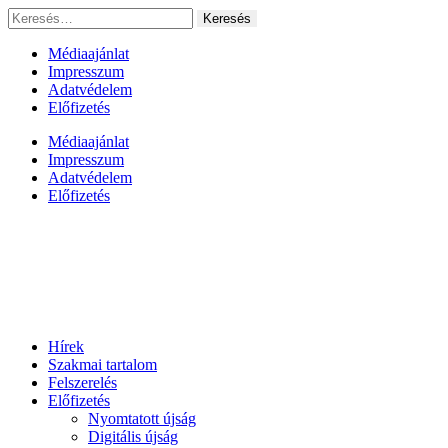
Ugrás
Keresés:
a
tartalomhoz
Médiaajánlat
Impresszum
Adatvédelem
Előfizetés
Médiaajánlat
Impresszum
Adatvédelem
Előfizetés
Hírek
Szakmai tartalom
Felszerelés
Előfizetés
Nyomtatott újság
Digitális újság