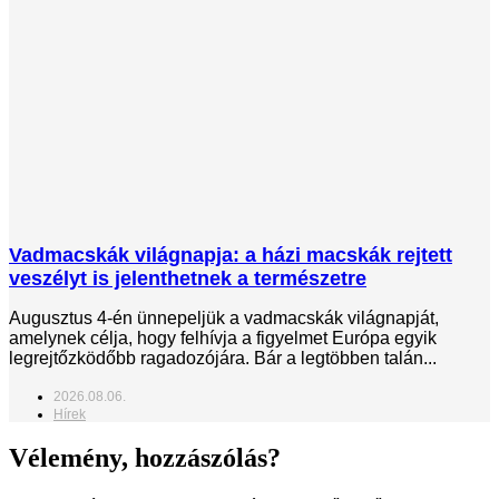
Vadmacskák világnapja: a házi macskák rejtett
veszélyt is jelenthetnek a természetre
Augusztus 4-én ünnepeljük a vadmacskák világnapját,
amelynek célja, hogy felhívja a figyelmet Európa egyik
legrejtőzködőbb ragadozójára. Bár a legtöbben talán...
2026.08.06.
Hírek
Vélemény, hozzászólás?