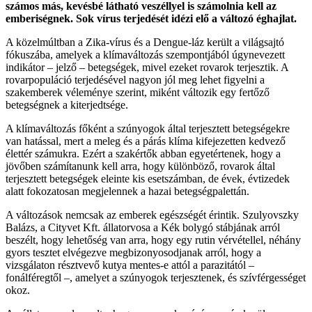
számos más, kevésbé látható veszéllyel is számolnia kell az
emberiségnek. Sok vírus terjedését idézi elő a változó éghajlat.
A közelmúltban a Zika-vírus és a Dengue-láz került a világsajtó
fókuszába, amelyek a klímaváltozás szempontjából úgynevezett
indikátor – jelző – betegségek, mivel ezeket rovarok terjesztik. A
rovarpopuláció terjedésével nagyon jól meg lehet figyelni a
szakemberek véleménye szerint, miként változik egy fertőző
betegségnek a kiterjedtsége.
A klímaváltozás főként a szúnyogok által terjesztett betegségekre
van hatással, mert a meleg és a párás klíma kifejezetten kedvező
élettér számukra. Ezért a szakértők abban egyetértenek, hogy a
jövőben számítanunk kell arra, hogy különböző, rovarok által
terjesztett betegségek eleinte kis esetszámban, de évek, évtizedek
alatt fokozatosan megjelennek a hazai betegségpalettán.
A változások nemcsak az emberek egészségét érintik. Szulyovszky
Balázs, a Cityvet Kft. állatorvosa a Kék bolygó stábjának arról
beszélt, hogy lehetőség van arra, hogy egy rutin vérvétellel, néhány
gyors tesztet elvégezve megbizonyosodjanak arról, hogy a
vizsgálaton résztvevő kutya mentes-e attól a parazitától –
fonálféregtől –, amelyet a szúnyogok terjesztenek, és szívférgességet
okoz.