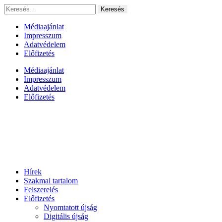
Ugrás
Keresés:
a
tartalomhoz
Médiaajánlat
Impresszum
Adatvédelem
Előfizetés
Médiaajánlat
Impresszum
Adatvédelem
Előfizetés
Hírek
Szakmai tartalom
Felszerelés
Előfizetés
Nyomtatott újság
Digitális újság