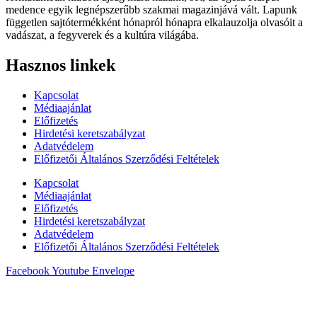
medence egyik legnépszerűbb szakmai magazinjává vált. Lapunk
független sajtótermékként hónapról hónapra elkalauzolja olvasóit a
vadászat, a fegyverek és a kultúra világába.
Hasznos linkek
Kapcsolat
Médiaajánlat
Előfizetés
Hirdetési keretszabályzat
Adatvédelem
Előfizetői Általános Szerződési Feltételek
Kapcsolat
Médiaajánlat
Előfizetés
Hirdetési keretszabályzat
Adatvédelem
Előfizetői Általános Szerződési Feltételek
Facebook
Youtube
Envelope