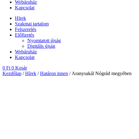
Webáruház
Kapcsolat
Hírek
Szakmai tartalom
Felszerelés
Előfizetés
Nyomtatott újság
Digitális újság
Webáruház
Kapcsolat
0
Ft
0
Kosár
Kezdőlap
/
Hírek
/
Határon innen
/ Aranysakál Nógrád megyében