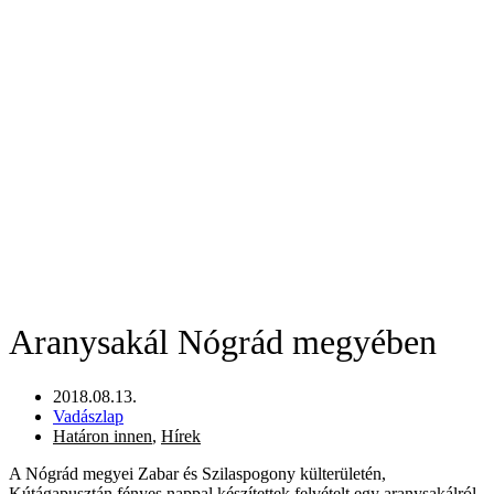
Aranysakál Nógrád megyében
2018.08.13.
Vadászlap
Határon innen
,
Hírek
A Nógrád megyei Zabar és Szilaspogony külterületén,
Kútágapusztán fényes nappal készítettek felvételt egy aranysakálról,