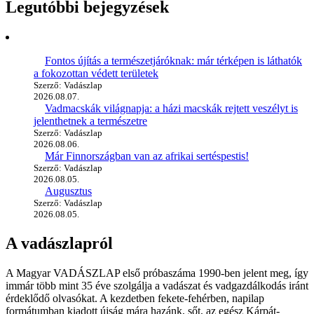
Legutóbbi bejegyzések
Fontos újítás a természetjáróknak: már térképen is láthatók
a fokozottan védett területek
Szerző: Vadászlap
2026.08.07.
Vadmacskák világnapja: a házi macskák rejtett veszélyt is
jelenthetnek a természetre
Szerző: Vadászlap
2026.08.06.
Már Finnországban van az afrikai sertéspestis!
Szerző: Vadászlap
2026.08.05.
Augusztus
Szerző: Vadászlap
2026.08.05.
A vadászlapról
A Magyar VADÁSZLAP első próbaszáma 1990-ben jelent meg, így
immár több mint 35 éve szolgálja a vadászat és vadgazdálkodás iránt
érdeklődő olvasókat. A kezdetben fekete-fehérben, napilap
formátumban kiadott újság mára hazánk, sőt, az egész Kárpát-