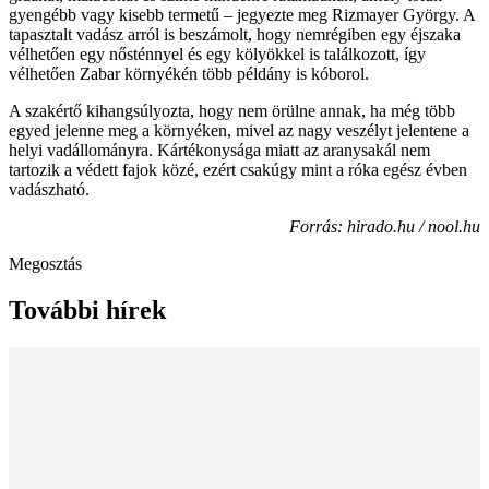
gyengébb vagy kisebb termetű – jegyezte meg Rizmayer György. A
tapasztalt vadász arról is beszámolt, hogy nemrégiben egy éjszaka
vélhetően egy nősténnyel és egy kölyökkel is találkozott, így
vélhetően Zabar környékén több példány is kóborol.
A szakértő kihangsúlyozta, hogy nem örülne annak, ha még több
egyed jelenne meg a környéken, mivel az nagy veszélyt jelentene a
helyi vadállományra. Kártékonysága miatt az aranysakál nem
tartozik a védett fajok közé, ezért csakúgy mint a róka egész évben
vadászható.
Forrás: hirado.hu / nool.hu
Megosztás
További hírek