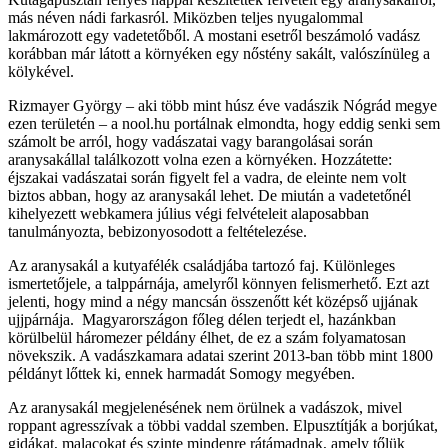
más néven nádi farkasról. Miközben teljes nyugalommal
lakmározott egy vadetetőből. A mostani esetről beszámoló vadász
korábban már látott a környéken egy nőstény sakált, valószínüleg a
kölykével.
Rizmayer György – aki több mint húsz éve vadászik Nógrád megye
ezen területén – a nool.hu portálnak elmondta, hogy eddig senki sem
számolt be arról, hogy vadászatai vagy barangolásai során
aranysakállal találkozott volna ezen a környéken. Hozzátette:
éjszakai vadászatai során figyelt fel a vadra, de eleinte nem volt
biztos abban, hogy az aranysakál lehet. De miután a vadetetőnél
kihelyezett webkamera július végi felvételeit alaposabban
tanulmányozta, bebizonyosodott a feltételezése.
Az aranysakál a kutyafélék családjába tartozó faj. Különleges
ismertetőjele, a talppárnája, amelyről könnyen felismerhető. Ezt azt
jelenti, hogy mind a négy mancsán összenőtt két középső ujjának
ujjpárnája. Magyarországon főleg délen terjedt el, hazánkban
körülbelül háromezer példány élhet, de ez a szám folyamatosan
növekszik. A vadászkamara adatai szerint 2013-ban több mint 1800
példányt lőttek ki, ennek harmadát Somogy megyében.
Az aranysakál megjelenésének nem örülnek a vadászok, mivel
roppant agresszívak a többi vaddal szemben. Elpusztítják a borjúkat,
gidákat, malacokat és szinte mindenre rátámadnak, amely tőlük