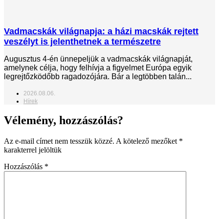
Vadmacskák világnapja: a házi macskák rejtett
veszélyt is jelenthetnek a természetre
Augusztus 4-én ünnepeljük a vadmacskák világnapját,
amelynek célja, hogy felhívja a figyelmet Európa egyik
legrejtőzködőbb ragadozójára. Bár a legtöbben talán...
2026.08.06.
Hírek
Vélemény, hozzászólás?
Az e-mail címet nem tesszük közzé.
A kötelező mezőket
*
karakterrel jelöltük
Hozzászólás
*