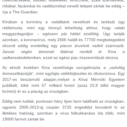
rókákat, fácánokat és vaddisznókat nevelő telepet zártak be eddig –
írja a The Guardian.
Kínában a kormány a vadállatok nevelését és tartását úgy
reklámozta, mint egy könnyű lehetőség ahhoz, hogy valaki
meggazdagodjon – egészen pár héttel ezelőttig. Úgy tartják
azonban, a koronavírus, mely 2666 halált és 77700 megbetegedést
okozott eddig eredetileg egy piacon árusított vadtól származik.
Január végén átmeneti tilalmat rendelt el Kína a
vadkereskedelemben, ezzel az egész piac összeomlását okozva.
Az elmúlt években Kína vezetősége szorgalmazta a „vadvilág
domesztikációját”, mint egyfajta vidékfejlesztés és ökoturizmus. Egy
2017-es beszámoló alapján,melyet a Kínai Mérnöki Egyetem
publikált, több mint 57 milliárd fontot (azaz 22,8 billió magyar
forintot) ‬ér ez a piacág az országban.
Eddig nem tudták, pontosan hány ilyen farm található az országban,
ugyanis 2005-2013-ig csupán 3725 engedélyt bocsátott ki az
illetékes hatóság, azonban a vírus felbukkanása óta több, mint
19000 farmot zártak be.