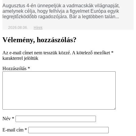
Augusztus 4-én ünnepeljük a vadmacskák világnapját,
amelynek célja, hogy felhívja a figyelmet Európa egyik
legrejtőzködőbb ragadozójára. Bár a legtöbben talán...
2026.08.06.
Hírek
Vélemény, hozzászólás?
Az e-mail címet nem tesszük közzé.
A kötelező mezőket
*
karakterrel jelöltük
Hozzászólás
*
Név
*
E-mail cím
*