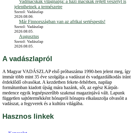
Vadmacskák világnapja: a házi macskák rejtett veszélyt is
jelenthetnek a természetre
Szerző: Vadászlap
2026.08.06.
Már Finnországban van az afrikai sertéspestis!
Szerző: Vadászlap
2026.08.05.
Augusztus
Szerző: Vadászlap
2026.08.05.
A vadászlapról
A Magyar VADÁSZLAP első próbaszáma 1990-ben jelent meg, így
immár több mint 35 éve szolgálja a vadászat és vadgazdálkodás iránt
érdeklődő olvasókat. A kezdetben fekete-fehérben, napilap
formátumban kiadott újság mára hazánk, sőt, az egész Kárpát-
medence egyik legnépszerűbb szakmai magazinjává vált. Lapunk
független sajtótermékként hónapról hónapra elkalauzolja olvasóit a
vadászat, a fegyverek és a kultúra világába.
Hasznos linkek