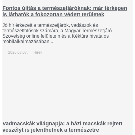
Fontos újítás a természetjáróknak: már térképen
is láthatók a fokozottan védett területek
Jó hír érkezett a természetjárók, vadászok és
természetfotósok számára, a Magyar Természetjáró
Szövetség online felületein és a Kéktúra hivatalos
mobilalkalmazásában...
2026.08.07.
Hírek
Vadmacskák világnapja: a házi macskák rejtett
veszélyt is jelenthetnek a természetre