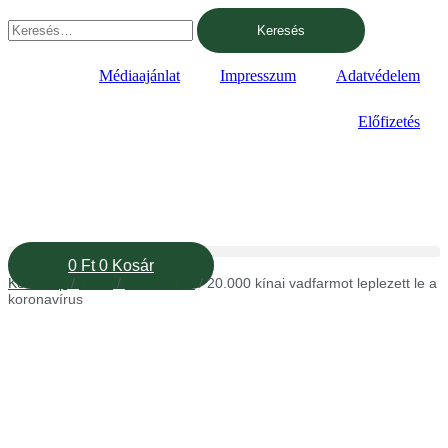
Ugrás
Keresés:
a
tartalomhoz
Médiaajánlat
Impresszum
Adatvédelem
Előfizetés
0
Ft
0
Kosár
Kezdőlap
/
Hírek
/
Határon túl
/ 20.000 kínai vadfarmot leplezett le a
koronavírus