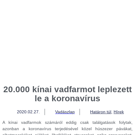
20.000 kínai vadfarmot leplezett
le a koronavírus
2020.02.27.
Vadászlap
Határon túl
,
Hírek
A kínai vadfarmok számáról eddig csak találgatások folytak,
azonban a koronavírus terjedésével közel húszezer pávákat,
cibetmacskákat, sülöket, libaféléket, struccokat, szika szarvasokat,