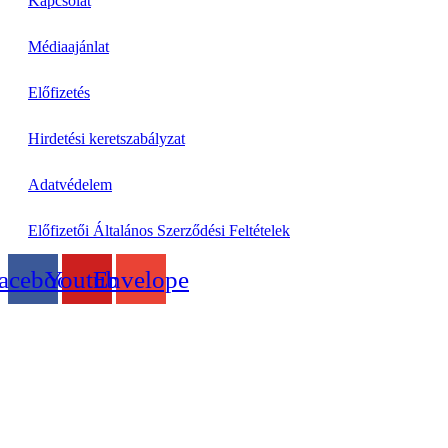
Kapcsolat
Médiaajánlat
Előfizetés
Hirdetési keretszabályzat
Adatvédelem
Előfizetői Általános Szerződési Feltételek
acebook
Youtube
Envelope