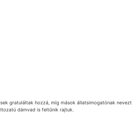
yesek gratuláltak hozzá, míg mások állatsimogatónak neve
ozatú dámvad is feltűnik rajtuk.