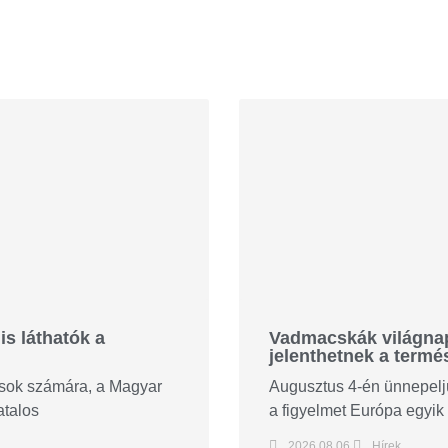
is láthatók a
Vadmacskák világnapj
jelenthetnek a termé
tósok számára, a Magyar
Augusztus 4-én ünnepeljü
atalos
a figyelmet Európa egyik 
2026.08.06.
Hírek