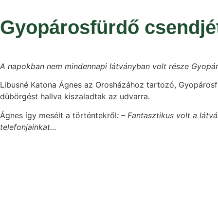
Gyopárosfürdő csendjé
A napokban nem mindennapi látványban volt része Gyopárosf
Libusné Katona Ágnes az Orosházához tartozó, Gyopárosfür
dübörgést hallva kiszaladtak az udvarra.
Ágnes így mesélt a történtekről
: – Fantasztikus volt a lá
telefonjainkat…