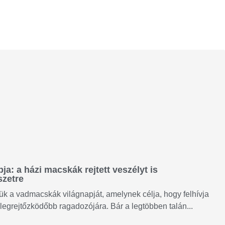
a: a házi macskák rejtett veszélyt is
szetre
k a vadmacskák világnapját, amelynek célja, hogy felhívja
legrejtőzködőbb ragadozójára. Bár a legtöbben talán...