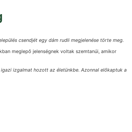
g
elepülés csendjét egy dám rudli megjelenése törte meg.
ukban meglepő jelenségnek voltak szemtanúi, amikor
 igazi izgalmat hozott az életünkbe. Azonnal előkaptuk a