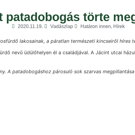
t patadobogás törte me
2020.11.19.
Vadászlap
Határon innen
,
Hírek
ürdő lakosainak, a páratlan természeti kincseiről híres t
dő nevű üdülőhelyen él a családjával. A Jácint utcai ház
tvány. A patadobogáshoz párosuló sok szarvas megpillantása