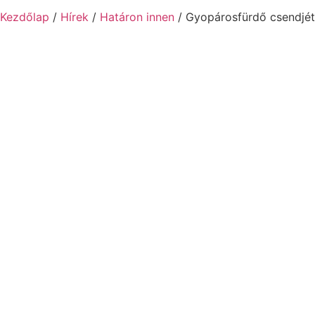
Kezdőlap
/
Hírek
/
Határon innen
/ Gyopárosfürdő csendjé