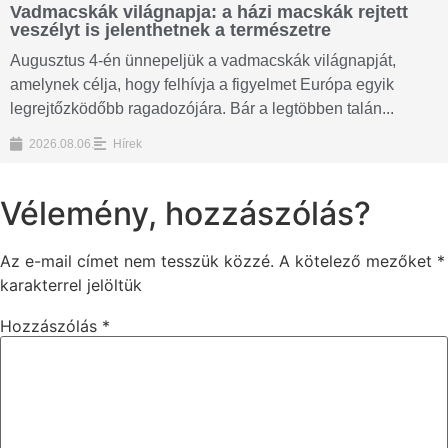
Vadmacskák világnapja: a házi macskák rejtett
veszélyt is jelenthetnek a természetre
Augusztus 4-én ünnepeljük a vadmacskák világnapját,
amelynek célja, hogy felhívja a figyelmet Európa egyik
legrejtőzködőbb ragadozójára. Bár a legtöbben talán...
2026.08.06.
Hírek
Vélemény, hozzászólás?
Az e-mail címet nem tesszük közzé.
A kötelező mezőket
*
karakterrel jelöltük
Hozzászólás
*