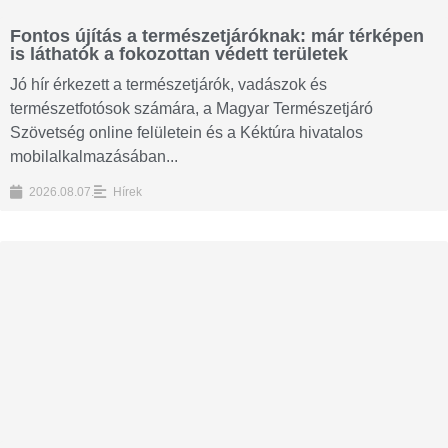
Fontos újítás a természetjáróknak: már térképen
is láthatók a fokozottan védett területek
Jó hír érkezett a természetjárók, vadászok és
természetfotósok számára, a Magyar Természetjáró
Szövetség online felületein és a Kéktúra hivatalos
mobilalkalmazásában...
2026.08.07.
Hírek