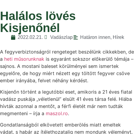
Halálos lövés
Kisjenőnél
2022.02.21.
Vadászlap
Határon innen
,
Hírek
A fegyverbiztonságról rengeteget beszélünk cikkekben, de
a
heti műsorunknak
is egyaránt sokszor előkerülő témája –
sajnos. A mostani baleset körülményei sem ismertek
egyelőre, de hogy miért nézett egy töltött fegyver csöve
ember irányába, felvet néhány kérdést.
Kisjenőn történt a legutóbbi eset, amikoris a 21 éves fiatal
vadász puskája „véletlenül” elsült 41 éves társa felé. Hiába
hívták azonnal a mentőt, a férfi életét már nem tudták
megmenteni – írja a
maszol.ro
.
Gondatlanságból elkövetett emberölés miatt emeltek
vádat, s habár az ítélethozatalig nem mondunk véleményt,