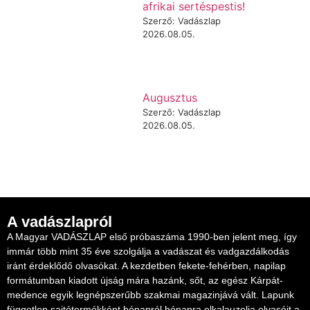
afrikai sertéspestis!
Szerző: Vadászlap
2026.08.05.
Augusztus
Szerző: Vadászlap
2026.08.05.
A vadászlapról
A Magyar VADÁSZLAP első próbaszáma 1990-ben jelent meg, így
immár több mint 35 éve szolgálja a vadászat és vadgazdálkodás
iránt érdeklődő olvasókat. A kezdetben fekete-fehérben, napilap
formátumban kiadott újság mára hazánk, sőt, az egész Kárpát-
medence egyik legnépszerűbb szakmai magazinjává vált. Lapunk
független sajtótermékként hónapról hónapra elkalauzolja olvasóit a