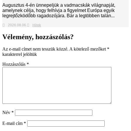
Augusztus 4-én ünnepeljük a vadmacskák világnapját,
amelynek célja, hogy felhívja a figyelmet Európa egyik
legrejtőzködőbb ragadozójára. Bár a legtöbben talán...
2026.08.06.
Hírek
Vélemény, hozzászólás?
Az e-mail címet nem tesszük közzé.
A kötelező mezőket
*
karakterrel jelöltük
Hozzászólás
*
Név
*
E-mail cím
*