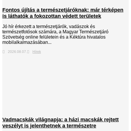
Fontos újítás a természetjáróknak: már térképen
is láthatók a fokozottan védett területek
Jó hír érkezett a természetjárók, vadászok és
természetfotósok számára, a Magyar Természetjáró
Szövetség online felületein és a Kéktúra hivatalos
mobilalkalmazásában...
2026.08.07.
Hírek
Vadmacskák világnapja: a házi macskák rejtett
veszélyt is jelenthetnek a természetre