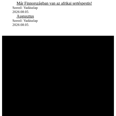
Már Finnországban van az afrikai sertéspestis!
Szerző: Vadászlap
2026.08.05.
Augusztus
Szerző: Vadászlap
2026.08.05.
A vadászlapról
A Magyar VADÁSZLAP első próbaszáma 1990-ben jelent meg, így
immár több mint 35 éve szolgálja a vadászat és vadgazdálkodás
iránt érdeklődő olvasókat. A kezdetben fekete-fehérben, napilap
formátumban kiadott újság mára hazánk, sőt, az egész Kárpát-
medence egyik legnépszerűbb szakmai magazinjává vált. Lapunk
független sajtótermékként hónapról hónapra elkalauzolja olvasóit a
vadászat, a fegyverek és a kultúra világába.
Hasznos linkek
Kapcsolat
Médiaajánlat
Előfizetés