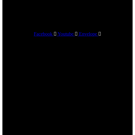
Hirdetési keretszabályzat
Adatvédelem
Előfizetői Általános Szerződési Feltételek
Facebook
Youtube
Envelope