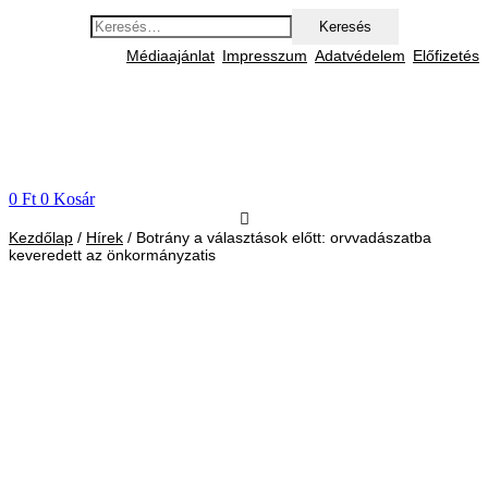
Ugrás
Keresés:
a
tartalomhoz
Médiaajánlat
Impresszum
Adatvédelem
Előfizetés
0
Ft
0
Kosár
Kezdőlap
/
Hírek
/ Botrány a választások előtt: orvvadászatba
keveredett az önkormányzatis