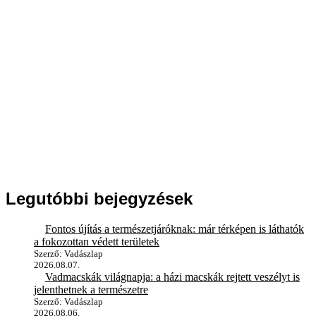
Legutóbbi bejegyzések
Fontos újítás a természetjáróknak: már térképen is láthatók
a fokozottan védett területek
Szerző: Vadászlap
2026.08.07.
Vadmacskák világnapja: a házi macskák rejtett veszélyt is
jelenthetnek a természetre
Szerző: Vadászlap
2026.08.06.