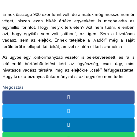
Ennek összege 900 ezer forint volt, de a matek még messze nem ér
véget, hiszen ezen bikák értéke egyenként is meghaladta az
egymillió forintot. Hogy melyik területen? Azt nem tudni, ellenben
azt, hogy egyikük sem volt „otthon”, azt igen. Sem a hivatásos
vadász, sem az elejtők. Ennek tetejébe a „vadőr” még a saját
területéről is ellopott két bikát, amivel szintén el kell számolnia.
Az ügybe egy „önkormányzati vezető” is belekeveredett, és rá is
letöltendő börtönbüntetést kért az ügyészség, csak úgy, mint
hivatásos vadász társára, míg az elejtőkre „csak” felfüggesztettet.
Hogy ki ez a bizonyos önkormányzatis, azt egyelőre nem tudni…
Megosztás