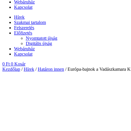
Webáruház
Kapcsolat
Hírek
Szakmai tartalom
Felszerelés
Előfizetés
Nyomtatott újság
Digitális újság
Webáruház
Kapcsolat
0
Ft
0
Kosár
Kezdőlap
/
Hírek
/
Határon innen
/ Európa-bajnok a Vadászkamara Kü