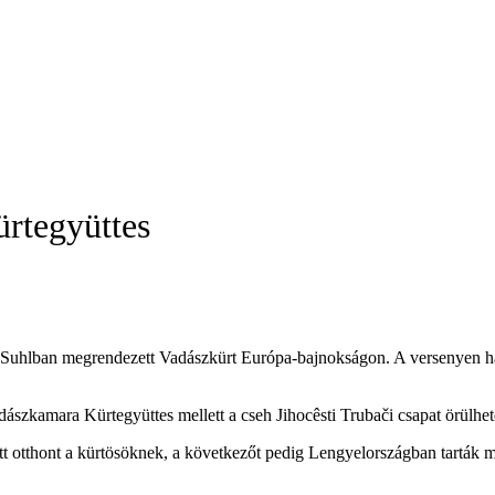
rtegyüttes
i Suhlban megrendezett Vadászkürt Európa-bajnokságon. A versenyen h
ászkamara Kürtegyüttes mellett a cseh Jihocêsti Trubači csapat örülhe
t otthont a kürtösöknek, a következőt pedig Lengyelországban tarták m