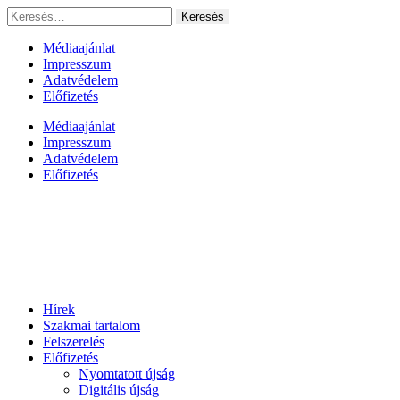
Ugrás
Keresés:
a
tartalomhoz
Médiaajánlat
Impresszum
Adatvédelem
Előfizetés
Médiaajánlat
Impresszum
Adatvédelem
Előfizetés
Hírek
Szakmai tartalom
Felszerelés
Előfizetés
Nyomtatott újság
Digitális újság