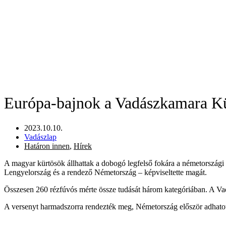
Európa-bajnok a Vadászkamara Kü
2023.10.10.
Vadászlap
Határon innen
,
Hírek
A magyar kürtösök állhattak a dobogó legfelső fokára a németország
Lengyelország és a rendező Németország – képviseltette magát.
Összesen 260 rézfúvós mérte össze tudását három kategóriában. A Vad
A versenyt harmadszorra rendezték meg, Németország először adhatot