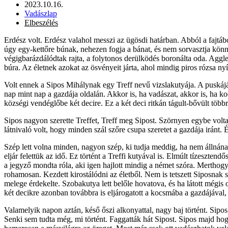
2023.10.16.
Vadászlap
Elbeszélés
Erdész volt. Erdész valahol messzi az ügösdi határban. Abból a fajtá
úgy egy-kettőre búnak, nehezen fogja a bánat, és nem sorvasztja könn
végigbarázdálódtak rajta, a folytonos derülködés boronálta oda. Aggle
búra. Az életnek azokat az ösvényeit járta, ahol mindig piros rózsa ny
Volt ennek a Sipos Mihálynak egy Treff nevű vizslakutyája. A puskáján 
nap mint nap a gazdája oldalán. Akkor is, ha vadászat, akkor is, ha k
községi vendéglőbe két decire. Ez a két deci ritkán tágult-bővült több
Sipos nagyon szerette Treffet, Treff meg Sipost. Szörnyen egybe volt
látnivaló volt, hogy minden szál szőre csupa szeretet a gazdája iránt
Szép lett volna minden, nagyon szép, ki tudja meddig, ha nem állnána
eljár felettük az idő. Ez történt a Treffi kutyával is. Elmúlt tízeszte
a jegyző mondta róla, aki igen hajlott mindig a német szóra. Merthog
rohamosan. Kezdett kirostálódni az életből. Nem is tetszett Siposnak
melege érdekelte. Szobakutya lett belőle hovatova, és ha látott mégis
két decikre azonban továbbra is eljárogatott a kocsmába a gazdájával, 
Valamelyik napon aztán, késő őszi alkonyattal, nagy baj történt. Sipo
Senki sem tudta még, mi történt. Faggatták hát Sipost. Sipos majd hog