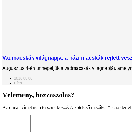
Vadmacskák világnapja: a házi macskák rejtett veszé
Augusztus 4-én ünnepeljük a vadmacskák világnapját, amelynek
2026.08.06.
Hírek
Vélemény, hozzászólás?
Az e-mail címet nem tesszük közzé.
A kötelező mezőket
*
karakterrel 