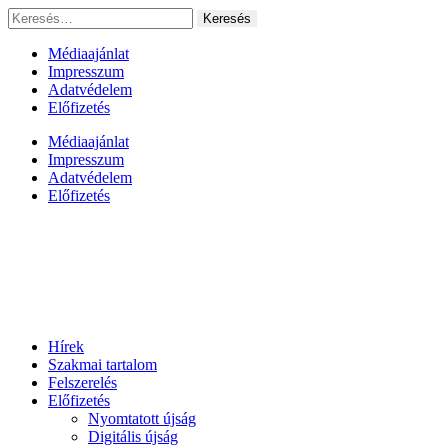
Ugrás
Keresés:
a
tartalomhoz
Médiaajánlat
Impresszum
Adatvédelem
Előfizetés
Médiaajánlat
Impresszum
Adatvédelem
Előfizetés
Hírek
Szakmai tartalom
Felszerelés
Előfizetés
Nyomtatott újság
Digitális újság