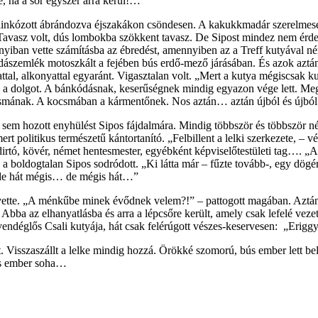
, ha a sor egyszer arra kerül!…”
ilinkózott ábrándozva éjszakákon csöndesen. A kakukkmadár szerelmesen
 Tavasz volt, dús lombokba szökkent tavasz. De Sipost mindez nem érdeke
nnyiban vette számításba az ébredést, amennyiben az a Treff kutyával 
szemlék motoszkált a fejében bús erdő-mező járásában. És azok aztán 
attal, alkonyattal egyaránt. Vigasztalan volt. „Mert a kutya mégiscsak
os a dolgot. A bánkódásnak, keserűségnek mindig egyazon vége lett. Me
kocsmának. A kocsmában a kármentőnek. Nos aztán… aztán újból és újból
em hozott enyhülést Sipos fájdalmára. Mindig többször és többször néze
 politikus természetű kántortanító. „Felbillent a lelki szerkezete, – vé
dirtó, kövér, német hentesmester, egyébként képviselőtestületi tag…. „Az
a boldogtalan Sipos sodródott. „Ki látta már – fűzte tovább-, egy dögé
r, de hát mégis… de mégis hát…”
k vette. „A ménkűbe minek évődnek velem?!” – pattogott magában. Aztán 
 Abba az elhanyatlásba és arra a lépcsőre került, amely csak lefelé ve
a vendéglős Csali kutyája, hát csak felérúgott vészes-keservesen: „Erigg
. Visszaszállt a lelke mindig hozzá. Örökké szomorú, bús ember lett bel
des ember soha…