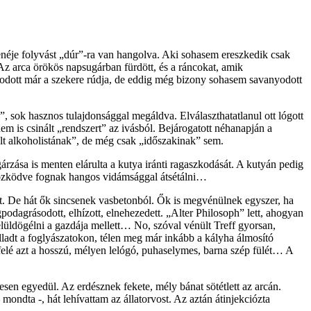
zenéje folyvást „dúr”-ra van hangolva. Aki sohasem ereszkedik csak
Az arca örökös napsugárban fürdött, és a ráncokat, amik
yarodott már a szekere rúdja, de eddig még bizony sohasem savanyodott
”, sok hasznos tulajdonsággal megáldva. Elválaszthatatlanul ott lógott
m is csinált „rendszert” az ivásból. Bejárogatott néhanapján a
dült alkoholistának”, de még csak „időszakinak” sem.
zása is menten elárulta a kutya iránti ragaszkodását. A kutyán pedig
kötözködve fognak hangos vidámsággal átsétálni…
att. De hát ők sincsenek vasbetonból. Ők is megvénülnek egyszer, ha
gpodagrásodott, elhízott, elnehezedett. „Alter Philosoph” lett, ahogyan
lüldögélni a gazdája mellett… No, szóval vénült Treff gyorsan,
lladt a foglyászatokon, télen meg már inkább a kályha álmosító
 felé azt a hosszú, mélyen lelógó, puhaselymes, barna szép fülét… A
esen egyedül. Az erdésznek fekete, mély bánat sötétlett az arcán.
ondta -, hát lehívattam az állatorvost. Az aztán átinjekciózta