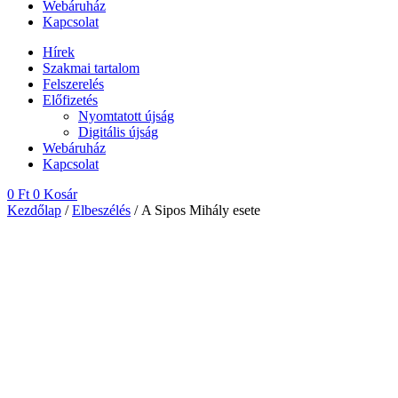
Webáruház
Kapcsolat
Hírek
Szakmai tartalom
Felszerelés
Előfizetés
Nyomtatott újság
Digitális újság
Webáruház
Kapcsolat
0
Ft
0
Kosár
Kezdőlap
/
Elbeszélés
/ A Sipos Mihály esete