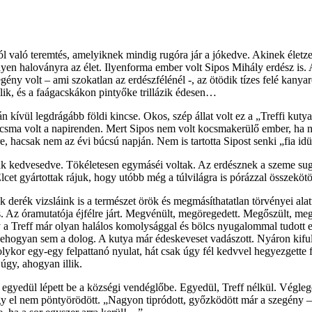
ból való teremtés, amelyiknek mindig rugóra jár a jókedve. Akinek élet
yen haloványra az élet. Ilyenforma ember volt Sipos Mihály erdész is. 
gény volt – ami szokatlan az erdészfélénél -, az ötödik tízes felé kan
ílik, és a faágacskákon pintyőke trillázik édesen…
kívül legdrágább földi kincse. Okos, szép állat volt ez a „Treffi kutya
ocsma volt a napirenden. Mert Sipos nem volt kocsmakerülő ember, ha ne
re, hacsak nem az évi búcsú napján. Nem is tartotta Sipost senki „fia i
ak kedvesedve. Tökéletesen egymáséi voltak. Az erdésznek a szeme sugár
. Élcet gyártottak rájuk, hogy utóbb még a túlvilágra is pórázzal össze
k derék vizsláink is a természet örök és megmásíthatatlan törvényei al
ndős. Az óramutatója éjfélre járt. Megvénült, megöregedett. Megőszült, me
y a Treff már olyan halálos komolysággal és bölcs nyugalommal tudott e
 sehogyan sem a dolog. A kutya már édeskeveset vadászott. Nyáron kifu
 olykor egy-egy felpattanó nyulat, hát csak úgy fél kedvvel hegyezgette
úgy, ahogyan illik.
s egyedül lépett be a községi vendéglőbe. Egyedül, Treff nélkül. Végleg
y el nem pöntyörödött. „Nagyon tipródott, győzködött már a szegény – m