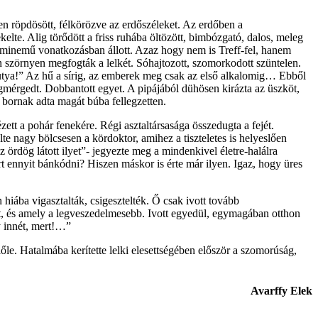
 röpdösött, félkörözve az erdőszéleket. Az erdőben a
lte. Alig törődött a friss ruhába öltözött, bimbózgató, dalos, meleg
néminemű vonatkozásban állott. Azaz hogy nem is Treff-fel, hanem
szörnyen megfogták a lelkét. Sóhajtozott, szomorkodott szüntelen.
 kutya!” Az hű a sírig, az emberek meg csak az első alkalomig… Ebből
gmérgedt. Dobbantott egyet. A pipájából dühösen kirázta az üszköt,
 bornak adta magát búba fellegzetten.
tt a pohár fenekére. Régi asztaltársasága összedugta a fejét.
lte nagy bölcsesen a kördoktor, amihez a tiszteletes is helyeslően
 ördög látott ilyet”- jegyezte meg a mindenkivel életre-halálra
rt ennyit bánkódni? Hiszen máskor is érte már ilyen. Igaz, hogy üres
hiába vigasztalták, csigesztelték. Ő csak ivott tovább
zet, és amely a legveszedelmesebb. Ivott egyedül, egymagában otthon
y innét, mert!…”
őle. Hatalmába kerítette lelki elesettségében először a szomorúság,
Avarffy Elek