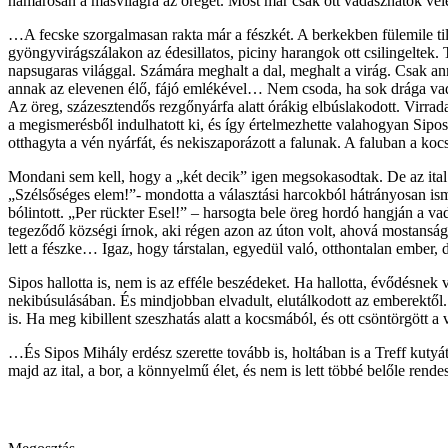
hamarosan a másvilágra az öreget. Most már csak ott vadászhatok vele
…A fecske szorgalmasan rakta már a fészkét. A berkekben fülemile t
gyöngyvirágszálakon az édesillatos, piciny harangok ott csilingeltek.
napsugaras világgal. Számára meghalt a dal, meghalt a virág. Csak a
annak az elevenen élő, fájó emlékével… Nem csoda, ha sok drága vadá
Az öreg, százesztendős rezgőnyárfa alatt órákig elbúslakodott. Virrad
a megismerésből indulhatott ki, és így értelmezhette valahogyan Sip
otthagyta a vén nyárfát, és nekiszaporázott a falunak. A faluban a 
Mondani sem kell, hogy a „két decik” igen megsokasodtak. De az ital s
„Szélsőséges elem!”- mondotta a választási harcokból hátrányosan ismert
bólintott. „Per rückter Esel!” – harsogta bele öreg hordó hangján a va
tegeződő községi írnok, aki régen azon az úton volt, ahová mostanság 
lett a fészke… Igaz, hogy társtalan, egyedül való, otthontalan embe
Sipos hallotta is, nem is az efféle beszédeket. Ha hallotta, évődésne
nekibúsulásában. És mindjobban elvadult, elutálkodott az emberektől.
is. Ha meg kibillent szeszhatás alatt a kocsmából, és ott csöntörgött 
…És Sipos Mihály erdész szerette tovább is, holtában is a Treff kutyát
majd az ital, a bor, a könnyelmű élet, és nem is lett többé belőle ren