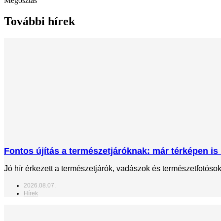
Megosztás
További hírek
Fontos újítás a természetjáróknak: már térképen is 
Jó hír érkezett a természetjárók, vadászok és természetfotós
2026.08.07.
Hírek