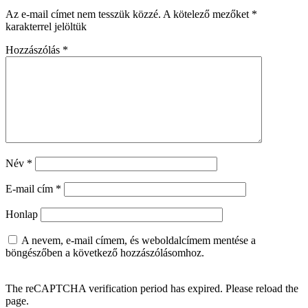
Az e-mail címet nem tesszük közzé.
A kötelező mezőket
*
karakterrel jelöltük
Hozzászólás
*
Név
*
E-mail cím
*
Honlap
A nevem, e-mail címem, és weboldalcímem mentése a
böngészőben a következő hozzászólásomhoz.
The reCAPTCHA verification period has expired. Please reload the
page.