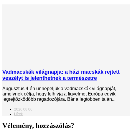
Vadmacskák világnapja: a házi macskák rejtett
veszélyt is jelenthetnek a természetre
Augusztus 4-én ünnepeljük a vadmacskák világnapját,
amelynek célja, hogy felhívja a figyelmet Európa egyik
legrejtőzködőbb ragadozójára. Bár a legtöbben talán...
2026.08.06.
Hírek
Vélemény, hozzászólás?