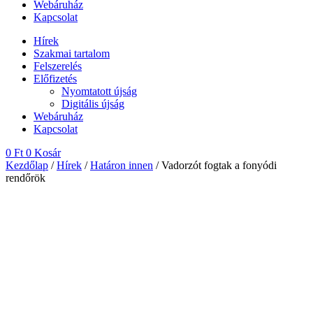
Webáruház
Kapcsolat
Hírek
Szakmai tartalom
Felszerelés
Előfizetés
Nyomtatott újság
Digitális újság
Webáruház
Kapcsolat
0
Ft
0
Kosár
Kezdőlap
/
Hírek
/
Határon innen
/ Vadorzót fogtak a fonyódi
rendőrök