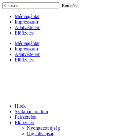
Ugrás
Keresés:
a
tartalomhoz
Médiaajánlat
Impresszum
Adatvédelem
Előfizetés
Médiaajánlat
Impresszum
Adatvédelem
Előfizetés
Hírek
Szakmai tartalom
Felszerelés
Előfizetés
Nyomtatott újság
Digitális újság