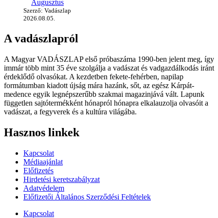
Augusztus
Szerző: Vadászlap
2026.08.05.
A vadászlapról
A Magyar VADÁSZLAP első próbaszáma 1990-ben jelent meg, így
immár több mint 35 éve szolgálja a vadászat és vadgazdálkodás iránt
érdeklődő olvasókat. A kezdetben fekete-fehérben, napilap
formátumban kiadott újság mára hazánk, sőt, az egész Kárpát-
medence egyik legnépszerűbb szakmai magazinjává vált. Lapunk
független sajtótermékként hónapról hónapra elkalauzolja olvasóit a
vadászat, a fegyverek és a kultúra világába.
Hasznos linkek
Kapcsolat
Médiaajánlat
Előfizetés
Hirdetési keretszabályzat
Adatvédelem
Előfizetői Általános Szerződési Feltételek
Kapcsolat