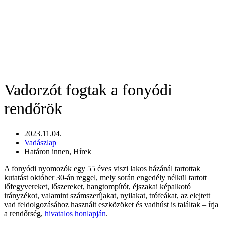
Vadorzót fogtak a fonyódi
rendőrök
2023.11.04.
Vadászlap
Határon innen
,
Hírek
A fonyódi nyomozók egy 55 éves viszi lakos házánál tartottak
kutatást október 30-án reggel, mely során engedély nélkül tartott
lőfegyvereket, lőszereket, hangtompítót, éjszakai képalkotó
irányzékot, valamint számszeríjakat, nyilakat, trófeákat, az elejtett
vad feldolgozásához használt eszközöket és vadhúst is találtak – írja
a rendőrség,
hivatalos honlapján
.