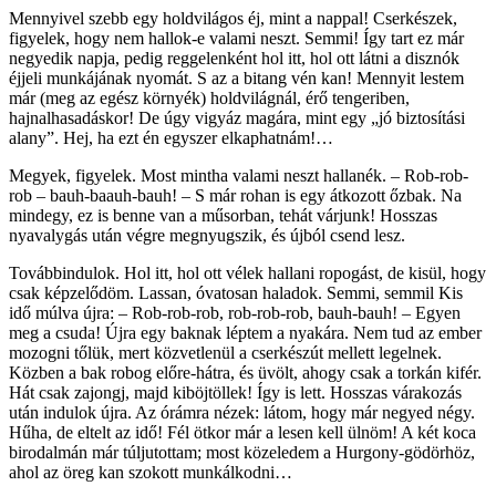
Mennyivel szebb egy holdvilágos éj, mint a nappal! Cserkészek,
figyelek, hogy nem hallok-e valami neszt. Semmi! Így tart ez már
negyedik napja, pedig reggelenként hol itt, hol ott látni a disznók
éjjeli munkájának nyomát. S az a bitang vén kan! Mennyit lestem
már (meg az egész környék) holdvilágnál, érő tengeriben,
hajnalhasadáskor! De úgy vigyáz magára, mint egy „jó biztosítási
alany”. Hej, ha ezt én egyszer elkaphatnám!…
Megyek, figyelek. Most mintha valami neszt hallanék. – Rob-rob-
rob – bauh-baauh-bauh! – S már rohan is egy átkozott őzbak. Na
mindegy, ez is benne van a műsorban, tehát várjunk! Hosszas
nyavalygás után végre megnyugszik, és újból csend lesz.
Továbbindulok. Hol itt, hol ott vélek hallani ropogást, de kisül, hogy
csak képzelődöm. Lassan, óvatosan haladok. Semmi, semmil Kis
idő múlva újra: – Rob-rob-rob, rob-rob-rob, bauh-bauh! – Egyen
meg a csuda! Újra egy baknak léptem a nyakára. Nem tud az ember
mozogni tőlük, mert közvetlenül a cserkészút mellett legelnek.
Közben a bak robog előre-hátra, és üvölt, ahogy csak a torkán kifér.
Hát csak zajongj, majd kiböjtöllek! Így is lett. Hosszas várakozás
után indulok újra. Az órámra nézek: látom, hogy már negyed négy.
Hűha, de eltelt az idő! Fél ötkor már a lesen kell ülnöm! A két koca
birodalmán már túljutottam; most közeledem a Hurgony-gödörhöz,
ahol az öreg kan szokott munkálkodni…