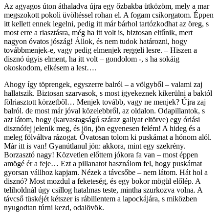
Az agyagos úton áthaladva újra egy őzbakba ütközöm, mely a mar
megszokott pokoli üvöltéssel rohan el. A fogam csikorgatom. Éppen
itt kellett ennek legelni, pedig itt már bárhol tartózkodhat az öreg, s
most erre a riasztásra, még ha itt volt is, biztosan eltűnik, mert
nagyon óvatos jószág! Állok, és nem tudok határozni, hogy
továbbmenjek-e, vagy pedig elmenjek reggeli lesre. – Hiszen a
disznó úgyis elment, ha itt volt – gondolom -, s ha sokáig
okoskodom, elkésem a lest….
Ahogy így töprengek, egyszerre balról – a völgyből – valami zaj
hallatszik. Biztosan szarvasok, s most igyekeznek kikerülni a baktól
fölriasztott körzetből… Menjek tovább, vagy ne menjek? Újra zaj
balról. de most már jóval közelebbről, az oldalon. Odapillantok, s
azt látom, hogy (karvastagságú száraz gallyat eltörve) egy óriási
disznófej jelenik meg, és jön, jön egyenesen felém! A hideg és a
meleg fölváltva rázogat. Óvatosan tolom ki puskámat a hónom alól.
Már itt is van! Gyanútlanul jön: akkora, mint egy szekrény.
Borzasztó nagy! Közvetlen előttem jókora fa van – most éppen
amögé ér a feje… Ezt a pillanatot használom fel, hogy puskámat
gyorsan vállhoz kapjam. Nézek a távcsőbe – nem látom. Hát hol a
disznó? Most mozdul a feketeség, és egy bokor mögül előlép. A
teliholdnál úgy csillog hatalmas teste, mintha szurkozva volna. A
távcső tüskéjét kétszer is rábillentem a lapockájára, s miközben
nyugodtan túrni kezd, odalövök.