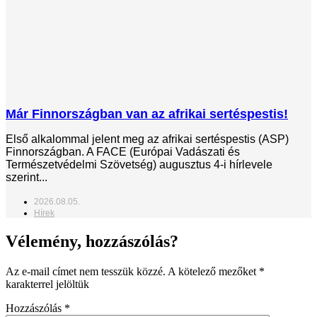
Már Finnországban van az afrikai sertéspestis!
Első alkalommal jelent meg az afrikai sertéspestis (ASP)
Finnországban. A FACE (Európai Vadászati és
Természetvédelmi Szövetség) augusztus 4-i hírlevele
szerint...
2026.08.05.
Hírek
Vélemény, hozzászólás?
Az e-mail címet nem tesszük közzé.
A kötelező mezőket
*
karakterrel jelöltük
Hozzászólás
*