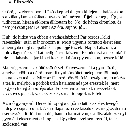
Elbeszélés
Csörög az ébresztőóra. Fázós képpel dugom ki fejem a hálózsákból,
s a villanylámpát fölkattantva az órát nézem. Éjjel tizenegy. Úgyis
tudhattam, hiszen akkorra állítottam be. No, de hátha elromlott, és
nem jól csönget? De nem! Az óra, sajnos, jó…
Huh, de hideg van ebben a vadászházban! Pár perces „lelki
rábeszélés” után már öltözöm is. Most ugyanis fordított életet élek,
amennyiben éjt nappallá és napot éjjé teszek. Nappal alszom, a
holdvilágos éjszakákat pedig átcserkészem. És mindezt a disznókért!
Ide – a lábasba – jár ki két koca és külön egy erős kan, persze külön.
Már végeztem is az öltözködéssel. Előveszem hát a gyorsfőzőt,
amelyen előbb a délről maradt nyúlpörköltet melegítem föl, majd
utána vizet teának. Mire az illatozó pörkölt felét bevágtam, már kész
a tea is, melyből a pörkölt után hatalmas adagot eresztek le, mert
nagyon hideg ám az éjszaka. Fölszedem a bundát, messzelátót,
távcsöves puskát, vadászszéket, s már topogok is kifelé.
Az idő gyönyörű. Deres fű ropog a cipőm alatt, s az éles levegő
hidegre csípi arcomat. A Csúflápához érve lassítok, és megkezdem a
cserkészést. Itt fönt nem dér, hanem harmat van, s a fűszálak ezernyi
gyémánt ékszerként csillognak. Egyetlen levél sem rezdül, teljes
szélcsend van.