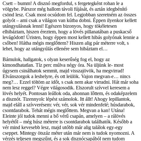
Csett – bumm! A disznó megfordul, s fergetegként rohan le a
völgybe. Párszor még hallom távoli fújását, és aztán idegbénító
csönd lesz. Csak most ocsúdom fel. Legjobban szeretném az összes
golyót – ami csak a világon van kútba dobni. Éppen ilyenkor kellett
utángyulásnak lenni! Egészen bizonyos, hogy tökéletesen
elhibáztam, hiszen éreztem, hogy a lövés pillanatában a puskacső
levágódott! Úristen, hogy éppen most kellett hibás golyónak lennie a
csőben! Hátha mégis meglőttem? Hiszen alig pár méterre volt, s
lehet, hogy az utángyúlás ellenére sem hibáztam el…
Bámulok, hallgatok, s olyan keserűség fog el, hogy az
kimondhatatlan. Tíz perc múlva négy óra. Na üljünk le- most
úgysem csinálhatok semmit, majd visszajövök, ha megvirrad!
Elvánszorgok a leshelyre, és ott leülök. Vajon megvan-e… nincs
meg?… Ezzel töltöm az időt, s csak nem akar virradni. Hát már soha
nem lesz reggel? Végre világosodik. Elszorult szívvel keresem a
lövés helyét. Pontosan leállok oda, ahonnan lőttem, és odaképzelem
a disznót. Tizennyolc lépést számolok. Itt állt! Ahogy lepillantok,
majd eláll a szívverésem: vér, vér, sok vér mindenfelé; húsdarabok,
csontdarabok. Tehát mégis meglőttem. Megvan a kan! Utána!
Eleinte jól tudok menni a bő vérű csapán, amelyen – a rálövés
helyétől – még húsz méterre is csontdarabok találhatók. Később a
vér mind kevesebb lesz, majd utóbb már alig találok egy-egy
cseppet. Mintegy ötszáz méter után már nem is tudok nyomozni. A
vérzés teljesen megszűnt, és a sok disznócsapából nem tudom