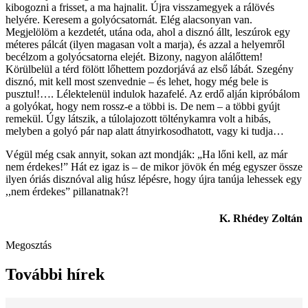
kibogozni a frisset, a ma hajnalit. Újra visszamegyek a rálövés
helyére. Keresem a golyócsatornát. Elég alacsonyan van.
Megjelölöm a kezdetét, utána oda, ahol a disznó állt, leszúrok egy
méteres pálcát (ilyen magasan volt a marja), és azzal a helyemről
becélzom a golyócsatorna elejét. Bizony, nagyon alálőttem!
Körülbelül a térd fölött lőhettem pozdorjává az első lábát. Szegény
disznó, mit kell most szenvednie – és lehet, hogy még bele is
pusztul!…. Lélektelenül indulok hazafelé. Az erdő alján kipróbálom
a golyókat, hogy nem rossz-e a többi is. De nem – a többi gyújt
remekül. Úgy látszik, a túlolajozott tölténykamra volt a hibás,
melyben a golyó pár nap alatt átnyirkosodhatott, vagy ki tudja…
Végül még csak annyit, sokan azt mondják: „Ha lőni kell, az már
nem érdekes!” Hát ez igaz is – de mikor jövök én még egyszer össze
ilyen óriás disznóval alig húsz lépésre, hogy újra tanúja lehessek egy
,,nem érdekes” pillanatnak?!
K. Rhédey Zoltán
Megosztás
További hírek