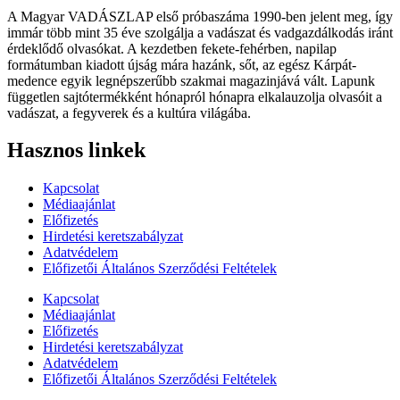
A Magyar VADÁSZLAP első próbaszáma 1990-ben jelent meg, így
immár több mint 35 éve szolgálja a vadászat és vadgazdálkodás iránt
érdeklődő olvasókat. A kezdetben fekete-fehérben, napilap
formátumban kiadott újság mára hazánk, sőt, az egész Kárpát-
medence egyik legnépszerűbb szakmai magazinjává vált. Lapunk
független sajtótermékként hónapról hónapra elkalauzolja olvasóit a
vadászat, a fegyverek és a kultúra világába.
Hasznos linkek
Kapcsolat
Médiaajánlat
Előfizetés
Hirdetési keretszabályzat
Adatvédelem
Előfizetői Általános Szerződési Feltételek
Kapcsolat
Médiaajánlat
Előfizetés
Hirdetési keretszabályzat
Adatvédelem
Előfizetői Általános Szerződési Feltételek