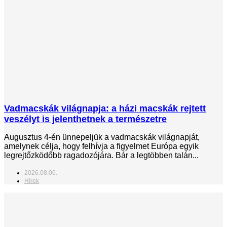
Vadmacskák világnapja: a házi macskák rejtett
veszélyt is jelenthetnek a természetre
Augusztus 4-én ünnepeljük a vadmacskák világnapját,
amelynek célja, hogy felhívja a figyelmet Európa egyik
legrejtőzködőbb ragadozójára. Bár a legtöbben talán...
2026.08.06.
Hírek