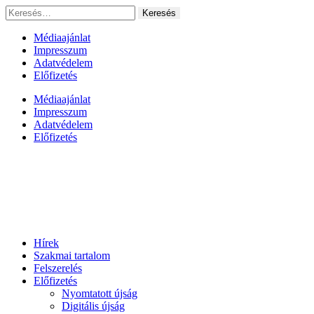
Ugrás
Keresés:
a
tartalomhoz
Médiaajánlat
Impresszum
Adatvédelem
Előfizetés
Médiaajánlat
Impresszum
Adatvédelem
Előfizetés
Hírek
Szakmai tartalom
Felszerelés
Előfizetés
Nyomtatott újság
Digitális újság