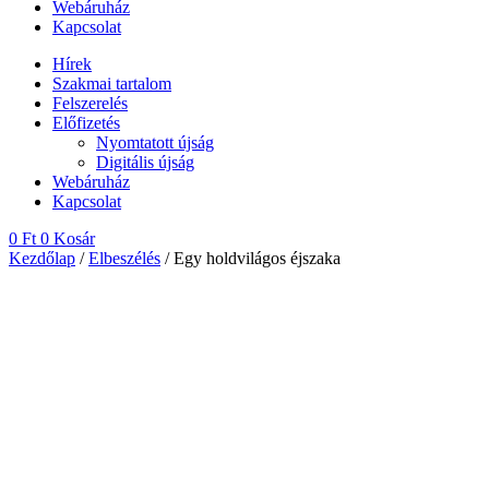
Webáruház
Kapcsolat
Hírek
Szakmai tartalom
Felszerelés
Előfizetés
Nyomtatott újság
Digitális újság
Webáruház
Kapcsolat
0
Ft
0
Kosár
Kezdőlap
/
Elbeszélés
/ Egy holdvilágos éjszaka