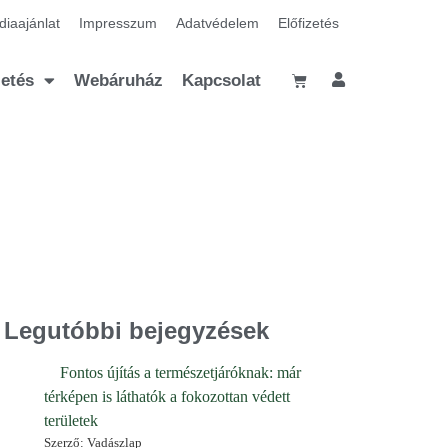
iaajánlat
Impresszum
Adatvédelem
Előfizetés
zetés
Webáruház
Kapcsolat
Legutóbbi bejegyzések
Fontos újítás a természetjáróknak: már
térképen is láthatók a fokozottan védett
területek
Szerző: Vadászlap