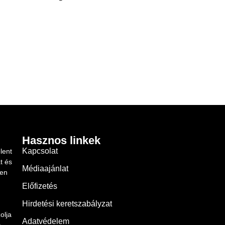
Hasznos linkek
Kapcsolat
lent
t és
Médiaajánlat
ben
Előfizetés
Hirdetési keretszabályzat
olja
Adatvédelem