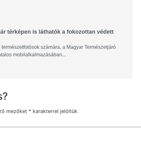
ár térképen is láthatók a fokozottan védett
és természetfotósok számára, a Magyar Természetjáró
vatalos mobilalkalmazásában...
s?
ező mezőket
*
karakterrel jelöltük