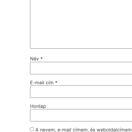
Név
*
E-mail cím
*
Honlap
A nevem, e-mail címem, és weboldalcíme