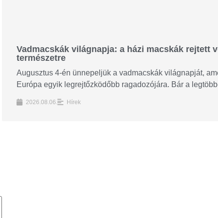
Vadmacskák világnapja: a házi macskák rejtett ve
természetre
Augusztus 4-én ünnepeljük a vadmacskák világnapját, amel
Európa egyik legrejtőzködőbb ragadozójára. Bár a legtöbbe
2026.08.06.
Hírek