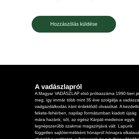
A vadászlapról
A Magyar VADÁSZLAP első próbaszáma 1990-ben je
meg, így immár több mint 35 éve szolgálja a vadásza
vadgazdálkodás iránt érdeklődő olvasókat. A kezdet
fekete-fehérben, napilap formátumban kiadott újság
mára hazánk, sőt, az egész Kárpát-medence egyik
legnépszerűbb szakmai magazinjává vált. Lapunk
független sajtótermékként hónapról hónapra elkalauz