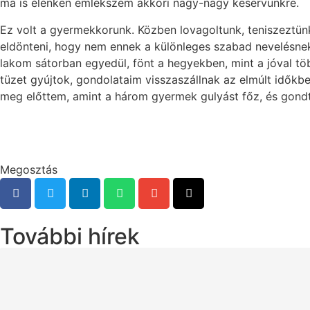
ma is élénken emlékszem akkori nagy-nagy keservünkre.
Ez volt a gyermekkorunk. Közben lovagoltunk, teniszeztün
eldönteni, hogy nem ennek a különleges szabad nevelésnek
lakom sátorban egyedül, fönt a hegyekben, mint a jóval t
tüzet gyújtok, gondolataim visszaszállnak az elmúlt idők
meg előttem, amint a három gyermek gulyást főz, és gondta
Megosztás
További hírek