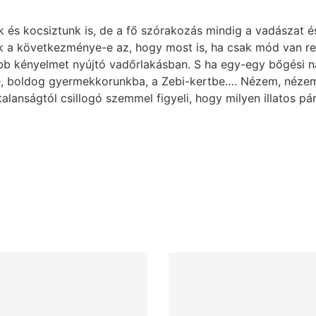
k és kocsiztunk is, de a fő szórakozás mindig a vadászat 
 a következménye-e az, hogy most is, ha csak mód van reá,
öbb kényelmet nyújtó vadőrlakásban. S ha egy-egy bőgési n
be, boldog gyermekkorunkba, a Zebi-kertbe…. Nézem, nézem 
lanságtól csillogó szemmel figyeli, hogy milyen illatos pá