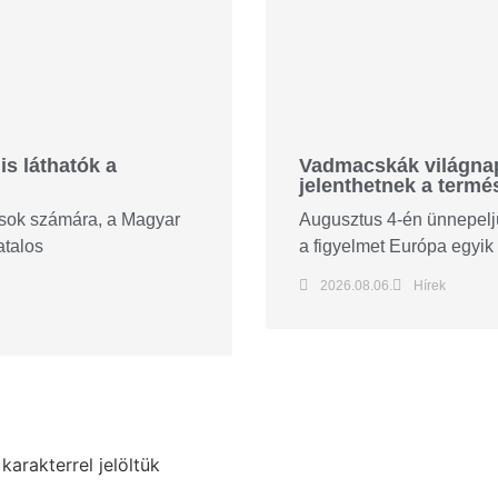
is láthatók a
Vadmacskák világnapj
jelenthetnek a termé
tósok számára, a Magyar
Augusztus 4-én ünnepeljü
atalos
a figyelmet Európa egyik 
2026.08.06.
Hírek
karakterrel jelöltük