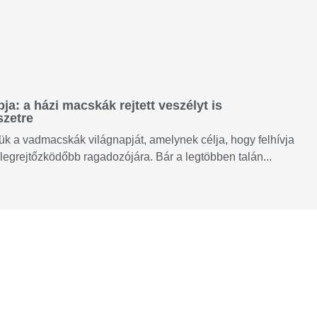
a: a házi macskák rejtett veszélyt is
szetre
k a vadmacskák világnapját, amelynek célja, hogy felhívja
legrejtőzködőbb ragadozójára. Bár a legtöbben talán...