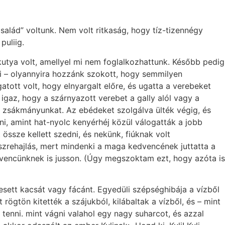
alád” voltunk. Nem volt ritkaság, hogy tíz-tizennégy
puliig.
tya volt, amellyel mi nem foglalkozhattunk. Később pedig
ici – olyannyira hozzánk szokott, hogy semmilyen
ott volt, hogy elnyargalt előre, és ugatta a verebeket
igaz, hogy a szárnyazott verebet a gally alól vagy a
os zsákmányunkat. Az ebédeket szolgálva ülték végig, és
i, amint hat-nyolc kenyérhéj közül válogatták a jobb
 össze kellett szedni, és nekünk, fiúknak volt
részrehajlás, mert mindenki a maga kedvencének juttatta a
dvencünknek is jusson. (Úgy megszoktam ezt, hogy azóta is
eesett kacsát vagy fácánt. Egyedüli szépséghibája a vízből
rögtön kitették a szájukból, kilábaltak a vízből, és – mint
tenni. mint vágni valahol egy nagy suharcot, és azzal