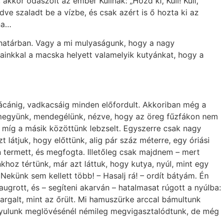
akkor odaszólt az ember Kulinak: „Hozd ki, Kuli! Kuli,
dve szaladt be a vízbe, és csak azért is ő hozta ki az
na…
 határban. Vagy a mi mulyaságunk, hogy a nagy
ainkkal a macska helyett valamelyik kutyánkat, hogy a
fácánig, vadkacsáig minden előfordult. Akkoriban még a
y megyünk, mendegélünk, nézve, hogy az öreg fűzfákon nem
 míg a másik közöttünk lebzselt. Egyszerre csak nagy
t látjuk, hogy előttünk, alig pár száz méterre, egy óriási
on termett, és megfogta. Illetőleg csak majdnem – mert
hoz tértünk, már azt láttuk, hogy kutya, nyúl, mint egy
Nekünk sem kellett több! – Hasalj rá! – ordít bátyám. Én
ugrott, és – segíteni akarván – hatalmasat rúgott a nyúlba:
yargalt, mint az őrült. Mi hamuszürke arccal bámultunk
ő nyulunk meglövésénél némileg megvigasztalódtunk, de még