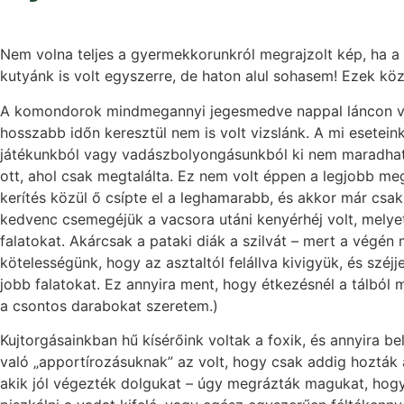
Nem volna teljes a gyermekkorunkról megrajzolt kép, ha a
kutyánk is volt egyszerre, de haton alul sohasem! Ezek közö
A komondorok mindmegannyi jegesmedve nappal láncon volt
hosszabb időn keresztül nem is volt vizslánk. A mi eseteink
játékunkból vagy vadászbolyongásunkból ki nem maradhatott
ott, ahol csak megtalálta. Ez nem volt éppen a legjobb meg
kerítés közül ő csípte el a leghamarabb, és akkor már csa
kedvenc csemegéjük a vacsora utáni kenyérhéj volt, melyet
falatokat. Akárcsak a pataki diák a szilvát – mert a végén 
kötelességünk, hogy az asztaltól felállva kivigyük, és szé
jobb falatokat. Ez annyira ment, hogy étkezésnél a tálból
a csontos darabokat szeretem.)
Kujtorgásainkban hű kísérőink voltak a foxik, és annyira b
való „apportírozásuknak” az volt, hogy csak addig hozták a v
akik jól végezték dolgukat – úgy megrázták magukat, hogy s