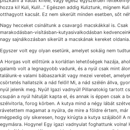
piszkálni a vadat kifelé, vagy egész egyszerűen féltékennyé
hozza ki! Kuli, Kuli!…” Egészen addig Kuliztunk, mígnem Kul
otthagyott kacsát. Ez nem sikerült minden esetben, sőt néh
Nagy hecceket csináltunk a csavargó macskákkal is. Csak
marakodásban-visításban-kutyasivalkodásban kedvenceink s
nagy sajnálkozásban sikerült a macskának kereket oldania.
Egyszer volt egy olyan esetünk, amelyet sokáig nem tudtun
A Horgas volt előttünk a korlátlan lehetőségek hazája, ah
galamb volt a legnagyobb vadunk, és a nyúl csak mint álo
találunk-e valami bábaszarkát vagy mezei verebet, amelye
csörtetés hallatszik a nád felől! Mi, a nád szélén állva, gyo
nyúl jelenik meg. Nyúl! Igazi vadnyúl! Pillanatokig tartot
csupán a nyúl hátulját kapta el, és annak is éppen csak a 
szélvitorla, forog körben. A kutya mind a négy lábát szétv
rávetettem magamat a nyúlra, de mire a földre értem, már a
mégpedig oly sikeresen, hogy kirúgta a kutya szájából! A n
egymásra. Hogyne! Egy igazi vadnyulat foghattunk volna! H