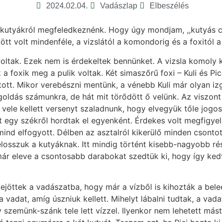
2024.02.04.
Vadászlap
Elbeszélés
 kutyákról megfeledkeznénk. Hogy úgy mondjam, ,,kutyás cs
tt volt mindenféle, a vizslától a komondorig és a foxitól a 
ak. Ezek nem is érdekeltek bennünket. A vizsla komoly ku
 a foxik meg a pulik voltak. Két simaszőrű foxi – Kuli és P
. Mikor verebészni mentünk, a vénebb Kuli már olyan izgat
oldás számunkra, de hát mit törődött ő velünk. Az viszont 
k vele kellett versenyt szaladnunk, hogy elvegyük tőle jog
 egy székről hordtak el egyenként. Érdekes volt megfigyeln
mind elfogyott. Délben az asztalról kikerülő minden csontot
jjelosszuk a kutyáknak. Itt mindig történt kisebb-nagyobb 
 már eleve a csontosabb darabokat szedtük ki, hogy így ke
elejöttek a vadászatba, hogy már a vízből is kihozták a bel
adat, amíg úszniuk kellett. Mihelyt lábalni tudtak, a vadat 
zemünk-szánk tele lett vízzel. Ilyenkor nem lehetett mást 