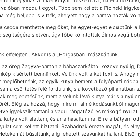
 tenni egymásra a két kutyát. Teszem azt, ha Pici hozta ki, 
i valóban mozdult egyet. Több sem kellett a Picinek! Irigyke
a még beljebb is vitték, ahelyett hogy a partra hozták vol
 a csoda menthette meg őket, ha egyet-egyet elcsíptünk a
egítségére sietvén, úgy főbe kólintottuk ólmos végű botj
k elfelejteni. Akkor is a „Horgasban” mászkáltunk.
ol az öreg Zagyva-parton a bábaszarkáktól kezdve nyúlig, 
mkép kísértett bennünket. Velünk volt a két foxi is. Ahog
t meglőhetnénk, az egyik kutya bement a folyóparti nádba,
rsan a csörtetés felé fordulunk, s a következő pillanatban az
t csak meglepetésünk, mert a velünk lévő kutya máris a nyúl
bőrét. Elég az hozzá, hogy mire mi álmélkodásunkból magunk
etve igyekszik tartani a vadul rángatózó és mákogó nyulat. 
 kutya volt alattam, és arra hasaltam rá. Erre a bátyám oda
yulat sem kellett biztatni. Szabadnak érezte magát, és eln
eteken át búsultunk, alig lehetett szavunkat hallani. Els