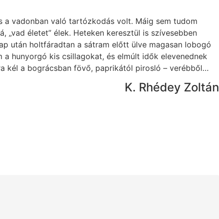
és a vadonban való tartózkodás volt. Máig sem tudom
 „vad életet” élek. Heteken keresztül is szívesebben
ap után holtfáradtan a sátram előtt ülve magasan lobogó
a hunyorgó kis csillagokat, és elmúlt idők elevenednek
ra kél a bográcsban fövő, paprikától pirosló – verébből…
K. Rhédey Zoltán