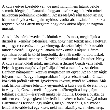
A kutya egyre közelebb van, de még mindig nem látunk belőle
semmit. Idegtépő pillanatok, ahogyan a száraz ágak között minél
halkabban próbálunk közelíteni. Az izzadságtól rám tapadt az ing,
hátamon folyik a víz, ujjaim nyirkos szorításában szinte fuldoklik a
fegyver. Noha Guszti megkért, hogy csak akkor lőjek, ha nagyon
muszáj.
A csaholás már közvetlenül előttünk van, és most, meghalljuk a
disznót is: kemény röffenéssel jelzi, hogy nem tetszik neki a helyzet,
majd egy reccsenés, a kutya vinnyog, de aztán folytatódik tovább
minden elölről. Egy-egy pillanatra már Zotyát is látjuk. Három
egymásra borult fa körül forgolódik, de a fák mellé hordott tuskók
miatt nem látunk rendesen. Közelebb lopakodunk. Öt méter. Négy.
A kutya ismét oldalt ugrik, meglátom a disznót Guszti válla felett.
Fejének gyors csapásával próbálja elűzni a csaholó veszedelmet.
Barátom hátrapillant, kezével nyugtatóan int egyet. Az eb nem tágít:
folyamatosan és egyre hangosabban állítja a sebzett vadat. Guszti
közelebb próbál csúszni. Igyekszem követni, minél halkabban. Már
csak három méterre lehetünk egymástól, a kutya ugrál, de érzi, hogy
itt vagyunk, Guszti emeli a fegyvert… félreugrik a kutya, újra
feltűnik a disznó – észrevett minket és indul is. Dörren a puska, de
mit sem ér: a fergetegként közeledő kan véresen habzó szájjal rohan
Gusztinak és feldönti, egy kiáltás, megbillenek én is, a disznót a
lendület továbbviszi egy kissé, neki nem akadály ez a nehéz terep.