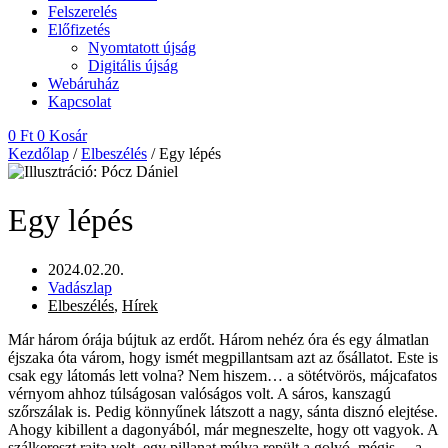
Felszerelés
Előfizetés
Nyomtatott újság
Digitális újság
Webáruház
Kapcsolat
0
Ft
0
Kosár
Kezdőlap
/
Elbeszélés
/ Egy lépés
Egy lépés
2024.02.20.
Vadászlap
Elbeszélés
,
Hírek
Már három órája bújtuk az erdőt. Három nehéz óra és egy álmatlan
éjszaka óta várom, hogy ismét megpillantsam azt az ősállatot. Este is
csak egy látomás lett volna? Nem hiszem… a sötétvörös, májcafatos
vérnyom ahhoz túlságosan valóságos volt. A sáros, kanszagú
szőrszálak is. Pedig könnyűnek látszott a nagy, sánta disznó elejtése.
Ahogy kibillent a dagonyából, már megneszelte, hogy ott vagyok. A
szálkereszt rajta volt, egy pillanat múlva repült a golyó, mégis… a