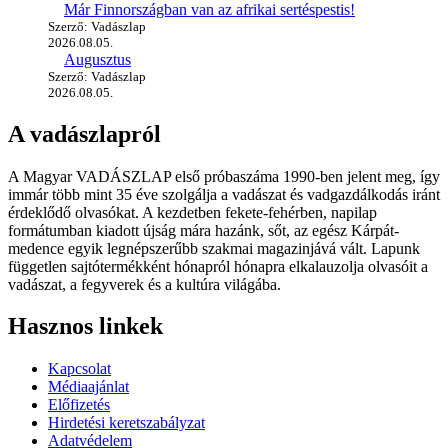
Már Finnországban van az afrikai sertéspestis!
Szerző: Vadászlap
2026.08.05.
Augusztus
Szerző: Vadászlap
2026.08.05.
A vadászlapról
A Magyar VADÁSZLAP első próbaszáma 1990-ben jelent meg, így
immár több mint 35 éve szolgálja a vadászat és vadgazdálkodás iránt
érdeklődő olvasókat. A kezdetben fekete-fehérben, napilap
formátumban kiadott újság mára hazánk, sőt, az egész Kárpát-
medence egyik legnépszerűbb szakmai magazinjává vált. Lapunk
független sajtótermékként hónapról hónapra elkalauzolja olvasóit a
vadászat, a fegyverek és a kultúra világába.
Hasznos linkek
Kapcsolat
Médiaajánlat
Előfizetés
Hirdetési keretszabályzat
Adatvédelem