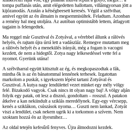
tompa puffanás után, amit elégedetten hallottam, villámgyorsan jött a
kijózanodás. Azután a kétségbeesett keresés. Végül a szélvihar,
amivel együtt az én álmaim is megsemmisültek. Feladtam. Azonban
a remény hal meg utoljára. Az autóban optimistább lettem, átfagyott
tagjaim is felengedtek.
Ma reggel már Gusztival és Zotyával, a vérebbel állunk a rálövés
helyén, és rajtam újra úrrá lett a vadászláz. Remegve mutattam meg
a rálövés helyét és a menekülés irányát, még a fogam is vacogni
kezdett, de nem a hidegtől. Zotya nagy lelkesedéssel vette fel a
nyomot. Gyerünk utána!
A szélviharral együtt kitisztult az ég, és megkopaszodtak a fák,
mintha ők is az én bánatommal lennének terhesek. Izgatottan
markolom a puskát, s igyekszem lépést tartani Zotyával és
Gusztival. A kutya nagy lendülettel vezet minket egy mély völgy
felé. Bizakodó vagyok. Csak nincs itt olyan nagy baj! A völgy alján
folyik egy patak, ott lesz a disznó, gondoltam – rosszul. A patakon
átkelve a kan nekiindult a sziklás meredélynek. Egy-egy vércsepp,
kenés a sziklákon, csúszások nyoma… Guszti nem lankad, Zotyát
viszi a lendület, csak nekem ugrik ki a torkomon a szívem. Nem
szoktam hozzá én az ilyesmihez…
Az oldal tetején kefesűrű fenyves. Újra álmodozni kezdek.