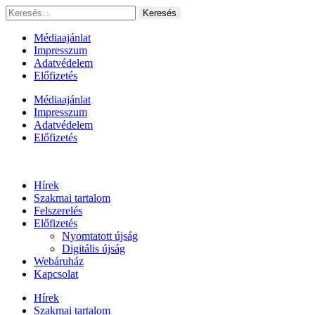
Ugrás
Keresés:
a
tartalomhoz
Médiaajánlat
Impresszum
Adatvédelem
Előfizetés
Médiaajánlat
Impresszum
Adatvédelem
Előfizetés
Hírek
Szakmai tartalom
Felszerelés
Előfizetés
Nyomtatott újság
Digitális újság
Webáruház
Kapcsolat
Hírek
Szakmai tartalom