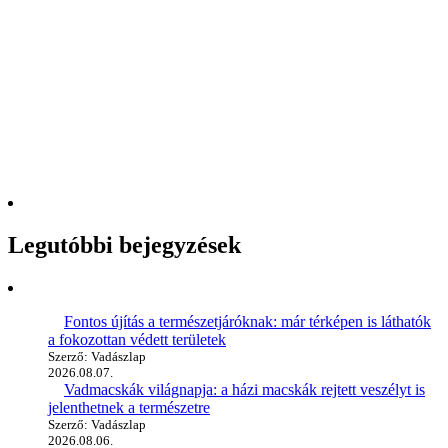
Legutóbbi bejegyzések
Fontos újítás a természetjáróknak: már térképen is láthatók
a fokozottan védett területek
Szerző: Vadászlap
2026.08.07.
Vadmacskák világnapja: a házi macskák rejtett veszélyt is
jelenthetnek a természetre
Szerző: Vadászlap
2026.08.06.