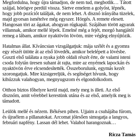
Megfordulna, hogy újra támadjon, de nem tud, megbotlik… Tátott
szájjal, hörögve perdül vissza. Sietve emelem a golyóst, lépnék,
hogy jobb pozíciót találjak, de nem lehet. A disznó irányába tüzelek,
majd gyorsan ismételve még egyszer. Hörgés. A remete elesett.
Hangosan töri az ágakat, ahogyan rúgkapál. Szájában törött agyarak
villannak, amikor mellé lépek. Emelné még a fejét, morgó hangjától
remeg a lábam, amikor nyaktövön lövöm, mire végleg elnyújtózik.
Hatalmas állat. Kíváncsian vizsgálgatjuk: mája szélét és a gyomra
egy részét ütötte át az első lövedék, amikor belelépett a lövésbe.
Guszti első találata a nyaka jobb oldali részét érte, de valami isteni
csoda folytán üresen suhant át rajta, mire az enyémek lapockán és
nyaktövön érve elcsendesítették. Összeborulunk, egymás kezét
szorongatjuk. Mire kizsigereljük, és segítséget hívunk, hogy
kihúzzuk valahogyan, megnyugszom és elgondolkodom.
Otthon biztos főhelyre kerül majd, mely meg is illeti. Az első
disznóm, amit vérebbel kerestünk utána és az első, amelyik meg is
támadott.
Leülök mellé és nézem. Békésen pihen. Ujjaim a csuhájába fúrom,
és újraélem a pillanatokat. Arcomat jólesően simogatja a langyos,
februári napfény. Lassan dél lehet. Valahol harangoznak…
Ricza Tamás