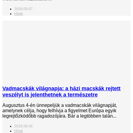
2026.08.07.
Hírek
Vadmacskák világnapja: a házi macskák rejtett
veszélyt is jelenthetnek a természetre
Augusztus 4-én ünnepeljük a vadmacskák világnapját,
amelynek célja, hogy felhívja a figyelmet Európa egyik
legrejtőzködőbb ragadozójára. Bár a legtöbben talán...
2026.08.06.
Hírek