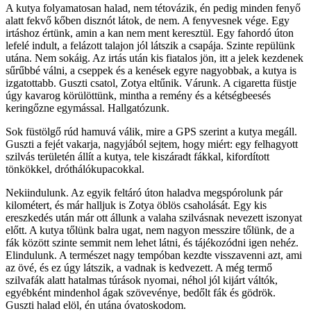
A kutya folyamatosan halad, nem tétovázik, én pedig minden fenyő
alatt fekvő kőben disznót látok, de nem. A fenyvesnek vége. Egy
irtáshoz értünk, amin a kan nem ment keresztül. Egy fahordó úton
lefelé indult, a felázott talajon jól látszik a csapája. Szinte repülünk
utána. Nem sokáig. Az irtás után kis fiatalos jön, itt a jelek kezdenek
sűrűbbé válni, a cseppek és a kenések egyre nagyobbak, a kutya is
izgatottabb. Guszti csatol, Zotya eltűnik. Várunk. A cigaretta füstje
úgy kavarog körülöttünk, mintha a remény és a kétségbeesés
keringőzne egymással. Hallgatózunk.
Sok füstölgő rúd hamuvá válik, mire a GPS szerint a kutya megáll.
Guszti a fejét vakarja, nagyjából sejtem, hogy miért: egy felhagyott
szilvás területén állít a kutya, tele kiszáradt fákkal, kifordított
tönkökkel, dróthálókupacokkal.
Nekiindulunk. Az egyik feltáró úton haladva megspórolunk pár
kilométert, és már halljuk is Zotya öblös csaholását. Egy kis
ereszkedés után már ott állunk a valaha szilvásnak nevezett iszonyat
előtt. A kutya tőlünk balra ugat, nem nagyon messzire tőlünk, de a
fák között szinte semmit nem lehet látni, és tájékozódni igen nehéz.
Elindulunk. A természet nagy tempóban kezdte visszavenni azt, ami
az övé, és ez úgy látszik, a vadnak is kedvezett. A még termő
szilvafák alatt hatalmas túrások nyomai, néhol jól kijárt váltók,
egyébként mindenhol ágak szövevénye, bedőlt fák és gödrök.
Guszti halad elöl, én utána óvatoskodom.