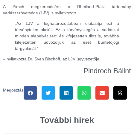
A Pirsch megkeresésére a Rheiland-Pfalz tartomány
vadászszövetsége (LJV) is nyilatkozott.
„Az LJV a leghatározottabban elutasítja ezt a
törvénytelen akciót. Ez a törvényszegés a vadászat
minden alapelvét sérti és kifejezetten tilos is, továbbá
kifejezetten üdvözöljük az eset büntetőjogi
tárgyalását.”
– nyilatkozta Dr. Sven Bischoff, az LJV ügyvezetője.
Pindroch Bálint
Megosztás
További hírek