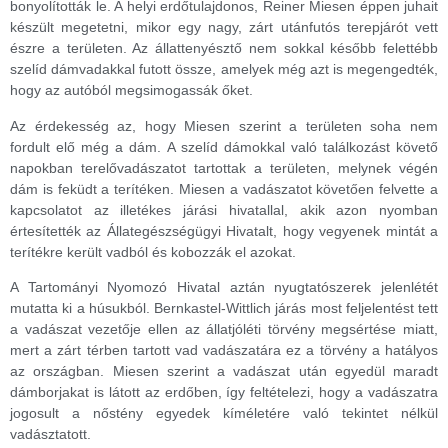
bonyolították le. A helyi erdőtulajdonos, Reiner Miesen éppen juhait
készült megetetni, mikor egy nagy, zárt utánfutós terepjárót vett
észre a területen. Az állattenyésztő nem sokkal később felettébb
szelíd dámvadakkal futott össze, amelyek még azt is megengedték,
hogy az autóból megsimogassák őket.
Az érdekesség az, hogy Miesen szerint a területen soha nem
fordult elő még a dám. A szelíd dámokkal való találkozást követő
napokban terelővadászatot tartottak a területen, melynek végén
dám is feküdt a terítéken. Miesen a vadászatot követően felvette a
kapcsolatot az illetékes járási hivatallal, akik azon nyomban
értesítették az Állategészségügyi Hivatalt, hogy vegyenek mintát a
terítékre került vadból és kobozzák el azokat.
A Tartományi Nyomozó Hivatal aztán nyugtatószerek jelenlétét
mutatta ki a húsukból. Bernkastel-Wittlich járás most feljelentést tett
a vadászat vezetője ellen az állatjóléti törvény megsértése miatt,
mert a zárt térben tartott vad vadászatára ez a törvény a hatályos
az országban. Miesen szerint a vadászat után egyedül maradt
dámborjakat is látott az erdőben, így feltételezi, hogy a vadászatra
jogosult a nőstény egyedek kíméletére való tekintet nélkül
vadásztatott.