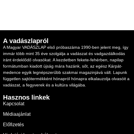
A vadászlapról
A Magyar VADÁSZLAP első próbaszáma 1990-ben jelent meg, így
immár több mint 35 éve szolgálja a vadászat és vadgazdálkodás
iránt érdeklődő olvasókat. A kezdetben fekete-fehérben, napilap
formátumban kiadott újság mára hazánk, sőt, az egész Kárpát-
medence egyik legnépszerűbb szakmai magazinjává vált. Lapunk
független sajtótermékként hónapról hónapra elkalauzolja olvasóit a
vadászat, a fegyverek és a kultúra világába.
Hasznos linkek
Kapcsolat
Médiaajánlat
Előfizetés