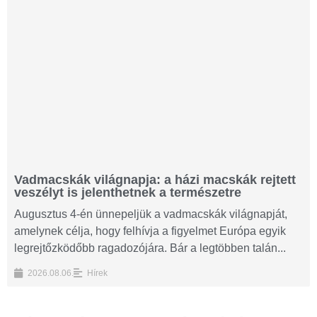
Vadmacskák világnapja: a házi macskák rejtett
veszélyt is jelenthetnek a természetre
Augusztus 4-én ünnepeljük a vadmacskák világnapját,
amelynek célja, hogy felhívja a figyelmet Európa egyik
legrejtőzködőbb ragadozójára. Bár a legtöbben talán...
2026.08.06.
Hírek