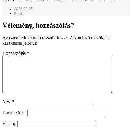
2026.08.06.
Hírek
Vélemény, hozzászólás?
Az e-mail címet nem tesszük közzé.
A kötelező mezőket
*
karakterrel jelöltük
Hozzászólás
*
Név
*
E-mail cím
*
Honlap