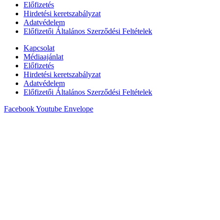
Előfizetés
Hirdetési keretszabályzat
Adatvédelem
Előfizetői Általános Szerződési Feltételek
Kapcsolat
Médiaajánlat
Előfizetés
Hirdetési keretszabályzat
Adatvédelem
Előfizetői Általános Szerződési Feltételek
Facebook
Youtube
Envelope