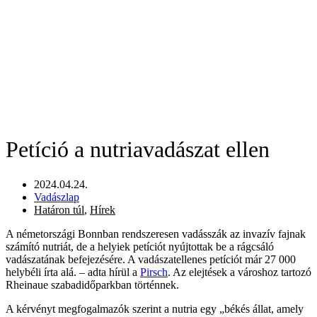
Petíció a nutriavadászat ellen
2024.04.24.
Vadászlap
Határon túl
,
Hírek
A németországi Bonnban rendszeresen vadásszák az invazív fajnak
számító nutriát, de a helyiek petíciót nyújtottak be a rágcsáló
vadászatának befejezésére. A vadászatellenes petíciót már 27 000
helybéli írta alá. – adta hírül a
Pirsch
. Az elejtések a városhoz tartozó
Rheinaue szabadidőparkban történnek.
A kérvényt megfogalmazók szerint a nutria egy „békés állat, amely