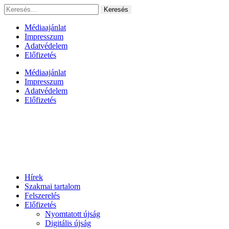
Ugrás
Keresés:
a
tartalomhoz
Médiaajánlat
Impresszum
Adatvédelem
Előfizetés
Médiaajánlat
Impresszum
Adatvédelem
Előfizetés
Hírek
Szakmai tartalom
Felszerelés
Előfizetés
Nyomtatott újság
Digitális újság