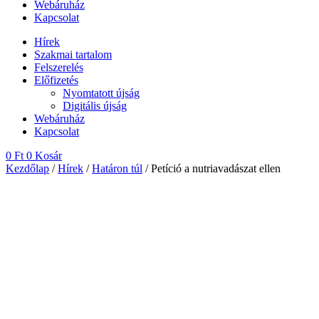
Webáruház
Kapcsolat
Hírek
Szakmai tartalom
Felszerelés
Előfizetés
Nyomtatott újság
Digitális újság
Webáruház
Kapcsolat
0
Ft
0
Kosár
Kezdőlap
/
Hírek
/
Határon túl
/ Petíció a nutriavadászat ellen