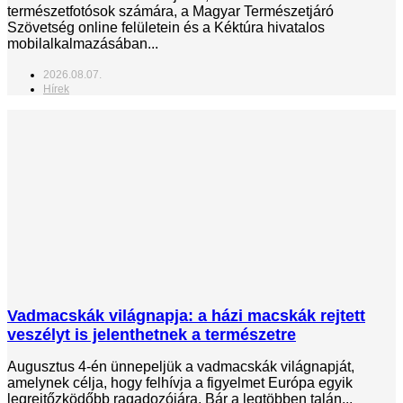
természetfotósok számára, a Magyar Természetjáró
Szövetség online felületein és a Kéktúra hivatalos
mobilalkalmazásában...
2026.08.07.
Hírek
Vadmacskák világnapja: a házi macskák rejtett
veszélyt is jelenthetnek a természetre
Augusztus 4-én ünnepeljük a vadmacskák világnapját,
amelynek célja, hogy felhívja a figyelmet Európa egyik
legrejtőzködőbb ragadozójára. Bár a legtöbben talán...