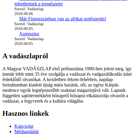
jelenthetnek a természetre
Szerző: Vadászlap
2026.08.06.
Már Finnországban van az afrikai sertéspestis!
Szerző: Vadászlap
2026.08.05.
Augusztus
Szerző: Vadászlap
2026.08.05.
A vadászlapról
A Magyar VADÁSZLAP első próbaszáma 1990-ben jelent meg, így
immár több mint 35 éve szolgálja a vadászat és vadgazdálkodás iránt
érdeklődő olvasókat. A kezdetben fekete-fehérben, napilap
formátumban kiadott újság mára hazánk, sőt, az egész Kárpát-
medence egyik legnépszerűbb szakmai magazinjává vált. Lapunk
független sajtótermékként hónapról hónapra elkalauzolja olvasóit a
vadászat, a fegyverek és a kultúra világába.
Hasznos linkek
Kapcsolat
Médiaajánlat