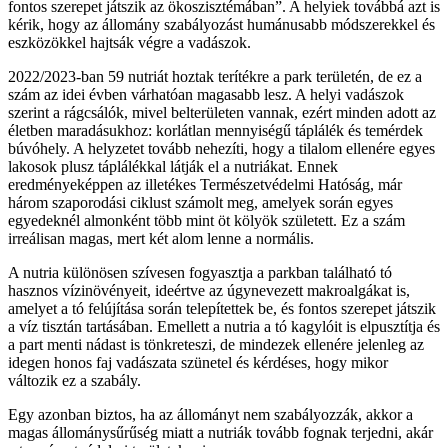
fontos szerepet játszik az ökoszisztémában”. A helyiek továbbá azt is
kérik, hogy az állomány szabályozást humánusabb módszerekkel és
eszközökkel hajtsák végre a vadászok.
2022/2023-ban 59 nutriát hoztak terítékre a park területén, de ez a
szám az idei évben várhatóan magasabb lesz. A helyi vadászok
szerint a rágcsálók, mivel belterületen vannak, ezért minden adott az
életben maradásukhoz: korlátlan mennyiségű táplálék és temérdek
búvóhely. A helyzetet tovább nehezíti, hogy a tilalom ellenére egyes
lakosok plusz táplálékkal látják el a nutriákat. Ennek
eredményeképpen az illetékes Természetvédelmi Hatóság, már
három szaporodási ciklust számolt meg, amelyek során egyes
egyedeknél almonként több mint öt kölyök született. Ez a szám
irreálisan magas, mert két alom lenne a normális.
A nutria különösen szívesen fogyasztja a parkban található tó
hasznos vízinövényeit, ideértve az úgynevezett makroalgákat is,
amelyet a tó felújítása során telepítettek be, és fontos szerepet játszik
a víz tisztán tartásában. Emellett a nutria a tó kagylóit is elpusztítja és
a part menti nádast is tönkreteszi, de mindezek ellenére jelenleg az
idegen honos faj vadászata szünetel és kérdéses, hogy mikor
változik ez a szabály.
Egy azonban biztos, ha az állományt nem szabályozzák, akkor a
magas állománysűrűség miatt a nutriák tovább fognak terjedni, akár