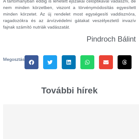
A tartományban eddig is lehetett éjszakai céloptikával vadászni, de
nem minden körzetben, viszont a törvénymódosítás egyesített
minden körzetet. Az új rendelet most egységesíti vaddisznóra,
ragadozókra és az árvízvédelmi gátakat veszélyeztető invazív
fajnak számító nutriák vadászatát.
Pindroch Bálint
Megosztás
További hírek