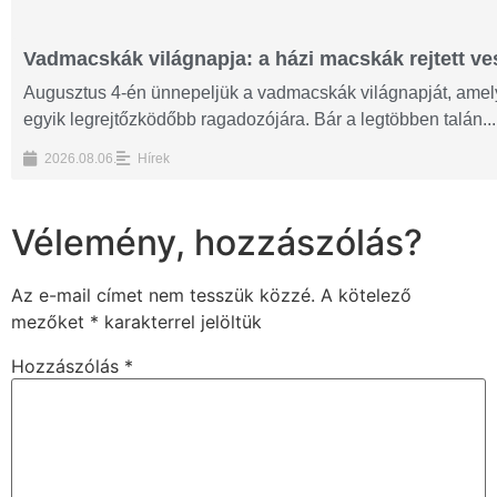
Vadmacskák világnapja: a házi macskák rejtett ves
Augusztus 4-én ünnepeljük a vadmacskák világnapját, amelyn
egyik legrejtőzködőbb ragadozójára. Bár a legtöbben talán...
2026.08.06.
Hírek
Vélemény, hozzászólás?
Az e-mail címet nem tesszük közzé.
A kötelező
mezőket
*
karakterrel jelöltük
Hozzászólás
*