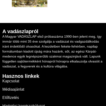
A vadászlapról
A Magyar VADÁSZLAP első próbaszáma 1990-ben jelent meg, így
immár több mint 35 éve szolgálja a vadászat és vadgazdálkodás
iránt érdeklődő olvasókat. A kezdetben fekete-fehérben, napilap
formátumban kiadott újság mára hazánk, sőt, az egész Kárpát-
medence egyik legnépszerűbb szakmai magazinjává vált. Lapunk
független sajtótermékként hónapról hónapra elkalauzolja olvasóit a
vadászat, a fegyverek és a kultúra világába.
Hasznos linkek
Kapcsolat
Médiaajánlat
Előfizetés
Hirdetési keretszabályzat