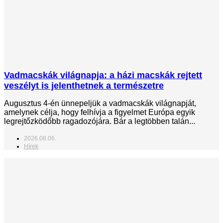
Vadmacskák világnapja: a házi macskák rejtett
veszélyt is jelenthetnek a természetre
Augusztus 4-én ünnepeljük a vadmacskák világnapját,
amelynek célja, hogy felhívja a figyelmet Európa egyik
legrejtőzködőbb ragadozójára. Bár a legtöbben talán...
2026.08.06.
Hírek