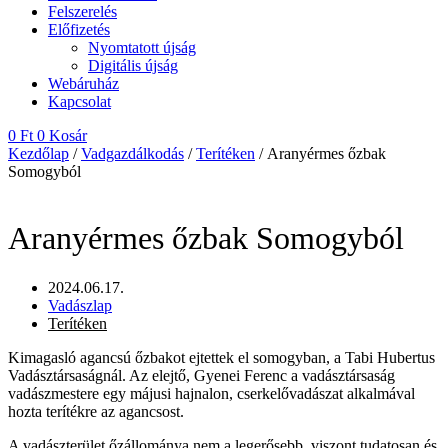
Felszerelés
Előfizetés
Nyomtatott újság
Digitális újság
Webáruház
Kapcsolat
0
Ft
0
Kosár
Kezdőlap
/
Vadgazdálkodás
/
Terítéken
/ Aranyérmes őzbak
Somogyból
Aranyérmes őzbak Somogyból
2024.06.17.
Vadászlap
Terítéken
Kimagasló agancsú őzbakot ejtettek el somogyban, a Tabi Hubertus
Vadásztársaságnál. Az elejtő, Gyenei Ferenc a vadásztársaság
vadászmestere egy májusi hajnalon, cserkelővadászat alkalmával
hozta terítékre az agancsost.
A vadászterület őzállománya nem a legerősebb, viszont tudatosan és