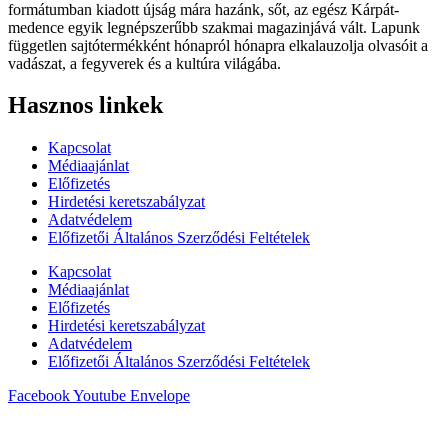
formátumban kiadott újság mára hazánk, sőt, az egész Kárpát-
medence egyik legnépszerűbb szakmai magazinjává vált. Lapunk
független sajtótermékként hónapról hónapra elkalauzolja olvasóit a
vadászat, a fegyverek és a kultúra világába.
Hasznos linkek
Kapcsolat
Médiaajánlat
Előfizetés
Hirdetési keretszabályzat
Adatvédelem
Előfizetői Általános Szerződési Feltételek
Kapcsolat
Médiaajánlat
Előfizetés
Hirdetési keretszabályzat
Adatvédelem
Előfizetői Általános Szerződési Feltételek
Facebook
Youtube
Envelope