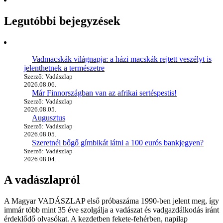
Legutóbbi bejegyzések
Vadmacskák világnapja: a házi macskák rejtett veszélyt is
jelenthetnek a természetre
Szerző: Vadászlap
2026.08.06.
Már Finnországban van az afrikai sertéspestis!
Szerző: Vadászlap
2026.08.05.
Augusztus
Szerző: Vadászlap
2026.08.05.
Szeretnél bőgő gímbikát látni a 100 eurós bankjegyen?
Szerző: Vadászlap
2026.08.04.
A vadászlapról
A Magyar VADÁSZLAP első próbaszáma 1990-ben jelent meg, így
immár több mint 35 éve szolgálja a vadászat és vadgazdálkodás iránt
érdeklődő olvasókat. A kezdetben fekete-fehérben, napilap