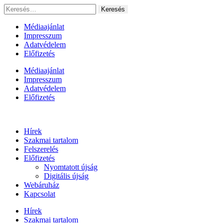
Ugrás
Keresés:
a
tartalomhoz
Médiaajánlat
Impresszum
Adatvédelem
Előfizetés
Médiaajánlat
Impresszum
Adatvédelem
Előfizetés
Hírek
Szakmai tartalom
Felszerelés
Előfizetés
Nyomtatott újság
Digitális újság
Webáruház
Kapcsolat
Hírek
Szakmai tartalom