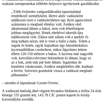
szakmai szempontokat előtérbe helyezve igyekeznek gazdálkodni.
,,Több évtizedes vadgazdálkodási tapasztalattal
rendelkező személyként, illetve aktív vadászként
találkozni ezen a vadászterületen egy ilyen agancsárral
számomra is megható élmény volt. Amikor első
alkalommal láttam a bakot, nem volt lehetőségem
jobban megfigyelni. Hetek elteltével sikerült újra
találkoznom vele. Ekkor már nálam volt a spektív és
meg tudtam nézni, mit is visel a fején a dalia. Teltek a
napok és hetek, egyik hajnalban egy háromhektáros
lucernatáblában cserkeltem, mikor figyelmes lettem
tőlem 120-150 méterre a bakra. A lucerna már nagyobb
volt, keresőtávcsövemet felemeltem és láttam, hogy ez
az a bak, amit már pár hete láttam. Izgatottan de
kimérten várakoztam. Amikor megfelelően állt, leadtam
a lövést. Szívesen gondolok vissza a vadászat megható
pillanataira.”
– mondta el lapunknak Gyenei Ferenc.
A vadászati hatóság által végzett hivatalos bírálaton a trófea 24 órás
tömege 535 gramm lett, 143,78 CIC pontot kapott és közép
korosztályba sorolták.