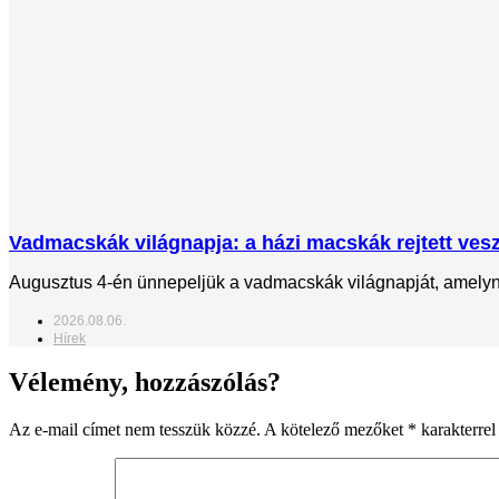
Vadmacskák világnapja: a házi macskák rejtett veszé
Augusztus 4-én ünnepeljük a vadmacskák világnapját, amelynek
2026.08.06.
Hírek
Vélemény, hozzászólás?
Az e-mail címet nem tesszük közzé.
A kötelező mezőket
*
karakterrel 