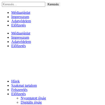
Ugrás
Keresés:
a
tartalomhoz
Médiaajánlat
Impresszum
Adatvédelem
Előfizetés
Médiaajánlat
Impresszum
Adatvédelem
Előfizetés
Hírek
Szakmai tartalom
Felszerelés
Előfizetés
Nyomtatott újság
Digitális újság