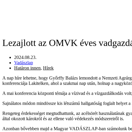
Lezajlott az OMVK éves vadgazdá
2024.08.23.
Vadászlap
Határon innen
,
Hírek
A nap híre lehetne, hogy Győrffy Balázs lemondott a Nemzeti Agrár
konferenciája Lakitelken, ahol a szakmai nap után, holnap a nagykö
A mai konferencia központi témája a vízivad és a vízgazdálkodás volt,
Sajnálatos módon mindössze kis létszámú hallgatóság foglalt helyet 
Rengeteg érdekességet megtudhattunk, az acélsörét használatának gyako
által okozott károkról és az ellene való védekezés módszereiről is.
Azonban bővebben majd a Magyar VADÁSZLAP-ban számolunk be a ko