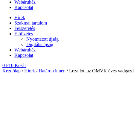
Webáruház
Kapcsolat
Hírek
Szakmai tartalom
Felszerelés
Előfizetés
Nyomtatott újság
Digitális újság
Webáruház
Kapcsolat
0
Ft
0
Kosár
Kezdőlap
/
Hírek
/
Határon innen
/ Lezajlott az OMVK éves vadgazdá