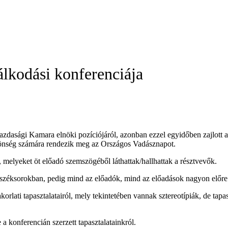
lkodási konferenciája
gazdasági Kamara elnöki pozíciójáról, azonban ezzel egyidőben zajlot
zönség számára rendezik meg az Országos Vadásznapot.
 melyeket öt előadó szemszögéből láthattak/hallhattak a résztvevők.
a széksorokban, pedig mind az előadók, mind az előadások nagyon előre
rlati tapasztalatairól, mely tekintetében vannak sztereotípiák, de tapa
nferencián szerzett tapasztalatainkról.