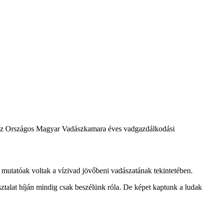
t az Országos Magyar Vadászkamara éves vadgazdálkodási
 mutatóak voltak a vízivad jövőbeni vadászatának tekintetében.
sztalat híján mindig csak beszélünk róla. De képet kaptunk a ludak