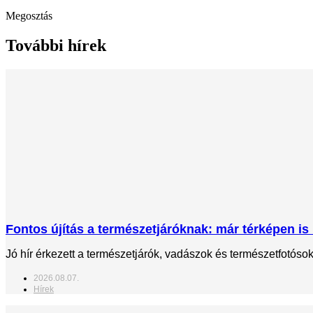
Megosztás
További hírek
Fontos újítás a természetjáróknak: már térképen is 
Jó hír érkezett a természetjárók, vadászok és természetfotós
2026.08.07.
Hírek