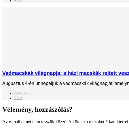
Hírek
Vadmacskák világnapja: a házi macskák rejtett veszé
Augusztus 4-én ünnepeljük a vadmacskák világnapját, amelynek
2026.08.06.
Hírek
Vélemény, hozzászólás?
Az e-mail címet nem tesszük közzé.
A kötelező mezőket
*
karakterrel 