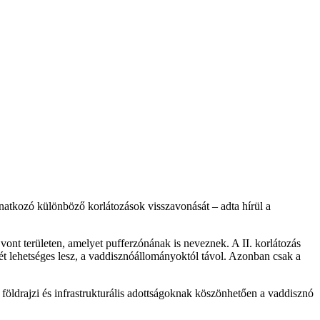
atkozó különböző korlátozások visszavonását – adta hírül a
á vont területen, amelyet pufferzónának is neveznek. A II. korlátozás
mét lehetséges lesz, a vaddisznóállományoktól távol. Azonban csak a
öldrajzi és infrastrukturális adottságoknak köszönhetően a vaddisznó