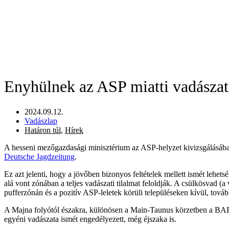
Enyhülnek az ASP miatti vadászat
2024.09.12.
Vadászlap
Határon túl
,
Hírek
A hesseni mezőgazdasági minisztérium az ASP-helyzet kivizsgálásában
Deutsche Jagdzeitung
.
Ez azt jelenti, hogy a jövőben bizonyos feltételek mellett ismét lehets
alá vont zónában a teljes vadászati tilalmat feloldják. A csülkösvad 
pufferzónán és a pozitív ASP-leletek körüli településeken kívül, továb
A Majna folyótól északra, különösen a Main-Taunus körzetben a BAB 6
egyéni vadászata ismét engedélyezett, még éjszaka is.