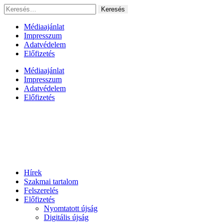
Ugrás
Keresés:
a
tartalomhoz
Médiaajánlat
Impresszum
Adatvédelem
Előfizetés
Médiaajánlat
Impresszum
Adatvédelem
Előfizetés
Hírek
Szakmai tartalom
Felszerelés
Előfizetés
Nyomtatott újság
Digitális újság