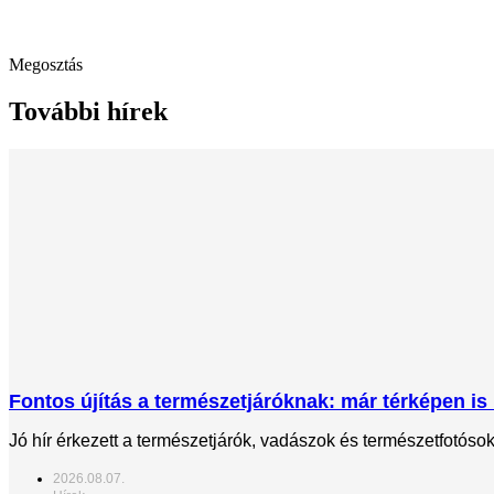
Megosztás
További hírek
Fontos újítás a természetjáróknak: már térképen is 
Jó hír érkezett a természetjárók, vadászok és természetfotós
2026.08.07.