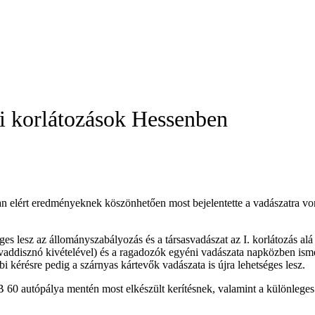
i korlátozások Hessenben
 elért eredményeknek köszönhetően most bejelentette a vadászatra von
éges lesz az állományszabályozás és a társasvadászat az I. korlátozás al
(a vaddisznó kivételével) és a ragadozók egyéni vadászata napközben is
bi kérésre pedig a szárnyas kártevők vadászata is újra lehetséges lesz.
0 autópálya mentén most elkészült kerítésnek, valamint a különleges f