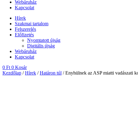
Webáruház
Kapcsolat
Hírek
Szakmai tartalom
Felszerelés
Előfizetés
Nyomtatott újság
Digitális újság
Webáruház
Kapcsolat
0
Ft
0
Kosár
Kezdőlap
/
Hírek
/
Határon túl
/ Enyhülnek az ASP miatti vadászati 