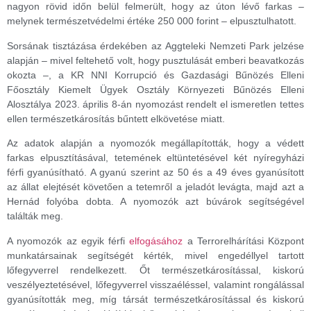
nagyon rövid időn belül felmerült, hogy az úton lévő farkas –
melynek természetvédelmi értéke 250 000 forint – elpusztulhatott.
Sorsának tisztázása érdekében az Aggteleki Nemzeti Park jelzése
alapján – mivel feltehető volt, hogy pusztulását emberi beavatkozás
okozta –, a KR NNI Korrupció és Gazdasági Bűnözés Elleni
Főosztály Kiemelt Ügyek Osztály Környezeti Bűnözés Elleni
Alosztálya 2023. április 8-án nyomozást rendelt el ismeretlen tettes
ellen természetkárosítás bűntett elkövetése miatt.
Az adatok alapján a nyomozók megállapították, hogy a védett
farkas elpusztításával, tetemének eltüntetésével két nyíregyházi
férfi gyanúsítható. A gyanú szerint az 50 és a 49 éves gyanúsított
az állat elejtését követően a tetemről a jeladót levágta, majd azt a
Hernád folyóba dobta. A nyomozók azt búvárok segítségével
találták meg.
A nyomozók az egyik férfi
elfogásához
a Terrorelhárítási Központ
munkatársainak segítségét kérték, mivel engedéllyel tartott
lőfegyverrel rendelkezett. Őt természetkárosítással, kiskorú
veszélyeztetésével, lőfegyverrel visszaéléssel, valamint rongálással
gyanúsították meg, míg társát természetkárosítással és kiskorú