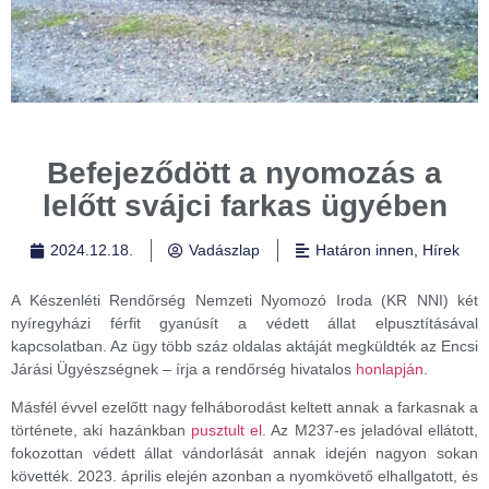
Befejeződött a nyomozás a
lelőtt svájci farkas ügyében
2024.12.18.
Vadászlap
Határon innen
,
Hírek
A Készenléti Rendőrség Nemzeti Nyomozó Iroda (KR NNI) két
nyíregyházi férfit gyanúsít a védett állat elpusztításával
kapcsolatban. Az ügy több száz oldalas aktáját megküldték az Encsi
Járási Ügyészségnek – írja a rendőrség hivatalos
honlapján
.
Másfél évvel ezelőtt nagy felháborodást keltett annak a farkasnak a
története, aki hazánkban
pusztult el
. Az M237-es jeladóval ellátott,
fokozottan védett állat vándorlását annak idején nagyon sokan
követték. 2023. április elején azonban a nyomkövető elhallgatott, és