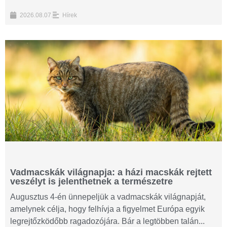
2026.08.07.
Hírek
Vadmacskák világnapja: a házi macskák rejtett
veszélyt is jelenthetnek a természetre
Augusztus 4-én ünnepeljük a vadmacskák világnapját,
amelynek célja, hogy felhívja a figyelmet Európa egyik
legrejtőzködőbb ragadozójára. Bár a legtöbben talán...