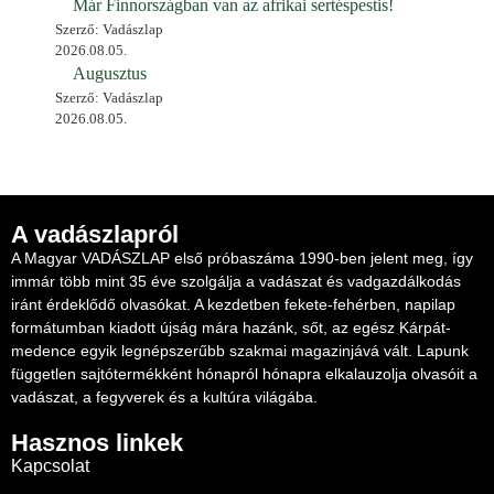
Már Finnországban van az afrikai sertéspestis!
Szerző: Vadászlap
2026.08.05.
Augusztus
Szerző: Vadászlap
2026.08.05.
A vadászlapról
A Magyar VADÁSZLAP első próbaszáma 1990-ben jelent meg, így
immár több mint 35 éve szolgálja a vadászat és vadgazdálkodás
iránt érdeklődő olvasókat. A kezdetben fekete-fehérben, napilap
formátumban kiadott újság mára hazánk, sőt, az egész Kárpát-
medence egyik legnépszerűbb szakmai magazinjává vált. Lapunk
független sajtótermékként hónapról hónapra elkalauzolja olvasóit a
vadászat, a fegyverek és a kultúra világába.
Hasznos linkek
Kapcsolat