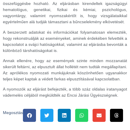
összefüggésbe hozható. Az eljárásban kirendeltek igazságügyi
hematológus, genetikai, fizikai és kémiai, pszichológus,
vagyontárgy, valamint nyomszakértőt is, hogy vizsgálataikkal
egyértelműen alá tudják támasztani a bűncselekmény elkövetését.
A beszerzett adatokat és információkat folyamatosan elemezték,
hogy rekonstruálják az eseményeket, aminek érdekében felvették a
kapcsolatot a svájci hatóságokkal, valamint az eljárásba bevonták a
különböző társhatóságokat is.
Annak ellenére, hogy az események szinte minden mozzanatát
sikerült feltárni, az elpusztult állat hollétét nem tudták megállapítani.
Az aprólékos nyomozati munkájuknak köszönhetően ugyanakkor
teljes képet kaptak a védett farkas elpusztításával kapcsolatban.
A nyomozók az eljárást befejezték, a több száz oldalas iratanyagot
vádemelés céljából megküldték az Encsi Járási Ügyészségnek.
Megosztás