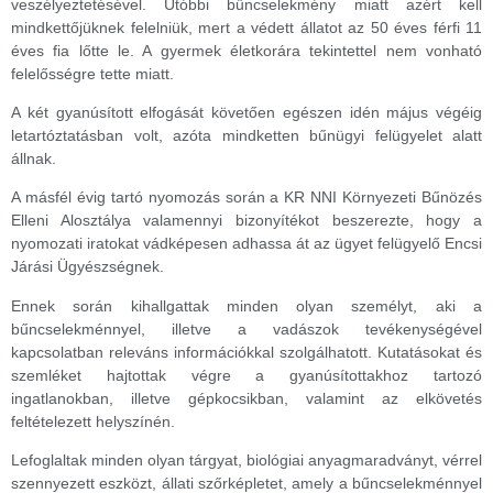
veszélyeztetésével. Utóbbi bűncselekmény miatt azért kell
mindkettőjüknek felelniük, mert a védett állatot az 50 éves férfi 11
éves fia lőtte le. A gyermek életkorára tekintettel nem vonható
felelősségre tette miatt.
A két gyanúsított elfogását követően egészen idén május végéig
letartóztatásban volt, azóta mindketten bűnügyi felügyelet alatt
állnak.
A másfél évig tartó nyomozás során a KR NNI Környezeti Bűnözés
Elleni Alosztálya valamennyi bizonyítékot beszerezte, hogy a
nyomozati iratokat vádképesen adhassa át az ügyet felügyelő Encsi
Járási Ügyészségnek.
Ennek során kihallgattak minden olyan személyt, aki a
bűncselekménnyel, illetve a vadászok tevékenységével
kapcsolatban releváns információkkal szolgálhatott. Kutatásokat és
szemléket hajtottak végre a gyanúsítottakhoz tartozó
ingatlanokban, illetve gépkocsikban, valamint az elkövetés
feltételezett helyszínén.
Lefoglaltak minden olyan tárgyat, biológiai anyagmaradványt, vérrel
szennyezett eszközt, állati szőrképletet, amely a bűncselekménnyel