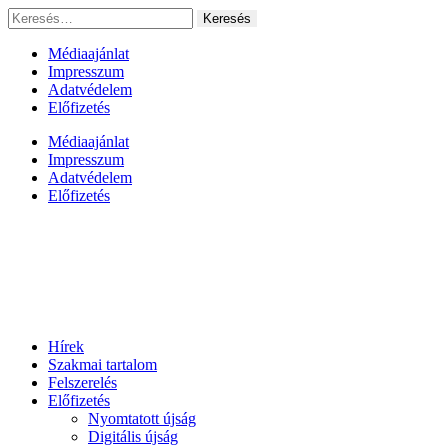
Ugrás
Keresés:
a
tartalomhoz
Médiaajánlat
Impresszum
Adatvédelem
Előfizetés
Médiaajánlat
Impresszum
Adatvédelem
Előfizetés
Hírek
Szakmai tartalom
Felszerelés
Előfizetés
Nyomtatott újság
Digitális újság