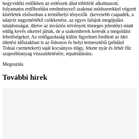
hegyvidéki erdőkben az erdészek által többfelé alkalmazott,
folyamatos erdőborítást eredményező szakmai módszerekkel végzett
kísérletek elsősorban a termőhelyi tényezők (kevesebb csapadék, a
talajvíz nagymértékű csökkenése, az egyes fafajok megújulási
tulajdonságai, illetve az inváziós növények tömeges jelenléte) miatt
eddig kevés sikerrel jártak, de a szakemberek keresik a megoldási
lehetőségeket. Az erdőgazdaság külön figyelmet fordított az idei
ültetési időszakban is az őshonos és helyi termesztésű (például
Tolnai csemetekert) saját kocsányos tölgy, fekete nyár és fehér fűz
szaporítóanyag visszaültetésére, repatriálására.
Megosztás
További hírek