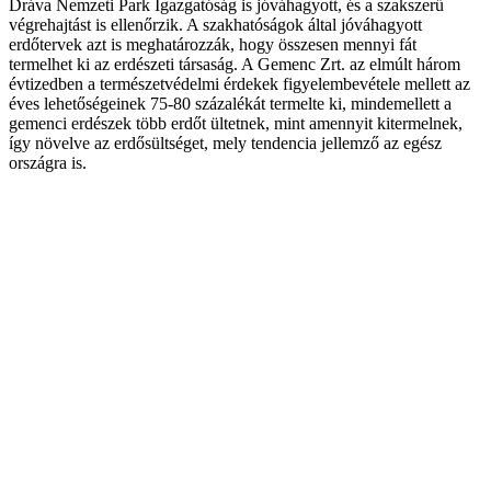
Dráva Nemzeti Park Igazgatóság is jóváhagyott, és a szakszerű
végrehajtást is ellenőrzik. A szakhatóságok által jóváhagyott
erdőtervek azt is meghatározzák, hogy összesen mennyi fát
termelhet ki az erdészeti társaság. A Gemenc Zrt. az elmúlt három
évtizedben a természetvédelmi érdekek figyelembevétele mellett az
éves lehetőségeinek 75-80 százalékát termelte ki, mindemellett a
gemenci erdészek több erdőt ültetnek, mint amennyit kitermelnek,
így növelve az erdősültséget, mely tendencia jellemző az egész
országra is.