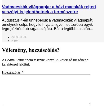
Vadmacskák világnapja: a házi macskák rejtett
veszélyt is jelenthetnek a természetre
Augusztus 4-én ünnepeljük a vadmacskák világnapját,
amelynek célja, hogy felhívja a figyelmet Európa egyik
legrejtőzködőbb ragadozójára. Bár a legtöbben talán...
2026.08.06.
Hírek
Vélemény, hozzászólás?
Az e-mail címet nem tesszük közzé.
A kötelező mezőket
*
karakterrel jelöltük
Hozzászólás
*