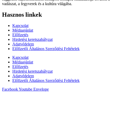
vadászat, a fegyverek és a kultúra világába.
Hasznos linkek
Kapcsolat
Médiaajánlat
Előfizetés
Hirdetési keretszabályzat
Adatvédelem
Előfizetői Általános Szerződési Feltételek
Kapcsolat
Médiaajánlat
Előfizetés
Hirdetési keretszabályzat
Adatvédelem
Előfizetői Általános Szerződési Feltételek
Facebook
Youtube
Envelope