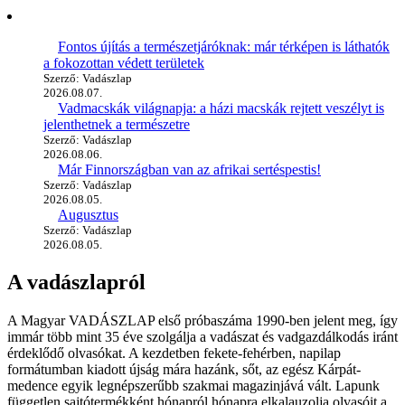
Fontos újítás a természetjáróknak: már térképen is láthatók
a fokozottan védett területek
Szerző: Vadászlap
2026.08.07.
Vadmacskák világnapja: a házi macskák rejtett veszélyt is
jelenthetnek a természetre
Szerző: Vadászlap
2026.08.06.
Már Finnországban van az afrikai sertéspestis!
Szerző: Vadászlap
2026.08.05.
Augusztus
Szerző: Vadászlap
2026.08.05.
A vadászlapról
A Magyar VADÁSZLAP első próbaszáma 1990-ben jelent meg, így
immár több mint 35 éve szolgálja a vadászat és vadgazdálkodás iránt
érdeklődő olvasókat. A kezdetben fekete-fehérben, napilap
formátumban kiadott újság mára hazánk, sőt, az egész Kárpát-
medence egyik legnépszerűbb szakmai magazinjává vált. Lapunk
független sajtótermékként hónapról hónapra elkalauzolja olvasóit a