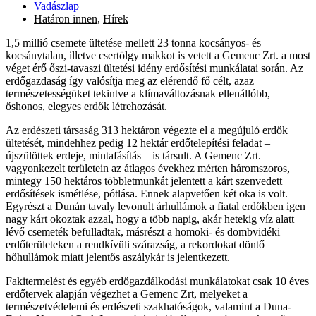
Vadászlap
Határon innen
,
Hírek
1,5 millió csemete ültetése mellett 23 tonna kocsányos- és
kocsánytalan, illetve csertölgy makkot is vetett a Gemenc Zrt. a most
véget érő őszi-tavaszi ültetési idény erdősítési munkálatai során. Az
erdőgazdaság így valósítja meg az elérendő fő célt, azaz
természetességüket tekintve a klímaváltozásnak ellenállóbb,
őshonos, elegyes erdők létrehozását.
Az erdészeti társaság 313 hektáron végezte el a megújuló erdők
ültetését, mindehhez pedig 12 hektár erdőtelepítési feladat –
újszülöttek erdeje, mintafásítás – is társult. A Gemenc Zrt.
vagyonkezelt területein az átlagos évekhez mérten háromszoros,
mintegy 150 hektáros többletmunkát jelentett a kárt szenvedett
erdősítések ismétlése, pótlása. Ennek alapvetően két oka is volt.
Egyrészt a Dunán tavaly levonult árhullámok a fiatal erdőkben igen
nagy kárt okoztak azzal, hogy a több napig, akár hetekig víz alatt
lévő csemeték befulladtak, másrészt a homoki- és dombvidéki
erdőterületeken a rendkívüli szárazság, a rekordokat döntő
hőhullámok miatt jelentős aszálykár is jelentkezett.
Fakitermelést és egyéb erdőgazdálkodási munkálatokat csak 10 éves
erdőtervek alapján végezhet a Gemenc Zrt, melyeket a
természetvédelemi és erdészeti szakhatóságok, valamint a Duna-