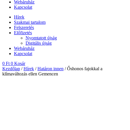
Webáruház
Kapcsolat
Hírek
Szakmai tartalom
Felszerelés
Előfizetés
Nyomtatott újság
Digitális újság
Webáruház
Kapcsolat
0
Ft
0
Kosár
Kezdőlap
/
Hírek
/
Határon innen
/ Őshonos fajokkal a
klímaváltozás ellen Gemencen