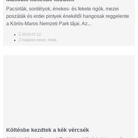
Pacsirták, sordélyok, énekes- és fekete rigók, mezei
poszáták és erdei pintyek énekétől hangosak reggelente
a Körös-Maros Nemzeti Park tájai. Az...
2018.07.12.
Határon innen
,
Hírek
Költésbe kezdtek a kék vércsék