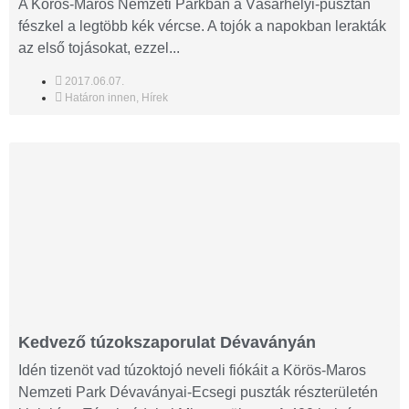
A Körös-Maros Nemzeti Parkban a Vásárhelyi-pusztán
fészkel a legtöbb kék vércse. A tojók a napokban lerakták
az első tojásokat, ezzel...
2017.06.07.
Határon innen
,
Hírek
Kedvező túzokszaporulat Dévaványán
Idén tizenöt vad túzoktojó neveli fiókáit a Körös-Maros
Nemzeti Park Dévaványai-Ecsegi puszták részterületén