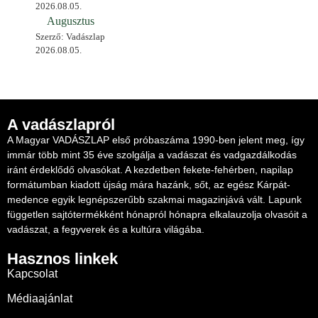
2026.08.05.
Augusztus
Szerző: Vadászlap
2026.08.05.
A vadászlapról
A Magyar VADÁSZLAP első próbaszáma 1990-ben jelent meg, így
immár több mint 35 éve szolgálja a vadászat és vadgazdálkodás
iránt érdeklődő olvasókat. A kezdetben fekete-fehérben, napilap
formátumban kiadott újság mára hazánk, sőt, az egész Kárpát-
medence egyik legnépszerűbb szakmai magazinjává vált. Lapunk
független sajtótermékként hónapról hónapra elkalauzolja olvasóit a
vadászat, a fegyverek és a kultúra világába.
Hasznos linkek
Kapcsolat
Médiaajánlat