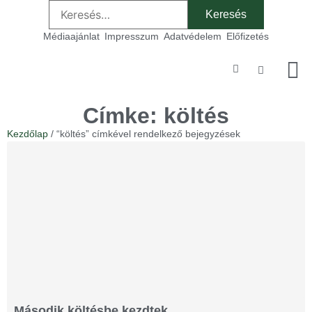
Médiaajánlat
Impresszum
Adatvédelem
Előfizetés
Szakmai
Címke: költés
Kezdőlap
/ “költés” címkével rendelkező bejegyzések
Második költésbe kezdtek