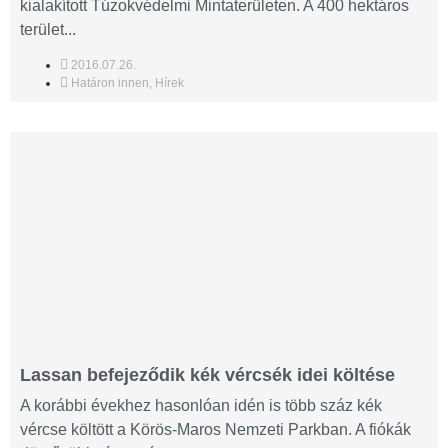
kialakított Túzokvédelmi Mintaterületen. A 400 hektáros
terület...
2016.07.26.
Határon innen
,
Hírek
Lassan befejeződik kék vércsék idei költése
A korábbi évekhez hasonlóan idén is több száz kék
vércse költött a Körös-Maros Nemzeti Parkban. A fiókák