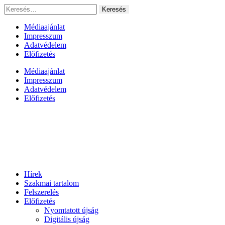
Ugrás
Keresés:
a
tartalomhoz
Médiaajánlat
Impresszum
Adatvédelem
Előfizetés
Médiaajánlat
Impresszum
Adatvédelem
Előfizetés
Hírek
Szakmai tartalom
Felszerelés
Előfizetés
Nyomtatott újság
Digitális újság