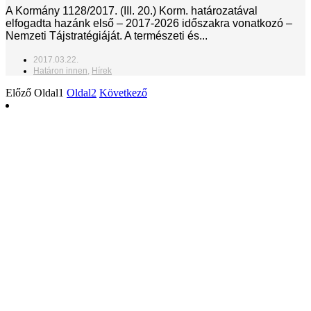
A Kormány 1128/2017. (III. 20.) Korm. határozatával
elfogadta hazánk első – 2017-2026 időszakra vonatkozó –
Nemzeti Tájstratégiáját. A természeti és...
2017.03.22.
Határon innen
,
Hírek
Előző
Oldal
1
Oldal
2
Következő