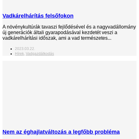
Vadkárelhárítás felsőfokon
A növénykultúrák tavaszi fejlődésével és a nagyvadállomány
új generációk általi gyarapodásával kezdetét veszi a
vadkárelhárítási időszak, ami a vad természetes...
2023.03.22.
Hírek
,
Vadgazdálkodás
Nem az éghajlatváltozás a legfőbb probléma