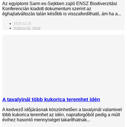
Az egyiptomi Sarm es-Sejkben zajló ENSZ Biodiverzitási
Konferencián kiadott dokumentum szerint az
éghajlatváltozás talán később is visszafordítható, ám ha a...
2018.12.10.
Határon túl
,
Hírek
A tavalyinál több kukorica teremhet idén
A kedvező időjárásnak köszönhetően a tavalyinál valamivel
több kukorica teremhet az idén, napraforgóból pedig a múlt
évihez hasonló mennyiséget takaríthatnak...