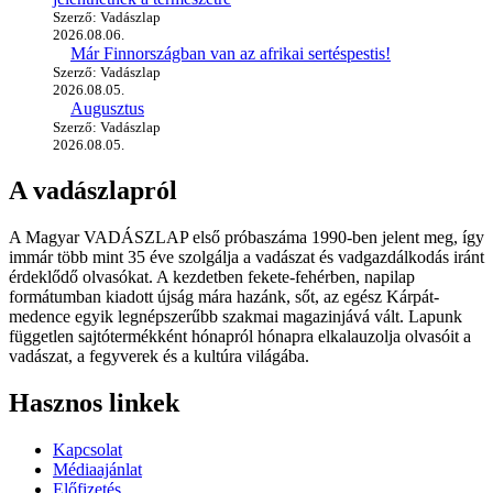
Szerző: Vadászlap
2026.08.06.
Már Finnországban van az afrikai sertéspestis!
Szerző: Vadászlap
2026.08.05.
Augusztus
Szerző: Vadászlap
2026.08.05.
A vadászlapról
A Magyar VADÁSZLAP első próbaszáma 1990-ben jelent meg, így
immár több mint 35 éve szolgálja a vadászat és vadgazdálkodás iránt
érdeklődő olvasókat. A kezdetben fekete-fehérben, napilap
formátumban kiadott újság mára hazánk, sőt, az egész Kárpát-
medence egyik legnépszerűbb szakmai magazinjává vált. Lapunk
független sajtótermékként hónapról hónapra elkalauzolja olvasóit a
vadászat, a fegyverek és a kultúra világába.
Hasznos linkek
Kapcsolat
Médiaajánlat
Előfizetés