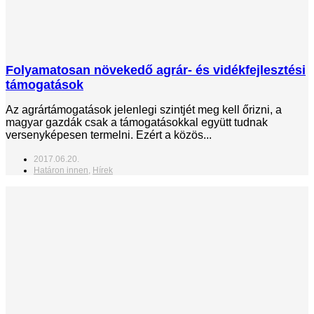
Folyamatosan növekedő agrár- és vidékfejlesztési
támogatások
Az agrártámogatások jelenlegi szintjét meg kell őrizni, a
magyar gazdák csak a támogatásokkal együtt tudnak
versenyképesen termelni. Ezért a közös...
2017.06.20.
Határon innen
,
Hírek