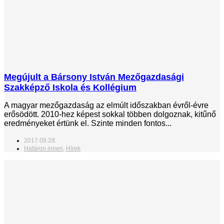
Megújult a Bársony István Mezőgazdasági
Szakképző Iskola és Kollégium
A magyar mezőgazdaság az elmúlt időszakban évről-évre
erősödött. 2010-hez képest sokkal többen dolgoznak, kitűnő
eredményeket értünk el. Szinte minden fontos...
2017.09.28.
Határon innen
,
Hírek