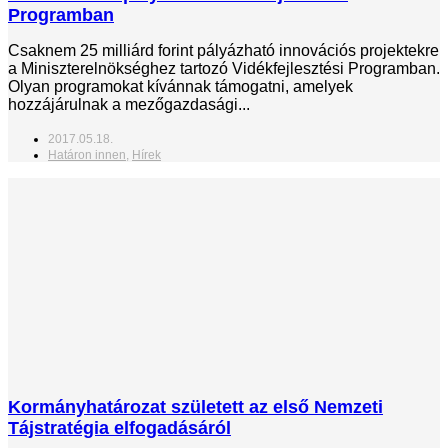
Programban
Csaknem 25 milliárd forint pályázható innovációs projektekre
a Miniszterelnökséghez tartozó Vidékfejlesztési Programban.
Olyan programokat kívánnak támogatni, amelyek
hozzájárulnak a mezőgazdasági...
2017.05.18.
Határon innen
,
Hírek
Kormányhatározat született az első Nemzeti
Tájstratégia elfogadásáról