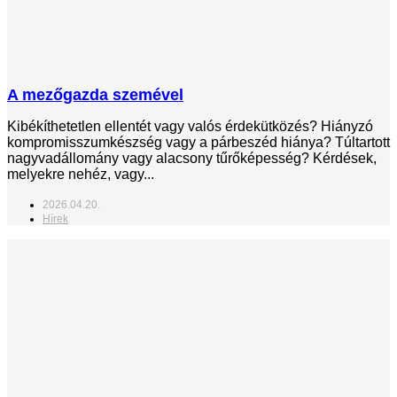
A mezőgazda szemével
Kibékíthetetlen ellentét vagy valós érdekütközés? Hiányzó
kompromisszumkészség vagy a párbeszéd hiánya? Túltartott
nagyvadállomány vagy alacsony tűrőképesség? Kérdések,
melyekre nehéz, vagy...
2026.04.20.
Hírek