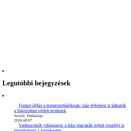
Legutóbbi bejegyzések
Fontos újítás a természetjáróknak: már térképen is láthatók
a fokozottan védett területek
Szerző: Vadászlap
2026.08.07.
Vadmacskák világnapja: a házi macskák rejtett veszélyt is
jelenthetnek a természetre