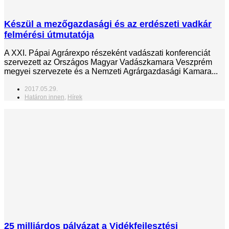
Készül a mezőgazdasági és az erdészeti vadkár
felmérési útmutatója
A XXI. Pápai Agrárexpo részeként vadászati konferenciát
szervezett az Országos Magyar Vadászkamara Veszprém
megyei szervezete és a Nemzeti Agrárgazdasági Kamara...
2017.05.29.
Határon innen
,
Hírek
25 milliárdos pályázat a Vidékfejlesztési