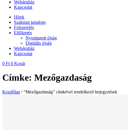
Webáruház
Kapcsolat
Hírek
Szakmai tartalom
Felszerelés
Előfizetés
Nyomtatott újság
Digitális újság
Webáruház
Kapcsolat
0
Ft
0
Kosár
Címke: Mezőgazdaság
Kezdőlap
/ “Mezőgazdaság” címkével rendelkező bejegyzések