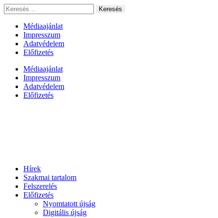
Ugrás
Keresés:
a
tartalomhoz
Médiaajánlat
Impresszum
Adatvédelem
Előfizetés
Médiaajánlat
Impresszum
Adatvédelem
Előfizetés
Hírek
Szakmai tartalom
Felszerelés
Előfizetés
Nyomtatott újság
Digitális újság