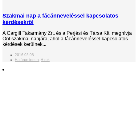
Szakmai nap a fácánneveléssel kapcsolatos
kérdésekről
A Cargill Takarmány Zrt. és a Perjési és Társa Kft. meghívja
Önt szakmai napjára, ahol a fácánneveléssel kapcsolatos
kérdések kerülnek...
2016.03.08.
Határon innen
,
Hírek