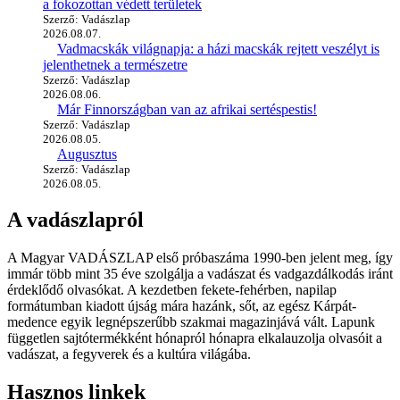
a fokozottan védett területek
Szerző: Vadászlap
2026.08.07.
Vadmacskák világnapja: a házi macskák rejtett veszélyt is
jelenthetnek a természetre
Szerző: Vadászlap
2026.08.06.
Már Finnországban van az afrikai sertéspestis!
Szerző: Vadászlap
2026.08.05.
Augusztus
Szerző: Vadászlap
2026.08.05.
A vadászlapról
A Magyar VADÁSZLAP első próbaszáma 1990-ben jelent meg, így
immár több mint 35 éve szolgálja a vadászat és vadgazdálkodás iránt
érdeklődő olvasókat. A kezdetben fekete-fehérben, napilap
formátumban kiadott újság mára hazánk, sőt, az egész Kárpát-
medence egyik legnépszerűbb szakmai magazinjává vált. Lapunk
független sajtótermékként hónapról hónapra elkalauzolja olvasóit a
vadászat, a fegyverek és a kultúra világába.
Hasznos linkek