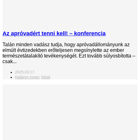
Az apróvadért tenni kell! – konferencia
Talán minden vadász tudja, hogy apróvadállományunk az
elmúlt évtizedekben erőteljesen megsínylette az ember
természetátalakító tevékenységét. Ezt tovább súlyosbította –
csak...
2025.03.17.
Határon innen
,
Hírek