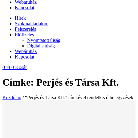
Webáruház
Kapcsolat
Hírek
Szakmai tartalom
Felszerelés
Előfizetés
Nyomtatott újság
Digitális újság
Webáruház
Kapcsolat
0
Ft
0
Kosár
Címke: Perjés és Társa Kft.
Kezdőlap
/ “Perjés és Társa Kft.” címkével rendelkező bejegyzések