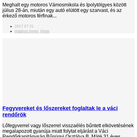
Meghalt egy motoros Vámosmikola és Ipolytölgyes között
július 28-án, miután egy autó elütött egy szarvast, és az
érkező motoros férfinak...
2017.07.31.
Határon innen
,
Hírek
Fegyvereket és lőszereket foglaltak le a váci
rendőrök
Lőfegyverrel vagy lőszerrel visszaélés bűntett elkövetésének
megalapozott gyanúja miatt folytat eljárást a Váci
Rendőrkapitányság Bűnügyi Osztálya B. Máté 31 éves,...