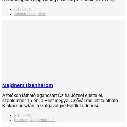
2017.04.10.
Határon innen
,
Hírek
Majdnem tizenhárom
A fotókon látható agancsárt Czifra József ejtette el,
szeptember 15-én, a Pest megyei Csővár mellett található
Klokocspusztán, a Galgavölgye Földtulajdonosi...
2016.09.30.
Terítéken
,
Vadgazdálkodás