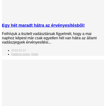
Egy hét maradt hátra az érvényesítésből!
Felhívjuk a tisztelt vadásztársak figyelmét, hogy a mai
naphoz képest már csak egyetlen hét van hátra az állami
vadászjegyek érvényesítési...
2018.02.21.
Határon innen
,
Hírek