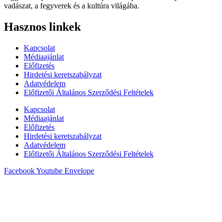
vadászat, a fegyverek és a kultúra világába.
Hasznos linkek
Kapcsolat
Médiaajánlat
Előfizetés
Hirdetési keretszabályzat
Adatvédelem
Előfizetői Általános Szerződési Feltételek
Kapcsolat
Médiaajánlat
Előfizetés
Hirdetési keretszabályzat
Adatvédelem
Előfizetői Általános Szerződési Feltételek
Facebook
Youtube
Envelope