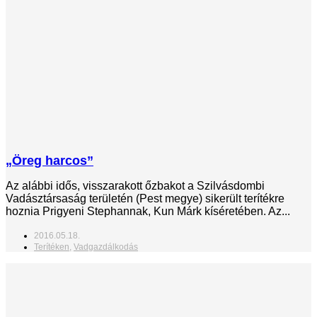
„Öreg harcos”
Az alábbi idős, visszarakott őzbakot a Szilvásdombi
Vadásztársaság területén (Pest megye) sikerült terítékre
hoznia Prigyeni Stephannak, Kun Márk kíséretében. Az...
2016.05.18.
Terítéken
,
Vadgazdálkodás