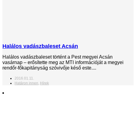
Halálos vadászbaleset Acsán
Halálos vadászbaleset történt a Pest megyei Acsán
vasárnap – erősítette meg az MTI információját a megyei
rendőr-főkapitányság szóvivője késő este....
2016.01.11.
Határon innen
,
Hírek