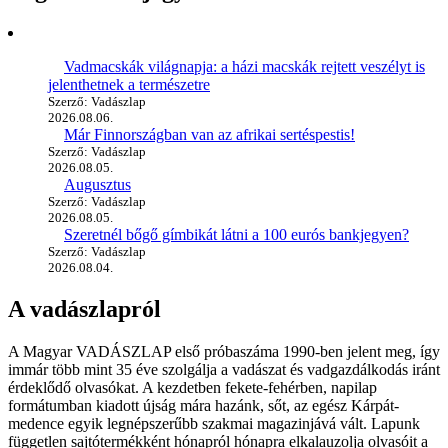
Vadmacskák világnapja: a házi macskák rejtett veszélyt is
jelenthetnek a természetre
Szerző: Vadászlap
2026.08.06.
Már Finnországban van az afrikai sertéspestis!
Szerző: Vadászlap
2026.08.05.
Augusztus
Szerző: Vadászlap
2026.08.05.
Szeretnél bőgő gímbikát látni a 100 eurós bankjegyen?
Szerző: Vadászlap
2026.08.04.
A vadászlapról
A Magyar VADÁSZLAP első próbaszáma 1990-ben jelent meg, így
immár több mint 35 éve szolgálja a vadászat és vadgazdálkodás iránt
érdeklődő olvasókat. A kezdetben fekete-fehérben, napilap
formátumban kiadott újság mára hazánk, sőt, az egész Kárpát-
medence egyik legnépszerűbb szakmai magazinjává vált. Lapunk
független sajtótermékként hónapról hónapra elkalauzolja olvasóit a