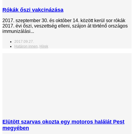
Rókák őszi vakcinázása
2017. szeptember 30. és október 14. között kerül sor rókák
2017. évi őszi, veszettség elleni, szájon át történő országos
immunizálási...
2017.09.27.
Határon innen
,
Hírek
Elütött szarvas okozta egy motoros halálát Pest
megyében